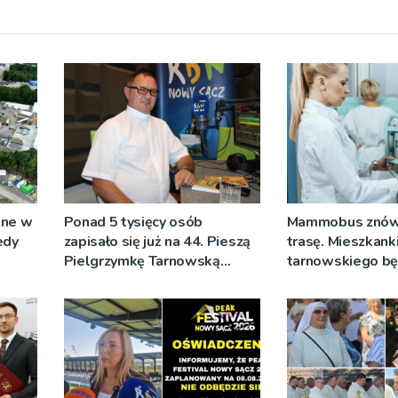
ane w
Ponad 5 tysięcy osób
Mammobus znów
edy
zapisało się już na 44. Pieszą
trasę. Mieszkank
Pielgrzymkę Tarnowską
tarnowskiego b
[WIDEO]
wykonać bezpłat