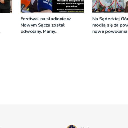
Festiwal na stadionie w
Na Sądeckiej Gó
Nowym Sączu został
modlą się za pow
odwołany. Mamy
nowe powołania 
wej
oświadczenia organizatorów i
spółki NIK