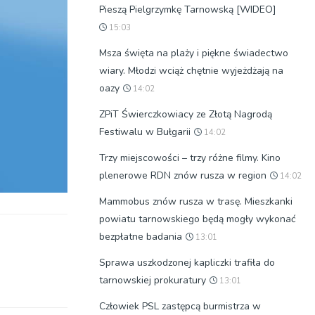
Pieszą Pielgrzymkę Tarnowską [WIDEO]
15:03
Msza święta na plaży i piękne świadectwo
wiary. Młodzi wciąż chętnie wyjeżdżają na
oazy
14:02
ZPiT Świerczkowiacy ze Złotą Nagrodą
Festiwalu w Bułgarii
14:02
Trzy miejscowości – trzy różne filmy. Kino
plenerowe RDN znów rusza w region
14:02
Mammobus znów rusza w trasę. Mieszkanki
powiatu tarnowskiego będą mogły wykonać
bezpłatne badania
13:01
Sprawa uszkodzonej kapliczki trafiła do
tarnowskiej prokuratury
13:01
Człowiek PSL zastępcą burmistrza w