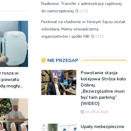
Radłowie. Transfer z administracji rządowej
do samorządowej
13:01
Festiwal na stadionie w Nowym Sączu został
odwołany. Mamy oświadczenia
organizatorów i spółki NIK
13:01
NIE PRZEGAP
 rusza w
Powstanie stacja
kolejowa Stróża koło
i powiatu
Dobrej.
ędą mogły
„Bezwzględnie musi
ne badania
być tam parking”
[WIDEO]
13 LIPCA 2026
Upały niebezpieczne