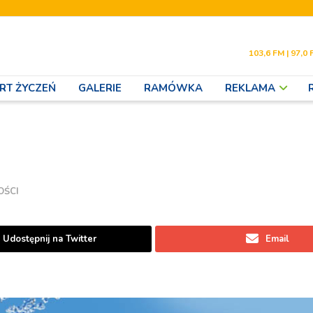
103,6 FM | 97,0 
RT ŻYCZEŃ
GALERIE
RAMÓWKA
REKLAMA
OŚCI
Udostępnij na Twitter
Email