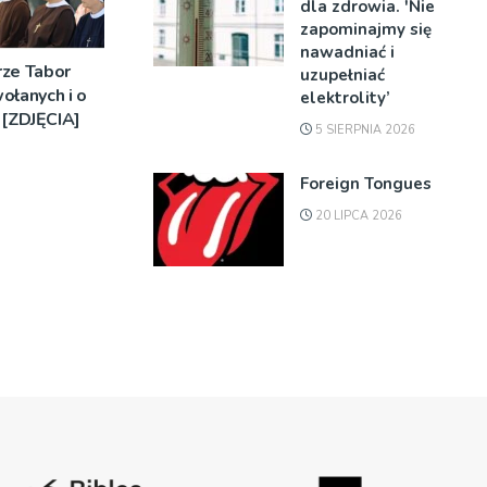
dla zdrowia. 'Nie
zapominajmy się
nawadniać i
rze Tabor
uzupełniać
ołanych i o
elektrolity’
[ZDJĘCIA]
5 SIERPNIA 2026
Foreign Tongues
20 LIPCA 2026