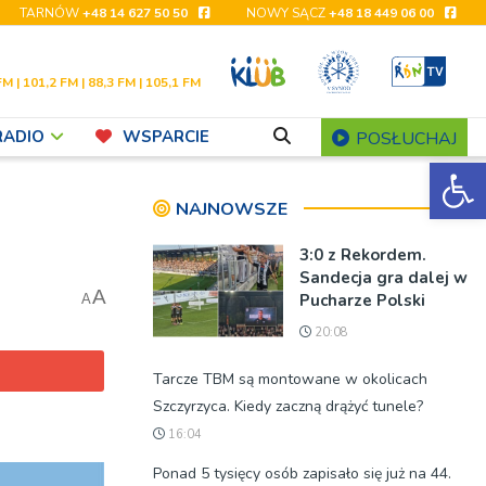
TARNÓW
+48 14 627 50 50
NOWY SĄCZ
+48 18 449 06 00
FM | 101,2 FM | 88,3 FM | 105,1 FM
RADIO
WSPARCIE
POSŁUCHAJ
Ot
NAJNOWSZE
3:0 z Rekordem.
Sandecja gra dalej w
A
Pucharze Polski
A
20:08
Tarcze TBM są montowane w okolicach
Szczyrzyca. Kiedy zaczną drążyć tunele?
16:04
Ponad 5 tysięcy osób zapisało się już na 44.