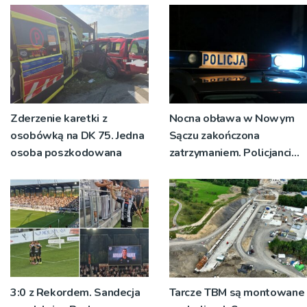
Zderzenie karetki z
Nocna obława w Nowym
osobówką na DK 75. Jedna
Sączu zakończona
osoba poszkodowana
zatrzymaniem. Policjanci
ustalają jak doszło do
dźgnięcia 31-letniego
mężczyzny
3:0 z Rekordem. Sandecja
Tarcze TBM są montowane