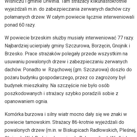
Wiśniczu i gminie Drwinia. Tam strażacy kilkunastokrotnie
wyjeżdżali m.in. do zabezpieczania zerwanych dachów czy
połamanych drzew. W całym powiecie łącznie interweniowali
ponad 60 razy.
W powiecie brzeskim służby musiały interweniować 77 razy.
Najbardziej ucierpiały gminy Szczurowa, Borzęcin, Gnojnik i
Brzesko. Prace strażaków polegały przede wszystkim na
usuwaniu powalonych drzew i zabezpieczaniu zerwanych
dachów. Ponadto w Rząchowej (gm. Szczurowa) doszło do
pożaru budynku gospodarczego, przez co zagrożony był
budynek mieszkalny. Na szczęście nie było osób
poszkodowanych i strażacy szybko poradzili sobie z
opanowaniem ognia.
Komórka burzowa i silny wiatr mocno dały się we znaki w
powiecie tarnowskim. Strażacy 86-krotnie wyjeżdżali do
powalonych drzew (m.in. w Biskupicach Radłowskich, Pleśnej,