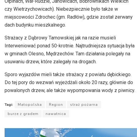
Ołpinach, Wał-Rudzie, Janowicach, Bobrownikach Wielkich
czy Wietrzychowicach). Niebezpiecznie było także w
miejscowości Zdrochec (gm. Radłów), gdzie został zerwany
dach budynku mieszkalnego.
Strażacy z Dąbrowy Tarnowskiej jak na razie musieli
Interweniować ponad 50-krotnie. Najtrudniejsza sytuacja była
w gminach Olesno, Mędrzechów. Tam działania polegały na
usuwaniu drzew, które zalegały na drogach.
Sporo wyjazdów mieli także strażacy z powiatu dębickiego.
Do tej pory do wezwań wyjeżdżali około 20 razy, głównie do
powalonych drzew, ale także wypompowania wody z piwnicy.
Tagi:
Małopolska
Region
straż pożarna
burze z gradem
nawałnica