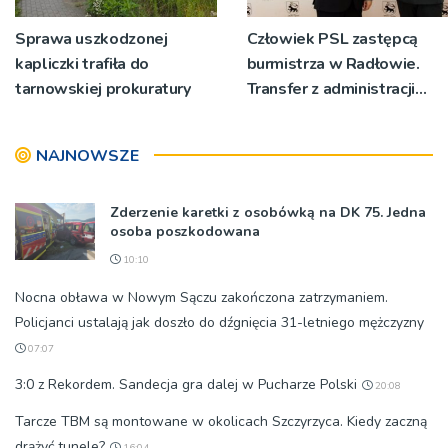
Sprawa uszkodzonej
Człowiek PSL zastępcą
kapliczki trafiła do
burmistrza w Radłowie.
tarnowskiej prokuratury
Transfer z administracji
rządowej do
samorządowej
NAJNOWSZE
Zderzenie karetki z osobówką na DK 75. Jedna
osoba poszkodowana
10:10
Nocna obława w Nowym Sączu zakończona zatrzymaniem.
Policjanci ustalają jak doszło do dźgnięcia 31-letniego mężczyzny
07:07
3:0 z Rekordem. Sandecja gra dalej w Pucharze Polski
20:08
Tarcze TBM są montowane w okolicach Szczyrzyca. Kiedy zaczną
drążyć tunele?
16:04