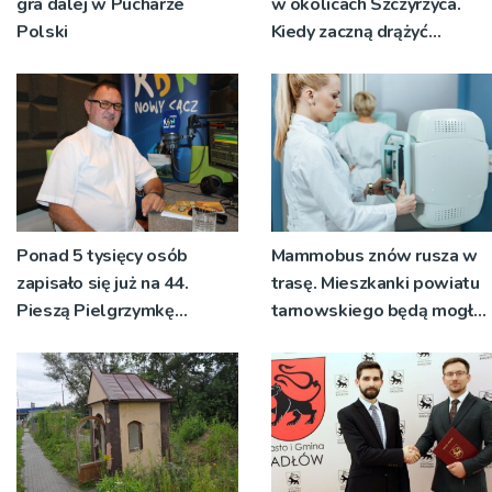
gra dalej w Pucharze
w okolicach Szczyrzyca.
Polski
Kiedy zaczną drążyć
tunele?
Ponad 5 tysięcy osób
Mammobus znów rusza w
zapisało się już na 44.
trasę. Mieszkanki powiatu
Pieszą Pielgrzymkę
tarnowskiego będą mogły
Tarnowską [WIDEO]
wykonać bezpłatne
badania