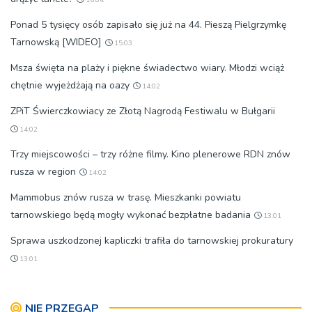
Ponad 5 tysięcy osób zapisało się już na 44. Pieszą Pielgrzymkę
Tarnowską [WIDEO]
15:03
Msza święta na plaży i piękne świadectwo wiary. Młodzi wciąż
chętnie wyjeżdżają na oazy
14:02
ZPiT Świerczkowiacy ze Złotą Nagrodą Festiwalu w Bułgarii
14:02
Trzy miejscowości – trzy różne filmy. Kino plenerowe RDN znów
rusza w region
14:02
Mammobus znów rusza w trasę. Mieszkanki powiatu
tarnowskiego będą mogły wykonać bezpłatne badania
13:01
Sprawa uszkodzonej kapliczki trafiła do tarnowskiej prokuratury
13:01
NIE PRZEGAP