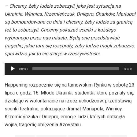
– Chcemy, żeby ludzie zobaczyli, jaka jest sytuacja na
Ukrainie. Winnica, Krzemieńczuk, Dniepro, Charków, Mariupol
są bombardowane co dnia i chcemy, żeby ludzie za granicą
też to zobaczyli. Chcemy pokazać scenki z każdego
wybranego przez nas miasta. Będą one przedstawiać
tragedie, jakie tam się rozegrały, żeby ludzie mogli zobaczyć,
sprawdzić, jak to się dzieje w rzeczywistości.
Odtwarzacz
00:00
00:00
plików
dźwiękowych
Happening rozpocznie się na tarnowskim Rynku w sobotę 23
lipca o godz. 16. Młode Ukrainki, studentki, które poznały się,
działając w wolontariacie na rzecz uchodźców, przedstawią
scenki teatralne, pokazujące dramat Mariupola, Winnicy,
Krzemieńczuka i Dniepro, emocje ludzi, których dotknęła
wojna, tragedię oblężenia Azovstalu.