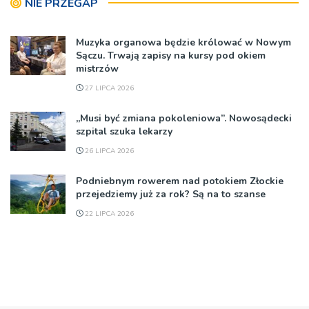
NIE PRZEGAP
Muzyka organowa będzie królować w Nowym
Sączu. Trwają zapisy na kursy pod okiem
mistrzów
27 LIPCA 2026
„Musi być zmiana pokoleniowa”. Nowosądecki
szpital szuka lekarzy
26 LIPCA 2026
Podniebnym rowerem nad potokiem Złockie
przejedziemy już za rok? Są na to szanse
22 LIPCA 2026