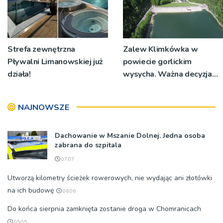
Strefa zewnętrzna
Zalew Klimkówka w
Pływalni Limanowskiej już
powiecie gorlickim
działa!
wysycha. Ważna decyzja
RZGW [ZDJĘCIA]
NAJNOWSZE
Dachowanie w Mszanie Dolnej. Jedna osoba
zabrana do szpitala
07:07
Utworzą kilometry ścieżek rowerowych, nie wydając ani złotówki
na ich budowę
06:06
Do końca sierpnia zamknięta zostanie droga w Chomranicach
05:05