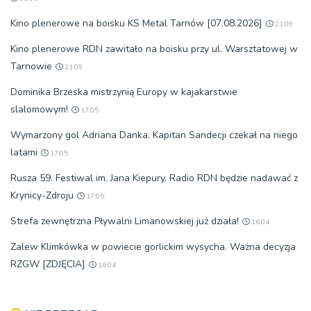
Kino plenerowe na boisku KS Metal Tarnów [07.08.2026]
21:09
Kino plenerowe RDN zawitało na boisku przy ul. Warsztatowej w
Tarnowie
21:09
Dominika Brzeska mistrzynią Europy w kajakarstwie
slalomowym!
17:05
Wymarzony gol Adriana Danka. Kapitan Sandecji czekał na niego
latami
17:05
Rusza 59. Festiwal im. Jana Kiepury. Radio RDN będzie nadawać z
Krynicy-Zdroju
17:05
Strefa zewnętrzna Pływalni Limanowskiej już działa!
16:04
Zalew Klimkówka w powiecie gorlickim wysycha. Ważna decyzja
RZGW [ZDJĘCIA]
16:04