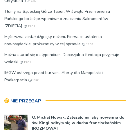
Chrystusa’
14:02
Tłumy na Sądeckiej Górze Tabor. W święto Przemienienia
Pańskiego bp Jeż przypominał o znaczeniu Sakramentów
[ZDJĘCIA]
13:01
Mężczyzna został dźgnięty nożem. Pierwsze ustalenia
nowosądeckiej prokuratury w tej sprawie
13:01
Można starać się o stypendium. Diecezjalna fundacja przyjmuje
wnioski
13:01
IMGW ostrzega przed burzami. Alerty dla Małopolski i
Podkarpacia
13:01
NIE PRZEGAP
O. Michał Nowak: Zależało mi, aby nowenna do
św. Kingi odbyła się w duchu franciszkańskim
[ROZMOWA]