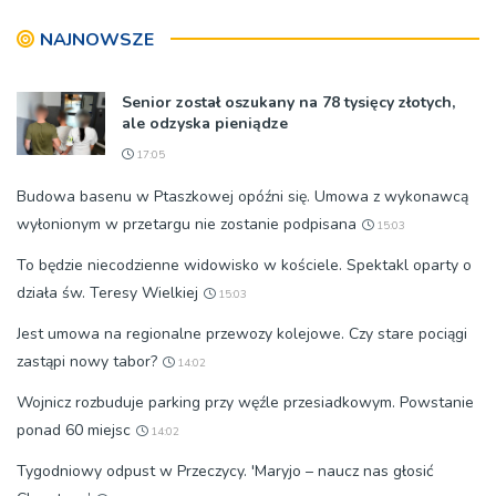
znaczeniu Sakramentów
NAJNOWSZE
[ZDJĘCIA]
Senior został oszukany na 78 tysięcy złotych,
ale odzyska pieniądze
17:05
Budowa basenu w Ptaszkowej opóźni się. Umowa z wykonawcą
wyłonionym w przetargu nie zostanie podpisana
15:03
To będzie niecodzienne widowisko w kościele. Spektakl oparty o
działa św. Teresy Wielkiej
15:03
Jest umowa na regionalne przewozy kolejowe. Czy stare pociągi
zastąpi nowy tabor?
14:02
Wojnicz rozbuduje parking przy węźle przesiadkowym. Powstanie
ponad 60 miejsc
14:02
Tygodniowy odpust w Przeczycy. 'Maryjo – naucz nas głosić