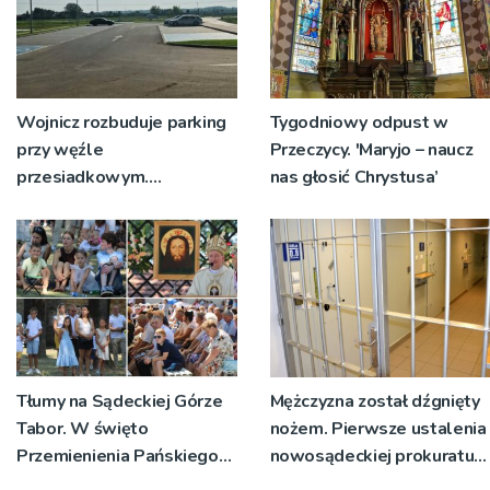
Wojnicz rozbuduje parking
Tygodniowy odpust w
przy węźle
Przeczycy. 'Maryjo – naucz
przesiadkowym.
nas głosić Chrystusa’
Powstanie ponad 60
miejsc
Tłumy na Sądeckiej Górze
Mężczyzna został dźgnięty
Tabor. W święto
nożem. Pierwsze ustalenia
Przemienienia Pańskiego
nowosądeckiej prokuratury
bp Jeż przypominał o
w tej sprawie