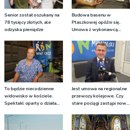
Senior został oszukany na
Budowa basenu w
78 tysięcy złotych, ale
Ptaszkowej opóźni się.
odzyska pieniądze
Umowa z wykonawcą
wyłonionym w przetargu
nie zostanie podpisana
To będzie niecodzienne
Jest umowa na regionalne
widowisko w kościele.
przewozy kolejowe. Czy
Spektakl oparty o działa
stare pociągi zastąpi nowy
św. Teresy Wielkiej
tabor?