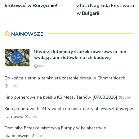
królować w Borzęcinie!
Złotą Nagrodą Festiwalu
w Bułgarii
NAJNOWSZE
Utworzą kilometry ścieżek rowerowych, nie
wydając ani złotówki na ich budowę
06:06
Do końca sierpnia zamknięta zostanie droga w Chomranicach
05:05
Kino plenerowe na boisku KS Metal Tarnów [07.08.2026]
21:09
Kino plenerowe RDN zawitało na boisku przy ul. Warsztatowej w
Tarnowie
21:09
Dominika Brzeska mistrzynią Europy w kajakarstwie
slalomowym!
17:05