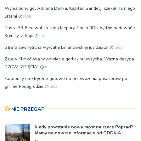
Wymarzony gol Adriana Danka. Kapitan Sandecji czekał na niego
latami
17:05
Rusza 59. Festiwal im. Jana Kiepury. Radio RDN będzie nadawać z
Krynicy-Zdroju
17:05
Strefa zewnętrzna Pływalni Limanowskiej już działa!
16:04
Zalew Klimkówka w powiecie gorlickim wysycha. Ważna decyzja
RZGW [ZDJĘCIA]
16:04
Autobusy elektryczne gotowe do przewożenia pasażerów po
gminie Podegrodzie
15:03
NIE PRZEGAP
Kiedy powstanie nowy most na rzece Poprad?
Mamy najnowsze informacje od GDDKiA