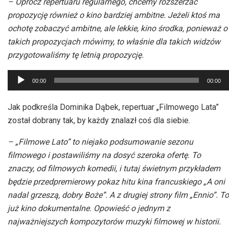
– Oprócz repertuaru regularnego, chcemy rozszerzać
propozycję również o kino bardziej ambitne. Jeżeli ktoś ma
ochotę zobaczyć ambitne, ale lekkie, kino środka, ponieważ o
takich propozycjach mówimy, to właśnie dla takich widzów
przygotowaliśmy tę letnią propozycję.
Odtwarzacz
00:00
00:00
plików
dźwiękowych
Jak podkreśla Dominika Dąbek, repertuar „Filmowego Lata”
został dobrany tak, by każdy znalazł coś dla siebie.
– „Filmowe Lato” to niejako podsumowanie sezonu
filmowego i postawiliśmy na dosyć szeroka ofertę. To
znaczy, od filmowych komedii, i tutaj świetnym przykładem
będzie przedpremierowy pokaz hitu kina francuskiego „A oni
nadal grzeszą, dobry Boże”. A z drugiej strony film „Ennio”. To
już kino dokumentalne. Opowieść o jednym z
najważniejszych kompozytorów muzyki filmowej w historii.