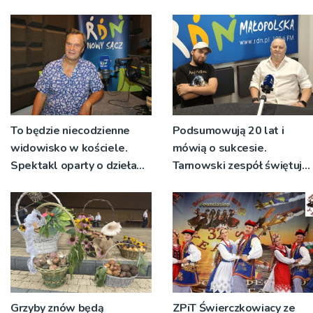
Ryglice
Talia będą wystawiane w
niecodziennych
okolicznościach
To będzie niecodzienne
Podsumowują 20 lat i
widowisko w kościele.
mówią o sukcesie.
Spektakl oparty o dzieła
Tarnowski zespół świętuje
św. Teresy Wielkiej
jubileusz i zaprasza na
koncert
Grzyby znów będą
ZPiT Świerczkowiacy ze