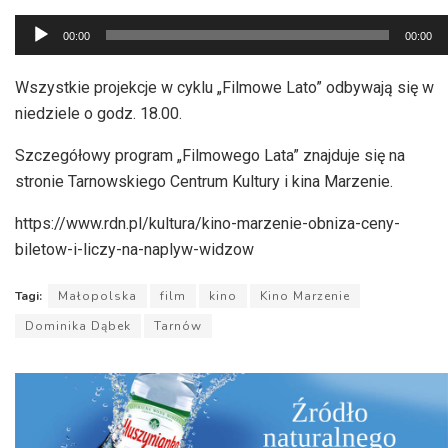
Odtwarzacz
00:00
00:00
plików
dźwiękowych
Wszystkie projekcje w cyklu „Filmowe Lato” odbywają się w
niedziele o godz. 18.00.
Szczegółowy program „Filmowego Lata” znajduje się na
stronie Tarnowskiego Centrum Kultury i kina Marzenie.
https://www.rdn.pl/kultura/kino-marzenie-obniza-ceny-
biletow-i-liczy-na-naplyw-widzow
Tagi:
Małopolska
film
kino
Kino Marzenie
Dominika Dąbek
Tarnów