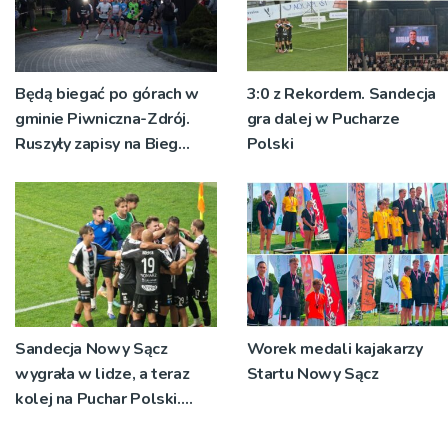
Będą biegać po górach w
3:0 z Rekordem. Sandecja
gminie Piwniczna-Zdrój.
gra dalej w Pucharze
Ruszyły zapisy na Bieg
Polski
Ryśca
Sandecja Nowy Sącz
Worek medali kajakarzy
wygrała w lidze, a teraz
Startu Nowy Sącz
kolej na Puchar Polski.
„Chcemy wygrywać”