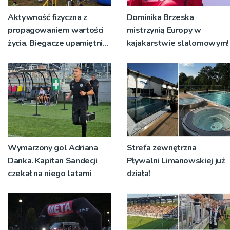
Aktywność fizyczna z
Dominika Brzeska
propagowaniem wartości
mistrzynią Europy w
życia. Biegacze upamiętnili
kajakarstwie slalomowym!
św. Maksymiliana Kolbego
Wymarzony gol Adriana
Strefa zewnętrzna
Danka. Kapitan Sandecji
Pływalni Limanowskiej już
czekał na niego latami
działa!