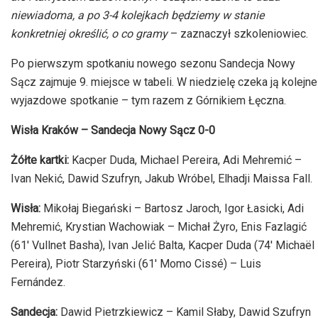
niewiadoma, a po 3-4 kolejkach będziemy w stanie
konkretniej określić, o co gramy
– zaznaczył szkoleniowiec.
Po pierwszym spotkaniu nowego sezonu Sandecja Nowy
Sącz zajmuje 9. miejsce w tabeli. W niedzielę czeka ją kolejne
wyjazdowe spotkanie – tym razem z Górnikiem Łęczna.
Wisła Kraków – Sandecja Nowy Sącz 0-0
Żółte kartki:
Kacper Duda, Michael Pereira, Adi Mehremić –
Ivan Nekić, Dawid Szufryn, Jakub Wróbel, Elhadji Maissa Fall.
Wisła:
Mikołaj Biegański – Bartosz Jaroch, Igor Łasicki, Adi
Mehremić, Krystian Wachowiak – Michał Żyro, Enis Fazlagić
(61′ Vullnet Basha), Ivan Jelić Balta, Kacper Duda (74′ Michaël
Pereira), Piotr Starzyński (61′ Momo Cissé) – Luis
Fernández.
Sandecja:
Dawid Pietrzkiewicz – Kamil Słaby, Dawid Szufryn