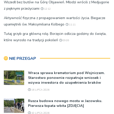
Wszedł bez butów na Górę Objawień. Młodzi wrócili z Medjugorie
z pięknymi przeżyciami
12:12
Aktywność fizyczna z propagowaniem wartości życia. Biegacze
upamiętnili św. Maksymiliana Kolbego
11:11
Tutaj grzyb gra główną rolę. Borzęcin odlicza godziny do święta,
które wyrosło na tradycji pokoleń
09:09
NIE PRZEGAP
Wraca sprawa krematorium pod Wojniczem.
Starostwo ponownie rozpatruje wniosek i
wzywa inwestora do uzupełnienia braków
16 LIPCA 2026
Rusza budowa nowego mostu w Jazowsku.
Pierwsza łopata wbita [ZDJĘCIA]
10 LIPCA 2026