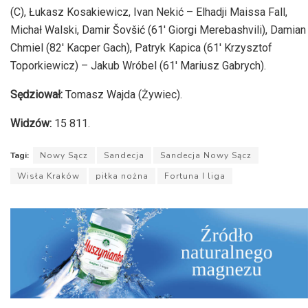
(C), Łukasz Kosakiewicz, Ivan Nekić – Elhadji Maissa Fall,
Michał Walski, Damir Šovšić (61′ Giorgi Merebashvili), Damian
Chmiel (82′ Kacper Gach), Patryk Kapica (61′ Krzysztof
Toporkiewicz) – Jakub Wróbel (61′ Mariusz Gabrych).
Sędziował:
Tomasz Wajda (Żywiec).
Widzów:
15 811.
Tagi:
Nowy Sącz
Sandecja
Sandecja Nowy Sącz
Wisła Kraków
piłka nożna
Fortuna I liga