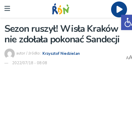
O
Sezon ruszył! Wisła Kraków
nie zdołała pokonać Sandecji
autor / źródło:
Krzysztof Niedzielan
A
2022/07/18 - 08:08