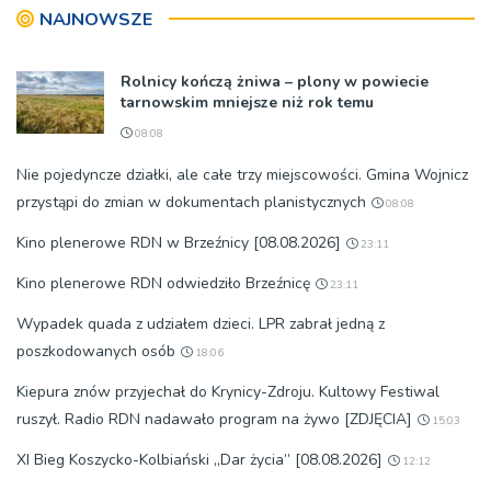
NAJNOWSZE
Rolnicy kończą żniwa – plony w powiecie
tarnowskim mniejsze niż rok temu
08:08
Nie pojedyncze działki, ale całe trzy miejscowości. Gmina Wojnicz
przystąpi do zmian w dokumentach planistycznych
08:08
Kino plenerowe RDN w Brzeźnicy [08.08.2026]
23:11
Kino plenerowe RDN odwiedziło Brzeźnicę
23:11
Wypadek quada z udziałem dzieci. LPR zabrał jedną z
poszkodowanych osób
18:06
Kiepura znów przyjechał do Krynicy-Zdroju. Kultowy Festiwal
ruszył. Radio RDN nadawało program na żywo [ZDJĘCIA]
15:03
XI Bieg Koszycko-Kolbiański „Dar życia” [08.08.2026]
12:12