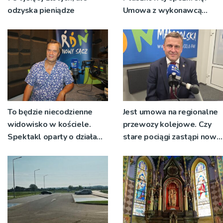
odzyska pieniądze
Umowa z wykonawcą
wyłonionym w przetargu
nie zostanie podpisana
To będzie niecodzienne
Jest umowa na regionalne
widowisko w kościele.
przewozy kolejowe. Czy
Spektakl oparty o działa
stare pociągi zastąpi nowy
św. Teresy Wielkiej
tabor?