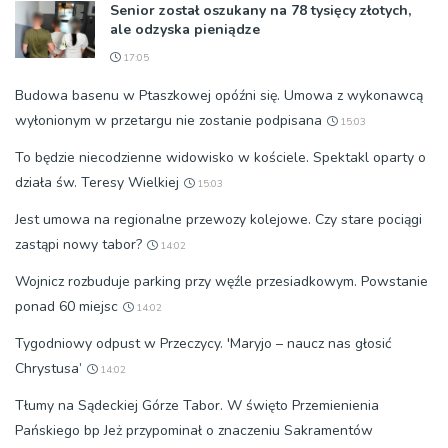
Senior został oszukany na 78 tysięcy złotych,
ale odzyska pieniądze
17:05
Budowa basenu w Ptaszkowej opóźni się. Umowa z wykonawcą
wyłonionym w przetargu nie zostanie podpisana
15:03
To będzie niecodzienne widowisko w kościele. Spektakl oparty o
działa św. Teresy Wielkiej
15:03
Jest umowa na regionalne przewozy kolejowe. Czy stare pociągi
zastąpi nowy tabor?
14:02
Wojnicz rozbuduje parking przy węźle przesiadkowym. Powstanie
ponad 60 miejsc
14:02
Tygodniowy odpust w Przeczycy. 'Maryjo – naucz nas głosić
Chrystusa’
14:02
Tłumy na Sądeckiej Górze Tabor. W święto Przemienienia
Pańskiego bp Jeż przypominał o znaczeniu Sakramentów