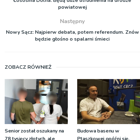
Łososina Dolna: Będą duże utrudnienia na drodze
powiatowej
Następny
Nowy Sącz: Najpierw debata, potem referendum. Znów
będzie głośno o spalarni śmieci
ZOBACZ RÓWNIEŻ
Senior został oszukany na
Budowa basenu w
78 tysięcy złotych, ale
Ptaszkowej opóźni się.