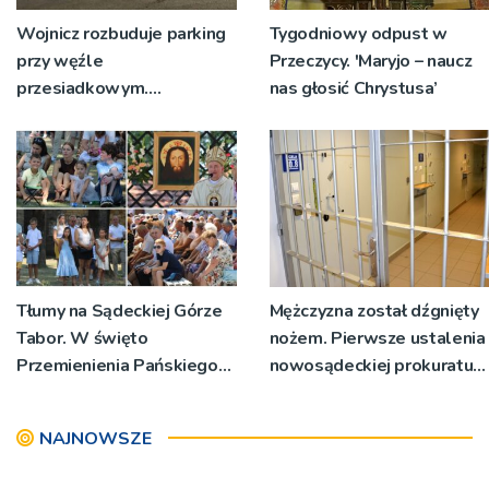
Wojnicz rozbuduje parking
Tygodniowy odpust w
przy węźle
Przeczycy. 'Maryjo – naucz
przesiadkowym.
nas głosić Chrystusa’
Powstanie ponad 60
miejsc
Tłumy na Sądeckiej Górze
Mężczyzna został dźgnięty
Tabor. W święto
nożem. Pierwsze ustalenia
Przemienienia Pańskiego
nowosądeckiej prokuratury
bp Jeż przypominał o
w tej sprawie
znaczeniu Sakramentów
NAJNOWSZE
[ZDJĘCIA]