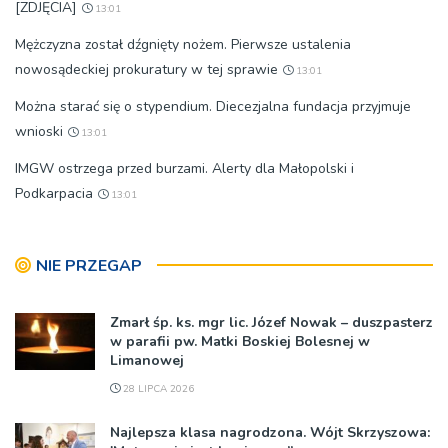
[ZDJĘCIA]
13:01
Mężczyzna został dźgnięty nożem. Pierwsze ustalenia
nowosądeckiej prokuratury w tej sprawie
13:01
Można starać się o stypendium. Diecezjalna fundacja przyjmuje
wnioski
13:01
IMGW ostrzega przed burzami. Alerty dla Małopolski i
Podkarpacia
13:01
NIE PRZEGAP
Zmarł śp. ks. mgr lic. Józef Nowak – duszpasterz
w parafii pw. Matki Boskiej Bolesnej w
Limanowej
28 LIPCA 2026
Najlepsza klasa nagrodzona. Wójt Skrzyszowa: