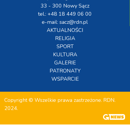
33 - 300 Nowy Sącz
tel.: +48 18 449 06 00
e-mail: sacz@rdn.pl
AKTUALNOŚCI
RELIGIA
SPORT
KULTURA
GALERIE
PATRONATY
WSPARCIE
Copyright © Wszelkie prawa zastrzeżone. RDN.
2024.