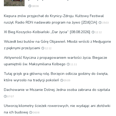
18:06
Kiepura znów przyjechał do Krynicy-Zdroju. Kultowy Festiwal
ruszył. Radio RDN nadawało program na żywo [ZDJĘCIA]
15:03
XI Bieg Koszycko-Kolbiański „Dar życia” [08.08.2026]
12:12
Wszedł bez butów na Górę Objawień. Młodzi wrócili z Medjugorie
z pięknymi przeżyciami
12:12
Aktywność fizyczna z propagowaniem wartości życia. Biegacze
upamiętnili św. Maksymiliana Kolbego
11:11
Tutaj grzyb gra główną rolę. Borzęcin odlicza godziny do święta,
które wyrosło na tradycji pokoleń
09:09
Dachowanie w Mszanie Dolnej. Jedna osoba zabrana do szpitala
07:07
Utworzą kilometry ścieżek rowerowych, nie wydając ani złotówki
na ich budowę
06:06