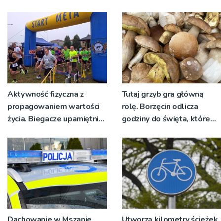
nadawało program na
żywo [ZDJĘCIA]
Aktywność fizyczna z
Tutaj grzyb gra główną
propagowaniem wartości
rolę. Borzęcin odlicza
życia. Biegacze upamiętnili
godziny do święta, które
św. Maksymiliana Kolbego
wyrosło na tradycji
pokoleń
Dachowanie w Mszanie
Utworzą kilometry ścieżek