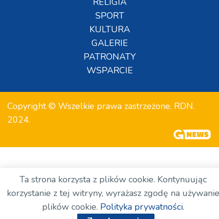
RELIGIA
SPORT
KULTURA
GALERIE
PATRONATY
WSPARCIE
Copyright © Wszelkie prawa zastrzeżone. RDN.
2024.
Ta strona korzysta z plików cookie. Kontynuując
korzystanie z tej witryny, wyrażasz zgodę na używani
plików cookie.
Polityka prywatności.