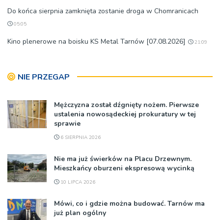
Do końca sierpnia zamknięta zostanie droga w Chomranicach
05:05
Kino plenerowe na boisku KS Metal Tarnów [07.08.2026]
21:09
NIE PRZEGAP
Mężczyzna został dźgnięty nożem. Pierwsze
ustalenia nowosądeckiej prokuratury w tej
sprawie
6 SIERPNIA 2026
Nie ma już świerków na Placu Drzewnym.
Mieszkańcy oburzeni ekspresową wycinką
10 LIPCA 2026
Mówi, co i gdzie można budować. Tarnów ma
już plan ogólny