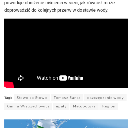
powoduje obniżenie ciśnienia w sieci, jak również może
doprowadzić do kolejnych przerw w dostawie wody.
Tagi:
Słowo za Słowo
Tomasz Banek
oszczędzanie wody
Gmina Wietrzychowice
upały
Małopolska
Region