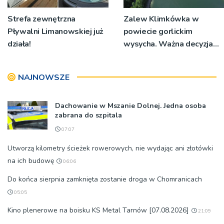
Strefa zewnętrzna
Zalew Klimkówka w
Pływalni Limanowskiej już
powiecie gorlickim
działa!
wysycha. Ważna decyzja
RZGW [ZDJĘCIA]
NAJNOWSZE
Dachowanie w Mszanie Dolnej. Jedna osoba
zabrana do szpitala
07:07
Utworzą kilometry ścieżek rowerowych, nie wydając ani złotówki
na ich budowę
06:06
Do końca sierpnia zamknięta zostanie droga w Chomranicach
05:05
Kino plenerowe na boisku KS Metal Tarnów [07.08.2026]
21:09