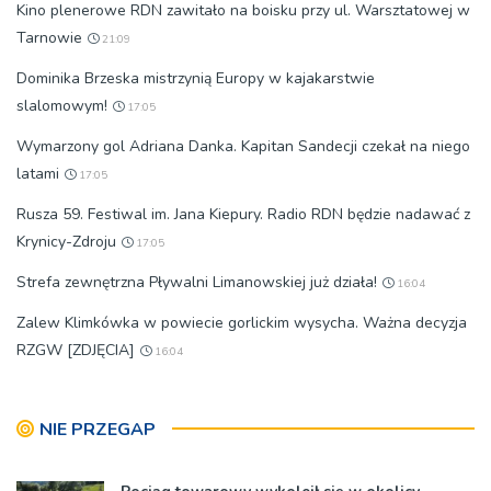
Kino plenerowe RDN zawitało na boisku przy ul. Warsztatowej w
Tarnowie
21:09
Dominika Brzeska mistrzynią Europy w kajakarstwie
slalomowym!
17:05
Wymarzony gol Adriana Danka. Kapitan Sandecji czekał na niego
latami
17:05
Rusza 59. Festiwal im. Jana Kiepury. Radio RDN będzie nadawać z
Krynicy-Zdroju
17:05
Strefa zewnętrzna Pływalni Limanowskiej już działa!
16:04
Zalew Klimkówka w powiecie gorlickim wysycha. Ważna decyzja
RZGW [ZDJĘCIA]
16:04
NIE PRZEGAP