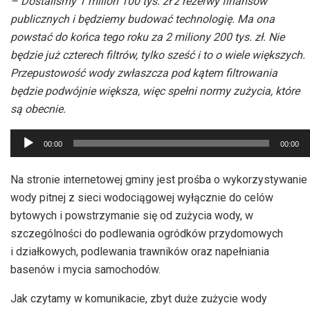
– Dostaliśmy 1 milion 100 tys. zł z rezerwy finansów
publicznych i będziemy budować technologię. Ma ona
powstać do końca tego roku za 2 miliony 200 tys. zł. Nie
będzie już czterech filtrów, tylko sześć i to o wiele większych.
Przepustowość wody zwłaszcza pod kątem filtrowania
będzie podwójnie większa, więc spełni normy zużycia, które
są obecnie.
Odtwarzacz
00:00
00:00
plików
dźwiękowych
Na stronie internetowej gminy jest prośba o wykorzystywanie
wody pitnej z sieci wodociągowej wyłącznie do celów
bytowych i powstrzymanie się od zużycia wody, w
szczególności do podlewania ogródków przydomowych
i działkowych, podlewania trawników oraz napełniania
basenów i mycia samochodów.
Jak czytamy w komunikacie, zbyt duże zużycie wody