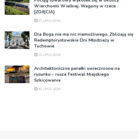
Pociąg towarowy wykoleił się w okolicy
Wierchomli Wielkiej. Wagony w rzece
[ZDJĘCIA]
17 LIPCA 2026
Dla Boga nie ma nic niemożliwego. Zbliżają się
Redemptorystowskie Dni Młodzieży w
Tuchowie
21 LIPCA 2026
Architektoniczne perełki uwiecznione na
rysunku – rusza Festiwal Miejskiego
Szkicowania
30 LIPCA 2026