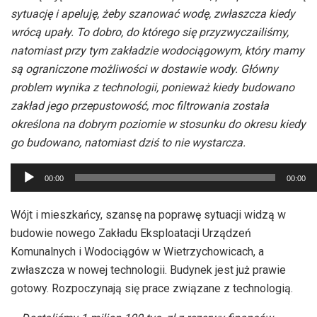
sytuację i apeluję, żeby szanować wodę, zwłaszcza kiedy
wrócą upały. To dobro, do którego się przyzwyczailiśmy,
natomiast przy tym zakładzie wodociągowym, który mamy
są ograniczone możliwości w dostawie wody. Główny
problem wynika z technologii, ponieważ kiedy budowano
zakład jego przepustowość, moc filtrowania została
określona na dobrym poziomie w stosunku do okresu kiedy
go budowano, natomiast dziś to nie wystarcza.
Odtwarzacz
00:00
00:00
plików
dźwiękowych
Wójt i mieszkańcy, szansę na poprawę sytuacji widzą w
budowie nowego Zakładu Eksploatacji Urządzeń
Komunalnych i Wodociągów w Wietrzychowicach, a
zwłaszcza w nowej technologii. Budynek jest już prawie
gotowy. Rozpoczynają się prace związane z technologią.