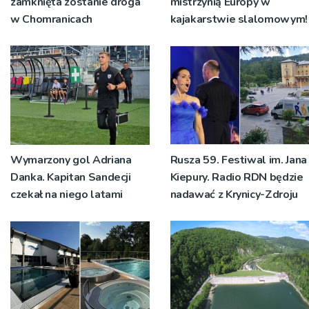
zamknięta zostanie droga
mistrzynią Europy w
w Chomranicach
kajakarstwie slalomowym!
Wymarzony gol Adriana
Rusza 59. Festiwal im. Jana
Danka. Kapitan Sandecji
Kiepury. Radio RDN będzie
czekał na niego latami
nadawać z Krynicy-Zdroju