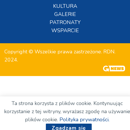
KULTURA
GALERIE
PATRONATY
WSPARCIE
Copyright © Wszelkie prawa zastrzeżone. RDN.
2024.
Ta strona korzysta z plików cookie. Kontynuując
korzystanie z tej witryny, wyrażasz zgodę na używani
plików cookie.
Polityka prywatności.
Zgadzam się