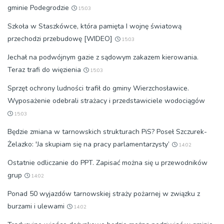
gminie Podegrodzie
15:03
Szkoła w Staszkówce, która pamięta I wojnę światową
przechodzi przebudowę [WIDEO]
15:03
Jechał na podwójnym gazie z sądowym zakazem kierowania.
Teraz trafi do więzienia
15:03
Sprzęt ochrony ludności trafił do gminy Wierzchosławice.
Wyposażenie odebrali strażacy i przedstawiciele wodociągów
15:03
Będzie zmiana w tarnowskich strukturach PiS? Poseł Szczurek-
Żelazko: 'Ja skupiam się na pracy parlamentarzysty’
14:02
Ostatnie odliczanie do PPT. Zapisać można się u przewodników
grup
14:02
Ponad 50 wyjazdów tarnowskiej straży pożarnej w związku z
burzami i ulewami
14:02