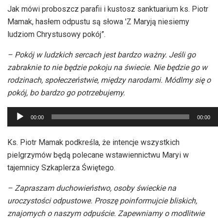
Jak mówi proboszcz parafii i kustosz sanktuarium ks. Piotr
Mamak, hasłem odpustu są słowa 'Z Maryją niesiemy
ludziom Chrystusowy pokój”.
– Pokój w ludzkich sercach jest bardzo ważny. Jeśli go
zabraknie to nie będzie pokoju na świecie. Nie będzie go w
rodzinach, społeczeństwie, między narodami. Módlmy się o
pokój, bo bardzo go potrzebujemy.
Odtwarzacz
00:00
00:00
plików
dźwiękowych
Ks. Piotr Mamak podkreśla, że intencje wszystkich
pielgrzymów będą polecane wstawiennictwu Maryi w
tajemnicy Szkaplerza Świętego.
– Zapraszam duchowieństwo, osoby świeckie na
uroczystości odpustowe. Proszę poinformujcie bliskich,
znajomych o naszym odpuście. Zapewniamy o modlitwie