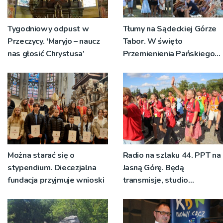
Tygodniowy odpust w
Tłumy na Sądeckiej Górze
Przeczycy. 'Maryjo – naucz
Tabor. W święto
nas głosić Chrystusa’
Przemienienia Pańskiego
bp Jeż przypominał o
znaczeniu Sakramentów
[ZDJĘCIA]
Można starać się o
Radio na szlaku 44. PPT na
stypendium. Diecezjalna
Jasną Górę. Będą
fundacja przyjmuje wnioski
transmisje, studio
pielgrzymkowe,
pozdrowienia