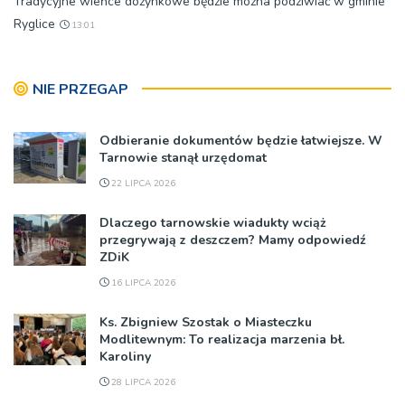
Tradycyjne wieńce dożynkowe będzie można podziwiać w gminie
Ryglice
13:01
NIE PRZEGAP
Odbieranie dokumentów będzie łatwiejsze. W
Tarnowie stanął urzędomat
22 LIPCA 2026
Dlaczego tarnowskie wiadukty wciąż
przegrywają z deszczem? Mamy odpowiedź
ZDiK
16 LIPCA 2026
Ks. Zbigniew Szostak o Miasteczku
Modlitewnym: To realizacja marzenia bł.
Karoliny
28 LIPCA 2026