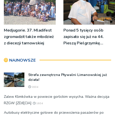
Medjugorie. 37. Mladifest
Ponad 5 tysięcy osób
zgromadził także młodzież
zapisało się już na 44.
z diecezji tarnowskiej
Pieszą Pielgrzymkę
Tarnowską [WIDEO]
NAJNOWSZE
Strefa zewnętrzna Pływalni Limanowskiej już
działa!
16:04
Zalew Klimkówka w powiecie gorlickim wysycha. Ważna decyzja
RZGW [ZDJĘCIA]
16:04
Autobusy elektryczne gotowe do przewożenia pasażerów po