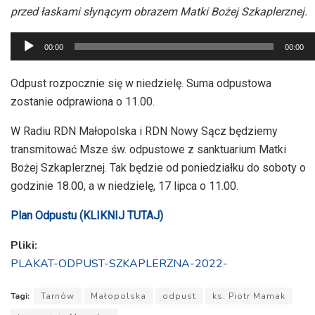
przed łaskami słynącym obrazem Matki Bożej Szkaplerznej.
Odtwarzacz
00:00
00:00
plików
dźwiękowych
Odpust rozpocznie się w niedzielę. Suma odpustowa
zostanie odprawiona o 11.00.
W Radiu RDN Małopolska i RDN Nowy Sącz będziemy
transmitować Msze św. odpustowe z sanktuarium Matki
Bożej Szkaplerznej. Tak będzie od poniedziałku do soboty o
godzinie 18.00, a w niedzielę, 17 lipca o 11.00.
Plan Odpustu (KLIKNIJ TUTAJ)
Pliki:
PLAKAT-ODPUST-SZKAPLERZNA-2022-
Tagi:
Tarnów
Małopolska
odpust
ks. Piotr Mamak