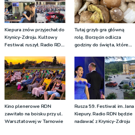
Kiepura znów przyjechał do
Tutaj grzyb gra główną
Krynicy-Zdroju. Kultowy
rolę. Borzęcin odlicza
Festiwal ruszył. Radio RDN
godziny do święta, które
nadawało program na
wyrosło na tradycji
żywo [ZDJĘCIA]
pokoleń
Kino plenerowe RDN
Rusza 59. Festiwal im. Jana
zawitało na boisku przy ul.
Kiepury. Radio RDN będzie
Warsztatowej w Tarnowie
nadawać z Krynicy-Zdroju