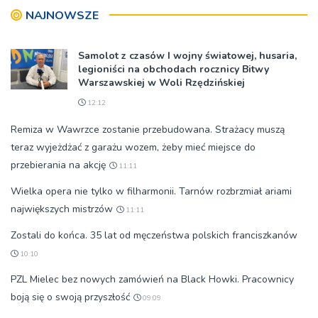
NAJNOWSZE
Samolot z czasów I wojny światowej, husaria,
legioniści na obchodach rocznicy Bitwy
Warszawskiej w Woli Rzędzińskiej
12:12
Remiza w Wawrzce zostanie przebudowana. Strażacy muszą
teraz wyjeżdżać z garażu wozem, żeby mieć miejsce do
przebierania na akcję
11:11
Wielka opera nie tylko w filharmonii. Tarnów rozbrzmiał ariami
największych mistrzów
11:11
Zostali do końca. 35 lat od męczeństwa polskich franciszkanów
10:10
PZL Mielec bez nowych zamówień na Black Howki. Pracownicy
boją się o swoją przyszłość
09:09