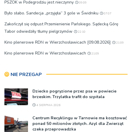
PSZOK w Podegrodziu jest nieczynny
09:09
Było słabo. Sandecja „przyjęła” 3 gole w Świdniku
07:07
Zakończył się odpust Przemienienie Pańskiego. Sądecką Górę
Tabor odwiedziły tłumy pielgrzymów
22:10
Kino plenerowe RDN w Wierzchosławicach [09.08.2026]
21:09
Kino plenerowe RDN w Wierzchosławicach
21:09
NIE PRZEGAP
Dziecko pogryzione przez psa w powiecie
brzeskim. Trzylatka trafił do szpitala
4 SIERPNIA 2026
Centrum Recyklingu w Tarnowie ma kosztować
ponad 50 milionów złotych. Azyl dla Zwierząt
czeka przeprowadzka