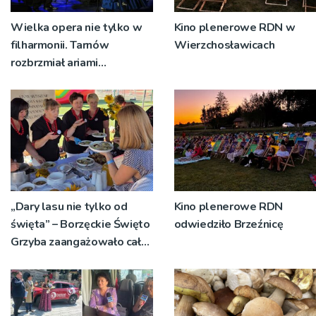
Wielka opera nie tylko w
Kino plenerowe RDN w
filharmonii. Tarnów
Wierzchosławicach
rozbrzmiał ariami
największych mistrzów
„Dary lasu nie tylko od
Kino plenerowe RDN
święta” – Borzęckie Święto
odwiedziło Brzeźnicę
Grzyba zaangażowało całe
sołectwa