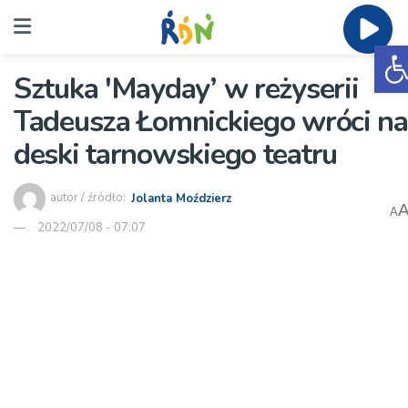
O
Sztuka 'Mayday’ w reżyserii
Tadeusza Łomnickiego wróci na
deski tarnowskiego teatru
autor / źródło:
Jolanta Moździerz
A
2022/07/08 - 07:07