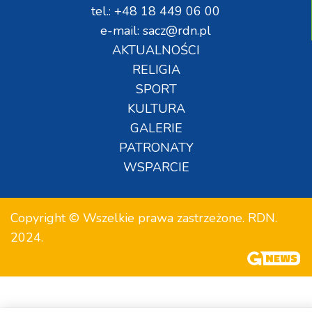
tel.: +48 18 449 06 00
e-mail: sacz@rdn.pl
AKTUALNOŚCI
RELIGIA
SPORT
KULTURA
GALERIE
PATRONATY
WSPARCIE
Copyright © Wszelkie prawa zastrzeżone. RDN.
2024.