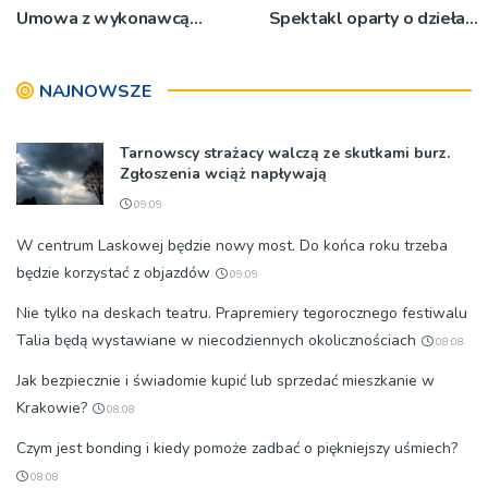
Umowa z wykonawcą
Spektakl oparty o dzieła
wyłonionym w przetargu
św. Teresy Wielkiej
nie zostanie podpisana
NAJNOWSZE
Tarnowscy strażacy walczą ze skutkami burz.
Zgłoszenia wciąż napływają
09:09
W centrum Laskowej będzie nowy most. Do końca roku trzeba
będzie korzystać z objazdów
09:09
Nie tylko na deskach teatru. Prapremiery tegorocznego festiwalu
Talia będą wystawiane w niecodziennych okolicznościach
08:08
Jak bezpiecznie i świadomie kupić lub sprzedać mieszkanie w
Krakowie?
08:08
Czym jest bonding i kiedy pomoże zadbać o piękniejszy uśmiech?
08:08