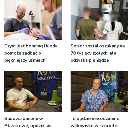
niecodziennych
okolicznościach
Czym jest bonding i kiedy
Senior został oszukany na
pomoże zadbać o
78 tysięcy złotych, ale
piękniejszy uśmiech?
odzyska pieniądze
Budowa basenu w
To będzie niecodzienne
Ptaszkowej opóźni się.
widowisko w kościele.