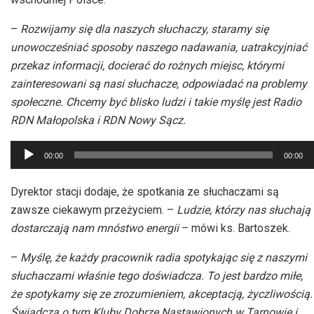
–
Rozwijamy się dla naszych słuchaczy, staramy się
unowocześniać sposoby naszego nadawania, uatrakcyjniać
przekaz informacji, docierać do rożnych miejsc, którymi
zainteresowani są nasi słuchacze, odpowiadać na problemy
społeczne. Chcemy być blisko ludzi i takie myślę jest Radio
RDN Małopolska i RDN Nowy Sącz.
Odtwarzacz
00:00
00:00
plików
dźwiękowych
Dyrektor stacji dodaje, że spotkania ze słuchaczami są
zawsze ciekawym przeżyciem. –
Ludzie, którzy nas słuchają
dostarczają nam mnóstwo energii
– mówi ks. Bartoszek.
–
Myślę, że każdy pracownik radia spotykając się z naszymi
słuchaczami właśnie tego doświadcza. To jest bardzo miłe,
że spotykamy się ze zrozumieniem, akceptacją, życzliwością.
Świadczą o tym Kluby Dobrze Nastawionych w Tarnowie i