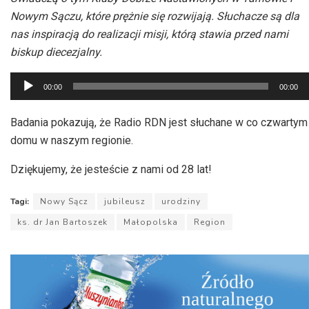
Nowym Sączu, które prężnie się rozwijają. Słuchacze są dla
nas inspiracją do realizacji misji, którą stawia przed nami
biskup diecezjalny.
Odtwarzacz
00:00
00:00
plików
dźwiękowych
Badania pokazują, że Radio RDN jest słuchane w co czwartym
domu w naszym regionie.
Dziękujemy, że jesteście z nami od 28 lat!
Tagi:
Nowy Sącz
jubileusz
urodziny
ks. dr Jan Bartoszek
Małopolska
Region