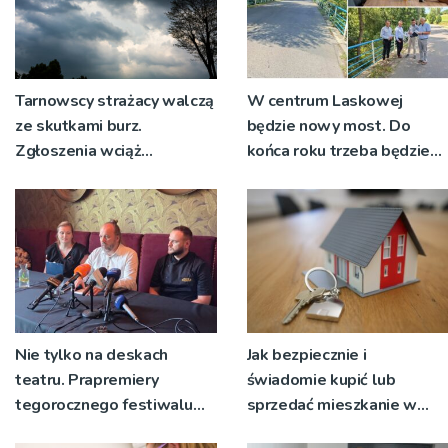
Tarnowscy strażacy walczą
W centrum Laskowej
ze skutkami burz.
będzie nowy most. Do
Zgłoszenia wciąż
końca roku trzeba będzie
napływają
korzystać z objazdów
Nie tylko na deskach
Jak bezpiecznie i
teatru. Prapremiery
świadomie kupić lub
tegorocznego festiwalu
sprzedać mieszkanie w
Talia będą wystawiane w
Krakowie?