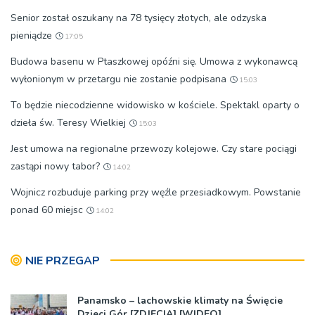
Senior został oszukany na 78 tysięcy złotych, ale odzyska
pieniądze
17:05
Budowa basenu w Ptaszkowej opóźni się. Umowa z wykonawcą
wyłonionym w przetargu nie zostanie podpisana
15:03
To będzie niecodzienne widowisko w kościele. Spektakl oparty o
dzieła św. Teresy Wielkiej
15:03
Jest umowa na regionalne przewozy kolejowe. Czy stare pociągi
zastąpi nowy tabor?
14:02
Wojnicz rozbuduje parking przy węźle przesiadkowym. Powstanie
ponad 60 miejsc
14:02
NIE PRZEGAP
Panamsko – lachowskie klimaty na Święcie
Dzieci Gór [ZDJĘCIA] [WIDEO]