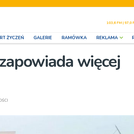
103,6 FM | 97,0 
RT ŻYCZEŃ
GALERIE
RAMÓWKA
REKLAMA
 zapowiada więcej
OŚCI