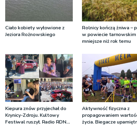
Ciało kobiety wyłowione z
Rolnicy kończą żniwa – 
Jeziora Rożnowskiego
w powiecie tarnowskim
mniejsze niż rok temu
Kiepura znów przyjechał do
Aktywność fizyczna z
Krynicy-Zdroju. Kultowy
propagowaniem wartośc
Festiwal ruszył. Radio RDN
życia. Biegacze upamiętn
nadawało program na żywo
św. Maksymiliana Kolbe
[ZDJĘCIA]