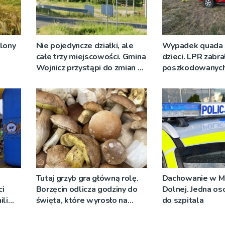
plony
Nie pojedyncze działki, ale
Wypadek quada 
całe trzy miejscowości. Gmina
dzieci. LPR zabra
Wojnicz przystąpi do zmian w
poszkodowanych
dokumentach planistycznych
Tutaj grzyb gra główną rolę.
Dachowanie w M
i
Borzęcin odlicza godziny do
Dolnej. Jedna os
ili
święta, które wyrosło na
do szpitala
go
tradycji pokoleń