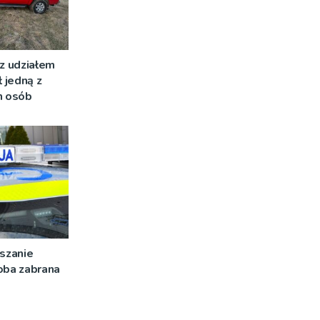
z udziałem
ł jedną z
 osób
szanie
oba zabrana