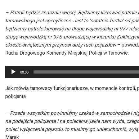
– Patroli będzie znacznie więcej. Będziemy kierować patrole
tarnowskiego jest specyficzne. Jest to 'ostatnia furtka’ od pó
będziemy patrole kierować na drogę wojewódzką nr 977 relac
drogę wojewódzką nr 975, prowadzącą w kierunku Zakliczyna
okresie świątecznym przynosi duży ruch pojazdów
– powiedz
Ruchu Drogowego Komendy Miejskiej Policji w Tarnowie.
Odtwarzacz
00:00
plików
dźwiękowych
Jak mówią tarnowscy funkcjonariusze, w momencie kontroli
policjanta.
– Przede wszystkim powinniśmy czekać w samochodzie i nigd
na podejście policjanta i na polecenia, jakie nam wyda, czeg
poleci wyłączenie pojazdu, to musimy go unieruchomić, wyłącz
Marek.