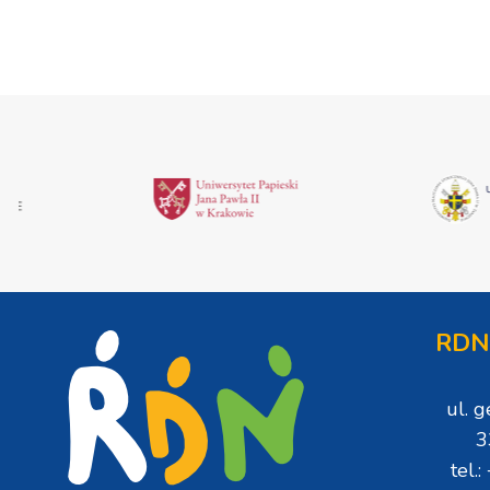
RDN
ul. 
3
tel.