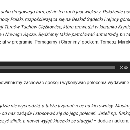
 ruchu drogowego tam, gdzie ten ruch jest większy. Położenie po
łnocy Polski, rozpościerająca się na Beskid Sądecki i rejony górs
ji Tarnów-Tuchów-Ciężkowice, która prowadzi w kierunku Krynic
 i Nowego Sącza. Będziemy także patrolować autostradę, bo t
iał w programie 'Pomagamy i Chronimy’ podkom. Tomasz Marek
00:00
, powinniśmy zachować spokój i wykonywać polecenia wydawane
zie nie wychodzić, a także trzymać ręce na kierownicy. Musi
o od nas zażąda i stosować się do jego poleceń. Jeżeli np. funk
yć silnik, a nawet wyjąć kluczyki ze stacyjki
– dodaje nadkom