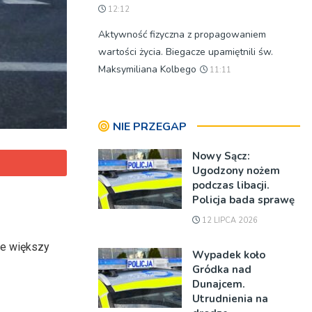
12:12
Aktywność fizyczna z propagowaniem
wartości życia. Biegacze upamiętnili św.
Maksymiliana Kolbego
11:11
NIE PRZEGAP
Nowy Sącz:
Ugodzony nożem
podczas libacji.
Policja bada sprawę
12 LIPCA 2026
ie większy
Wypadek koło
Gródka nad
Dunajcem.
Utrudnienia na