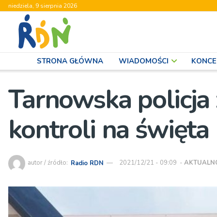
niedziela, 9 sierpnia 2026
STRONA GŁÓWNA
WIADOMOŚCI
KONCE
Tarnowska policja
kontroli na święta
autor / źródło:
Radio RDN
2021/12/21 - 09:09
-
AKTUALN