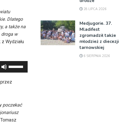
drodze
28 LIPCA 2026
wiatu
kie. Dlatego
Medjugorie. 37.
y, a także na
Mladifest
a droga w
zgromadził także
młodzież z diecezji
 z Wydziału
tarnowskiej
6 SIERPNIA 2026
Używaj
strzałek
do
 przez
góry
oraz
do
my poczekać
dołu
cjonariusz
aby
. Tomasz
zwiększyć