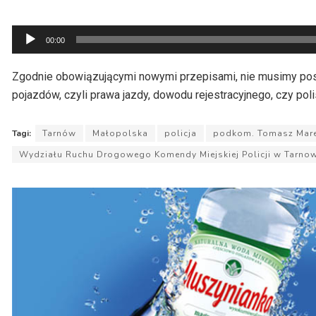
Odtwarzacz
00:00
plików
dźwiękowych
Zgodnie obowiązującymi nowymi przepisami, nie musimy pos
pojazdów, czyli prawa jazdy, dowodu rejestracyjnego, czy pol
Tagi:
Tarnów
Małopolska
policja
podkom. Tomasz Mar
Wydziału Ruchu Drogowego Komendy Miejskiej Policji w Tarnow