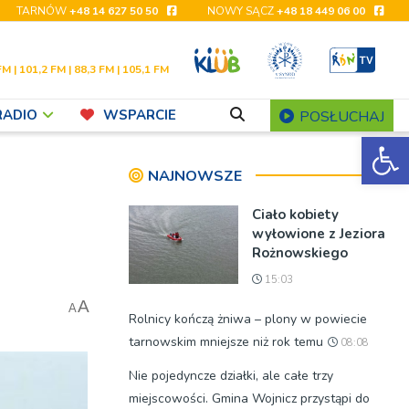
TARNÓW
+48 14 627 50 50
NOWY SĄCZ
+48 18 449 06 00
FM | 101,2 FM | 88,3 FM | 105,1 FM
RADIO
WSPARCIE
POSŁUCHAJ
Ot
NAJNOWSZE
Ciało kobiety
wyłowione z Jeziora
Rożnowskiego
15:03
A
A
Rolnicy kończą żniwa – plony w powiecie
tarnowskim mniejsze niż rok temu
08:08
Nie pojedyncze działki, ale całe trzy
miejscowości. Gmina Wojnicz przystąpi do