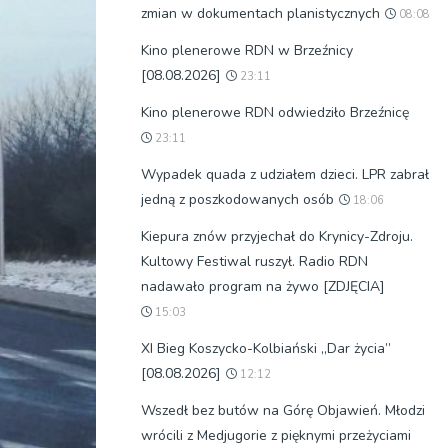
zmian w dokumentach planistycznych
08:08
Kino plenerowe RDN w Brzeźnicy
[08.08.2026]
23:11
Kino plenerowe RDN odwiedziło Brzeźnicę
23:11
Wypadek quada z udziałem dzieci. LPR zabrał
jedną z poszkodowanych osób
18:06
Kiepura znów przyjechał do Krynicy-Zdroju.
Kultowy Festiwal ruszył. Radio RDN
nadawało program na żywo [ZDJĘCIA]
15:03
XI Bieg Koszycko-Kolbiański „Dar życia”
[08.08.2026]
12:12
Wszedł bez butów na Górę Objawień. Młodzi
wrócili z Medjugorie z pięknymi przeżyciami