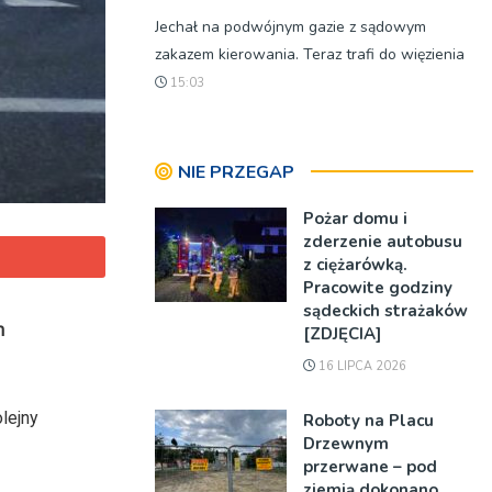
Jechał na podwójnym gazie z sądowym
zakazem kierowania. Teraz trafi do więzienia
15:03
NIE PRZEGAP
Pożar domu i
zderzenie autobusu
z ciężarówką.
Pracowite godziny
sądeckich strażaków
m
[ZDJĘCIA]
16 LIPCA 2026
lejny
Roboty na Placu
Drzewnym
przerwane – pod
ziemią dokonano