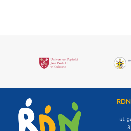
[ZDJĘCIA]
Podegrodzie
RDN
ul. 
3