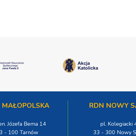
[WIDEO]
więzienia
 MAŁOPOLSKA
RDN NOWY S
gen. Józefa Bema 14
pl. Kolegiacki 
3 - 100 Tarnów
33 - 300 Nowy S