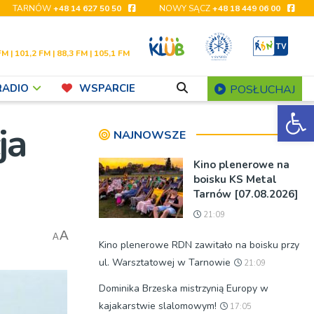
TARNÓW
+48 14 627 50 50
NOWY SĄCZ
+48 18 449 06 00
FM | 101,2 FM | 88,3 FM | 105,1 FM
RADIO
WSPARCIE
POSŁUCHAJ
Ot
ja
NAJNOWSZE
Kino plenerowe na
boisku KS Metal
Tarnów [07.08.2026]
21:09
A
A
Kino plenerowe RDN zawitało na boisku przy
ul. Warsztatowej w Tarnowie
21:09
Dominika Brzeska mistrzynią Europy w
kajakarstwie slalomowym!
17:05