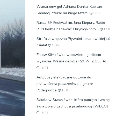
Wymarzony gol Adriana Danka. Kapitan
Sandecji czekał na niego latami
17:05
Rusza 59. Festiwal im. Jana Kiepury. Radio
RDN będzie nadawać z Krynicy-Zdroju
17:05
Strefa zewnętrzna Pływalni Limanowskiej już
działa!
16:04
Zalew Klimkówka w powiecie gorlickim
wysycha. Ważna decyzja RZGW [ZDJĘCIA]
16:04
Autobusy elektryczne gotowe do
przewożenia pasażerów po gminie
Podegrodzie
15:03
Szkoła w Staszkówce, która pamięta I wojnę
światową przechodzi przebudowę [WIDEO]
15:03