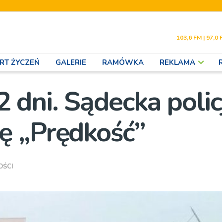
103,6 FM | 97,0 
RT ŻYCZEŃ
GALERIE
RAMÓWKA
REKLAMA
dni. Sądecka polic
ę „Prędkość”
OŚCI