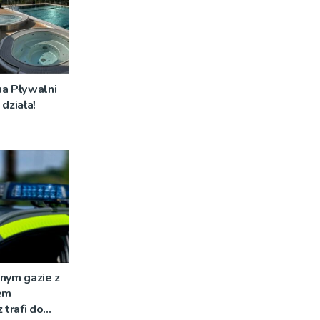
na Pływalni
działa!
nym gazie z
em
 trafi do