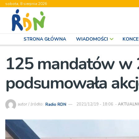
sobota, 8 sierpnia 2026
STRONA GŁÓWNA
WIADOMOŚCI
KONCE
125 mandatów w 2 
podsumowała akcj
autor / źródło:
Radio RDN
2021/12/19 - 18:06
-
AKTUALN