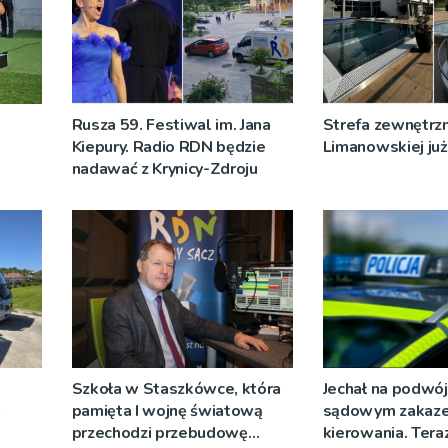
Rusza 59. Festiwal im. Jana
Strefa zewnętrz
Kiepury. Radio RDN będzie
Limanowskiej już 
nadawać z Krynicy-Zdroju
Szkoła w Staszkówce, która
Jechał na podwój
a
pamięta I wojnę światową
sądowym zakaz
przechodzi przebudowę
kierowania. Teraz