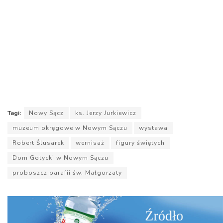
Tagi:
Nowy Sącz
ks. Jerzy Jurkiewicz
muzeum okręgowe w Nowym Sączu
wystawa
Robert Ślusarek
wernisaż
figury świętych
Dom Gotycki w Nowym Sączu
proboszcz parafii św. Małgorzaty