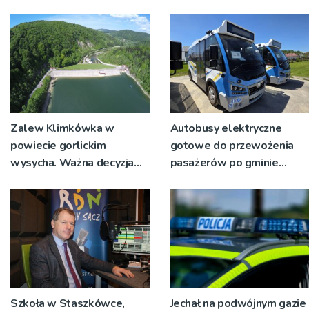
Zalew Klimkówka w
Autobusy elektryczne
powiecie gorlickim
gotowe do przewożenia
wysycha. Ważna decyzja
pasażerów po gminie
RZGW [ZDJĘCIA]
Podegrodzie
Szkoła w Staszkówce,
Jechał na podwójnym gazie