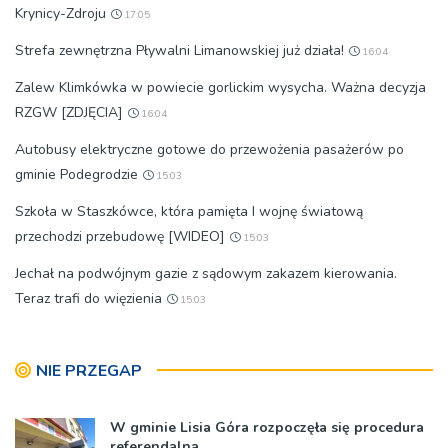
Krynicy-Zdroju
17:05
Strefa zewnętrzna Pływalni Limanowskiej już działa!
16:04
Zalew Klimkówka w powiecie gorlickim wysycha. Ważna decyzja
RZGW [ZDJĘCIA]
16:04
Autobusy elektryczne gotowe do przewożenia pasażerów po
gminie Podegrodzie
15:03
Szkoła w Staszkówce, która pamięta I wojnę światową
przechodzi przebudowę [WIDEO]
15:03
Jechał na podwójnym gazie z sądowym zakazem kierowania.
Teraz trafi do więzienia
15:03
NIE PRZEGAP
W gminie Lisia Góra rozpoczęła się procedura
referendalna