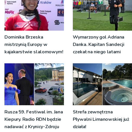
Dominika Brzeska
Wymarzony gol Adriana
mistrzynią Europy w
Danka. Kapitan Sandecji
kajakarstwie slalomowym!
czekał na niego latami
Rusza 59. Festiwal im. Jana
Strefa zewnętrzna
Kiepury. Radio RDN będzie
Pływalni Limanowskiej już
nadawać z Krynicy-Zdroju
działa!