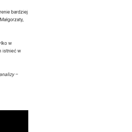
enie bardziej
Małgorzaty,
ylko w
 istnieć w
analizy
–