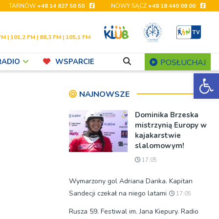
TARNÓW
+48 14 627 50 50
NOWY SĄCZ
+48 18 449 06 00
FM | 101,2 FM | 88,3 FM | 105,1 FM
RADIO
WSPARCIE
POSŁUCHAJ
Ot
NAJNOWSZE
Dominika Brzeska
mistrzynią Europy w
kajakarstwie
slalomowym!
17:05
Wymarzony gol Adriana Danka. Kapitan
Sandecji czekał na niego latami
17:05
Rusza 59. Festiwal im. Jana Kiepury. Radio