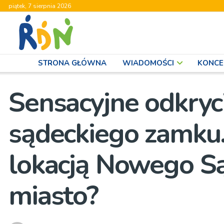
piątek, 7 sierpnia 2026
STRONA GŁÓWNA
WIADOMOŚCI
KONCE
Sensacyjne odkryc
sądeckiego zamku.
lokacją Nowego Sąc
miasto?