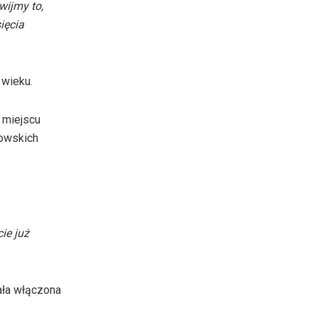
wijmy to,
ięcia
 wieku.
 miejscu
kowskich
ie już
ała włączona