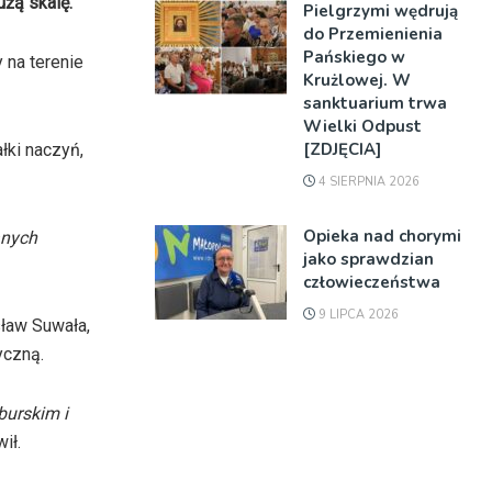
użą skalę.
Pielgrzymi wędrują
do Przemienienia
Pańskiego w
 na terenie
Krużlowej. W
sanktuarium trwa
Wielki Odpust
[ZDJĘCIA]
łki naczyń,
4 SIERPNIA 2026
Opieka nad chorymi
anych
jako sprawdzian
człowieczeństwa
9 LIPCA 2026
ław Suwała,
yczną.
burskim i
ił.