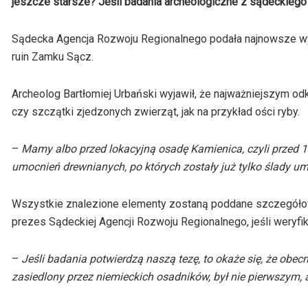
jeszcze starsze? Jeśli badania archeologiczne z sądeckiego 
Sądecka Agencja Rozwoju Regionalnego podała najnowsze wyn
ruin Zamku Sącz.
Archeolog Bartłomiej Urbański wyjawił, że najważniejszym o
czy szczątki zjedzonych zwierząt, jak na przykład ości ryby.
–
Mamy albo przed lokacyjną osadę Kamienica, czyli przed 12
umocnień drewnianych, po których zostały już tylko ślady u
Wszystkie znalezione elementy zostaną poddane szczegółow
prezes Sądeckiej Agencji Rozwoju Regionalnego, jeśli weryfi
–
Jeśli badania potwierdzą naszą tezę, to okaże się, że obe
zasiedlony przez niemieckich osadników, był nie pierwszym,