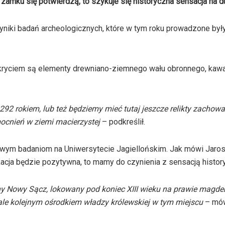
zamku się potwierdzą, to szykuje się historyczna sensacja na d
iki badań archeologicznych, które w tym roku prowadzone były
dkryciem są elementy drewniano-ziemnego wału obronnego, kawa
92 rokiem, lub też będziemy mieć tutaj jeszcze relikty zachow
mocnień w ziemi
macierzystej
– podkreślił
.
ym badaniom na Uniwersytecie Jagiellońskim. Jak mówi Jaros
kacja będzie pozytywna, to mamy do czynienia z sensacją histor
cny Nowy Sącz, lokowany pod koniec XIII wieku na prawie magde
 ale kolejnym ośrodkiem władzy królewskiej w tym miejscu
– mów