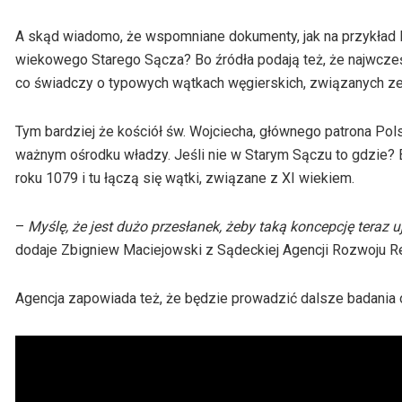
A skąd wiadomo, że wspomniane dokumenty, jak na przykład R
wiekowego Starego Sącza? Bo źródła podają też, że najwcześ
co świadczy o typowych wątkach węgierskich, związanych ze
Tym bardziej że kościół św. Wojciecha, głównego patrona Pol
ważnym ośrodku władzy. Jeśli nie w Starym Sączu to gdzie? B
roku 1079 i tu łączą się wątki, związane z XI wiekiem.
–
Myślę, że jest dużo przesłanek, żeby taką koncepcję teraz
dodaje Zbigniew Maciejowski z Sądeckiej Agencji Rozwoju R
Agencja zapowiada też, że będzie prowadzić dalsze badania