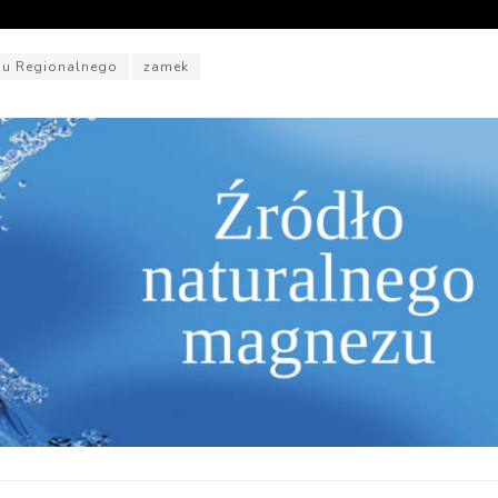
ju Regionalnego
zamek