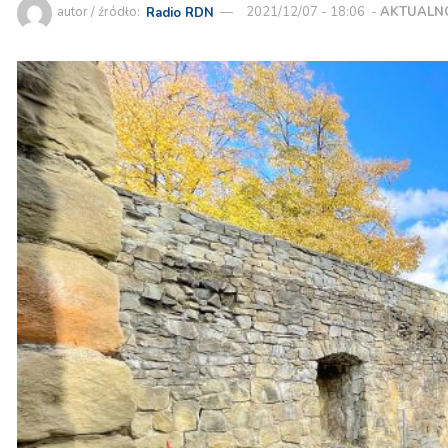
autor / źródło:
Radio RDN
2021/12/07 - 18:06
-
AKTUALN