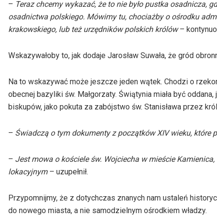
–
Teraz chcemy wykazać, że to nie było pustka osadnicza, gdzi
osadnictwa polskiego. Mówimy tu, chociażby o ośrodku admin
krakowskiego, lub też urzędników polskich królów
– kontynuo
Wskazywałoby to, jak dodaje Jarosław Suwała, że gród obron
Na to wskazywać może jeszcze jeden wątek. Chodzi o rzekomy
obecnej bazyliki św. Małgorzaty. Świątynia miała być oddana
biskupów, jako pokuta za zabójstwo św. Stanisława przez kró
–
Świadczą o tym dokumenty z początków XIV wieku, które
p
–
Jest mowa o kościele św. Wojciecha w mieście Kamienica, cz
lokacyjnym
– uzupełnił.
Przypomnijmy, że z dotychczas znanych nam ustaleń historyc
do nowego miasta, a nie samodzielnym ośrodkiem władzy.