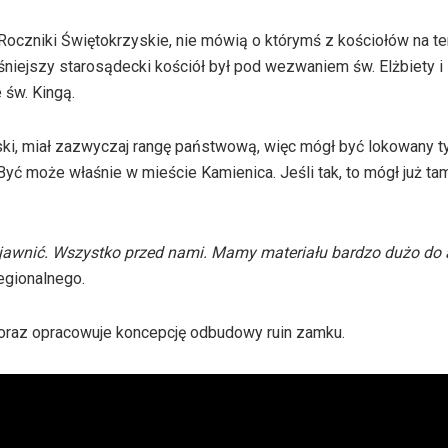
oczniki Świętokrzyskie, nie mówią o którymś z kościołów na ter
niejszy starosądecki kościół był pod wezwaniem św. Elżbiety i 
 św. Kingą.
ski, miał zazwyczaj rangę państwową, więc mógł być lokowany t
yć może właśnie w mieście Kamienica. Jeśli tak, to mógł już tam
 ujawnić. Wszystko przed nami. Mamy materiału bardzo dużo do 
egionalnego.
 oraz opracowuje koncepcję odbudowy ruin zamku.