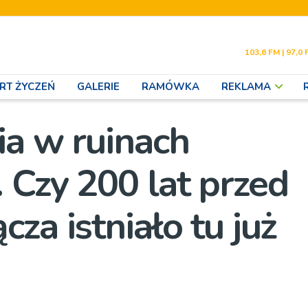
103,6 FM | 97,0 
RT ŻYCZEŃ
GALERIE
RAMÓWKA
REKLAMA
ia w ruinach
 Czy 200 lat przed
za istniało tu już