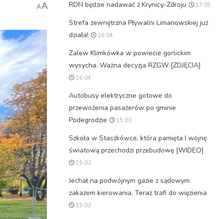
RDN będzie nadawać z Krynicy-Zdroju
A
17:05
A
Strefa zewnętrzna Pływalni Limanowskiej już
działa!
16:04
Zalew Klimkówka w powiecie gorlickim
wysycha. Ważna decyzja RZGW [ZDJĘCIA]
16:04
Autobusy elektryczne gotowe do
przewożenia pasażerów po gminie
Podegrodzie
15:03
Szkoła w Staszkówce, która pamięta I wojnę
światową przechodzi przebudowę [WIDEO]
15:03
Jechał na podwójnym gazie z sądowym
zakazem kierowania. Teraz trafi do więzienia
15:03