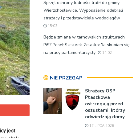
Sprzęt ochrony ludności trafił do gminy
Wierzchosławice. Wyposażenie odebrali
strażacy i przedstawiciele wodociągów
15:03
Będzie zmiana w tarnowskich strukturach
PiS? Poseł Szczurek-Żelazko: 'Ja skupiam się
na pracy parlamentarzysty’
14:02
NIE PRZEGAP
Strażacy OSP
Ptaszkowa
ostrzegają przed
oszustami, którzy
odwiedzają domy
16 LIPCA 2026
cy jest