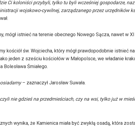
e Ci koloniści przybyli, tylko tu byli wcześniej gospodarze, naz
istracji wojskowo-cywilnej, zarządzanego przez urzędników ks
wał.
ny, mógł istnieć na terenie obecnego Nowego Sącza, nawet w XI
 kościół św. Wojciecha, który mógł prawdopodobnie istnieć na
, jako jeden z sześciu kościołów w Małopolsce, we władanie kra
la Bolesława Śmiałego.
osiadamy
– zaznaczył
Jarosław Suwała.
yli nie gdzieś na przedmieściach, czy na wsi, tylko już w mieśc
znych wynika, że Kamienica miała być zwykłą osadą, która zost