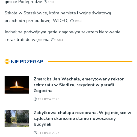
gminie Podegrodzie
15:03
Szkoła w Staszkówce, która pamięta I wojnę światową
przechodzi przebudowę [WIDEO]
15:03
Jechał na podwójnym gazie z sądowym zakazem kierowania.
Teraz trafi do więzienia
15:03
NIE PRZEGAP
Zmarł ks. Jan Wąchała, emerytowany rektor
rektoratu w Siedlcu, rezydent w parafii
Żegocina
13 LIPCA 2026
Zabytkowa chałupa rozebrana. W jej miejsce w
sądeckim skansenie stanie nowoczesny
budynek
31 LIPCA 2026