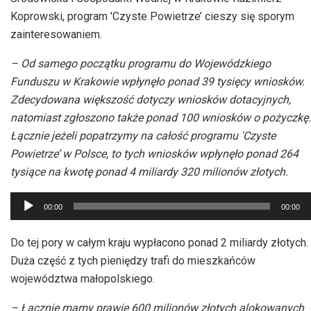
Koprowski, program 'Czyste Powietrze’ cieszy się sporym
zainteresowaniem.
– Od samego początku programu do Wojewódzkiego
Funduszu w Krakowie wpłynęło ponad 39 tysięcy wniosków.
Zdecydowana większość dotyczy wniosków dotacyjnych,
natomiast zgłoszono także ponad 100 wniosków o pożyczkę.
Łącznie jeżeli popatrzymy na całość programu 'Czyste
Powietrze’ w Polsce, to tych wniosków wpłynęło ponad 264
tysiące na kwotę ponad 4 miliardy 320 milionów złotych.
Odtwarzacz
00:00
00:00
plików
dźwiękowych
Do tej pory w całym kraju wypłacono ponad 2 miliardy złotych.
Duża część z tych pieniędzy trafi do mieszkańców
województwa małopolskiego.
– Łącznie mamy prawie 600 milionów złotych alokowanych