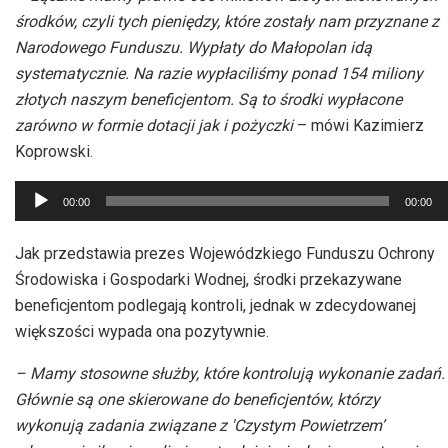
środków, czyli tych pieniędzy, które zostały nam przyznane z
Narodowego Funduszu. Wypłaty do Małopolan idą
systematycznie. Na razie wypłaciliśmy ponad 154 miliony
złotych naszym beneficjentom. Są to środki wypłacone
zarówno w formie dotacji jak i pożyczki
– mówi Kazimierz
Koprowski.
Odtwarzacz
00:00
00:00
plików
dźwiękowych
Jak przedstawia prezes Wojewódzkiego Funduszu Ochrony
Środowiska i Gospodarki Wodnej, środki przekazywane
beneficjentom podlegają kontroli, jednak w zdecydowanej
większości wypada ona pozytywnie.
– Mamy stosowne służby, które kontrolują wykonanie zadań.
Głównie są one skierowane do beneficjentów, którzy
wykonują zadania związane z 'Czystym Powietrzem’