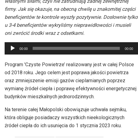
własnymi siłami, czyli nie zatrudniają żadnej zewnętrznej
firmy. Jak się okazuje, na obecną chwilę u znakomitej części
beneficjentów te kontrole wyszły pozytywnie. Dosłownie tylko
u 3-4 beneficjentów wykryliśmy nieprawidłowości i musieli
oni zwrócić środki wraz z odsetkami.
Odtwarzacz
00:00
00:00
plików
dźwiękowych
Program 'Czyste Powietrze’ realizowany jest w całej Polsce
od 2018 roku. Jego celem jest poprawa jakości powietrza
oraz zmniejszenie emisji gazów cieplarnianych poprzez
wymianę źródeł ciepła i poprawę efektywności energetycznej
budynków mieszkalnych jednorodzinnych.
Na terenie całej Małopolski obowiązuje uchwała sejmiku,
która obliguje posiadaczy wszystkich nieekologicznych
źródeł ciepła do ich usunięcia do 1 stycznia 2023 roku.