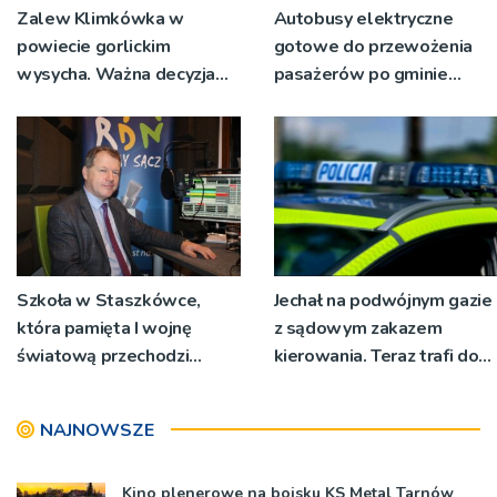
Zalew Klimkówka w
Autobusy elektryczne
powiecie gorlickim
gotowe do przewożenia
wysycha. Ważna decyzja
pasażerów po gminie
RZGW [ZDJĘCIA]
Podegrodzie
Szkoła w Staszkówce,
Jechał na podwójnym gazie
która pamięta I wojnę
z sądowym zakazem
światową przechodzi
kierowania. Teraz trafi do
przebudowę [WIDEO]
więzienia
NAJNOWSZE
Kino plenerowe na boisku KS Metal Tarnów