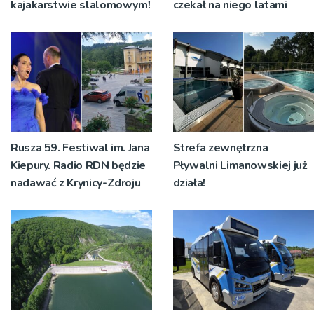
kajakarstwie slalomowym!
czekał na niego latami
Rusza 59. Festiwal im. Jana
Strefa zewnętrzna
Kiepury. Radio RDN będzie
Pływalni Limanowskiej już
nadawać z Krynicy-Zdroju
działa!