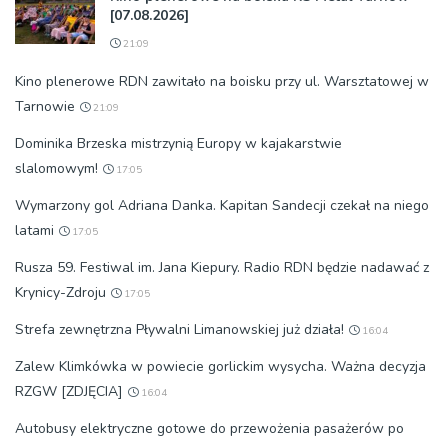
[07.08.2026]
21:09
Kino plenerowe RDN zawitało na boisku przy ul. Warsztatowej w
Tarnowie
21:09
Dominika Brzeska mistrzynią Europy w kajakarstwie
slalomowym!
17:05
Wymarzony gol Adriana Danka. Kapitan Sandecji czekał na niego
latami
17:05
Rusza 59. Festiwal im. Jana Kiepury. Radio RDN będzie nadawać z
Krynicy-Zdroju
17:05
Strefa zewnętrzna Pływalni Limanowskiej już działa!
16:04
Zalew Klimkówka w powiecie gorlickim wysycha. Ważna decyzja
RZGW [ZDJĘCIA]
16:04
Autobusy elektryczne gotowe do przewożenia pasażerów po