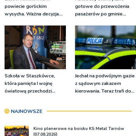
powiecie gorlickim
gotowe do przewożenia
wysycha. Ważna decyzja
pasażerów po gminie
RZGW [ZDJĘCIA]
Podegrodzie
Szkoła w Staszkówce,
Jechał na podwójnym gazie
która pamięta I wojnę
z sądowym zakazem
światową przechodzi
kierowania. Teraz trafi do
przebudowę [WIDEO]
więzienia
NAJNOWSZE
Kino plenerowe na boisku KS Metal Tarnów
[07.08.2026]