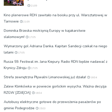
21:09
Kino plenerowe RDN zawitało na boisku przy ul. Warsztatowej w
Tarnowie
21:09
Dominika Brzeska mistrzynią Europy w kajakarstwie
slalomowym!
17:05
Wymarzony gol Adriana Danka. Kapitan Sandecji czekał na niego
latami
17:05
Rusza 59. Festiwal im. Jana Kiepury. Radio RDN będzie nadawać z
Krynicy-Zdroju
17:05
Strefa zewnętrzna Pływalni Limanowskiej już działa!
16:04
Zalew Klimkówka w powiecie gorlickim wysycha. Ważna decyzja
RZGW [ZDJĘCIA]
16:04
Autobusy elektryczne gotowe do przewożenia pasażerów po
gminie Podegrodzie
15:03