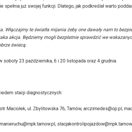
 spełnia już swojej funkcji. Dlatego, jak podkreślał warto poddać
wka. Włączajmy te światła mijania żeby one dawały nam to bezpi
t taka akcja. Będziemy mogli bezpłatnie sprawdzić we wskazany
obrze świecą.
oboty 23 października, 6 i 20 listopada oraz 4 grudnia.
iedem stacji diagnostycznych:
iotr Maciołek, ul. Zbylitowska 76, Tarnów, arczimedes@op.pl, ma
ymanieruchu@mpk.tarnow.pl, stacjakontrolipojazdow@mpk.tarnow.p