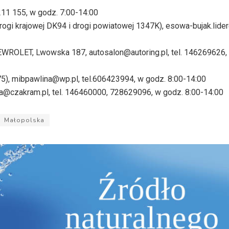
211 155, w godz. 7:00-14:00
gi krajowej DK94 i drogi powiatowej 1347K), esowa-bujak.lide
HEWROLET, Lwowska 187, autosalon@autoring.pl, tel. 146269626, 
5), mibpawlina@wp.pl, tel.606423994, w godz. 8:00-14:00
ara@czakram.pl, tel. 146460000, 728629096, w godz. 8:00-14:00
Małopolska