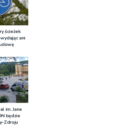
ry ścieżek
wydając ani
 budowę
al im. Jana
DN będzie
y-Zdroju