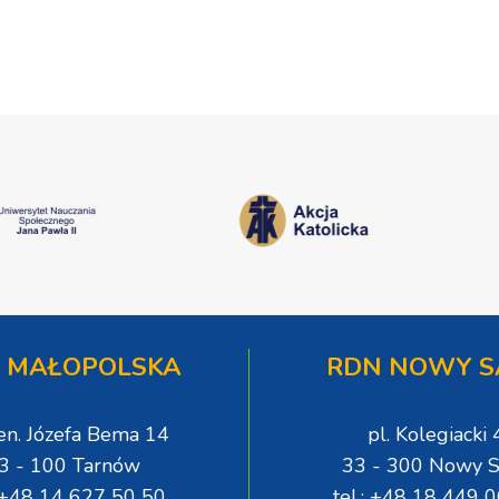
 MAŁOPOLSKA
RDN NOWY S
gen. Józefa Bema 14
pl. Kolegiacki 
3 - 100 Tarnów
33 - 300 Nowy S
: +48 14 627 50 50
tel.: +48 18 449 