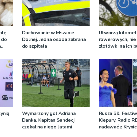
olę.
Dachowanie w Mszanie
Utworzą kilomet
y do
Dolnej. Jedna osoba zabrana
rowerowych, nie 
a
do szpitala
złotówki na ich
ynią
Wymarzony gol Adriana
Rusza 59. Festiw
Danka. Kapitan Sandecji
Kiepury. Radio R
czekał na niego latami
nadawać z Krynic