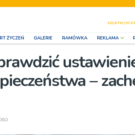
103,6 FM | 97,0 
RT ŻYCZEŃ
GALERIE
RAMÓWKA
REKLAMA
prawdzić ustawieni
zpieczeństwa – zach
OŚCI