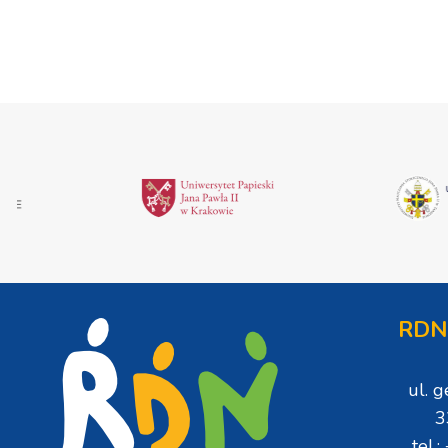
RDN
ul. 
3
tel.