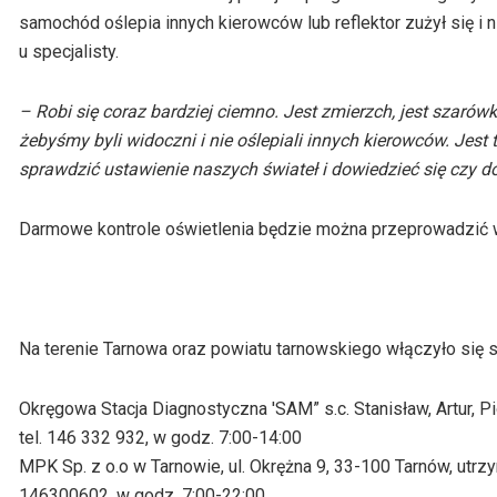
samochód oślepia innych kierowców lub reflektor zużył się i nie
u specjalisty.
– Robi się coraz bardziej ciemno. Jest zmierzch, jest szaró
żebyśmy byli widoczni i nie oślepiali innych kierowców. Jes
sprawdzić ustawienie naszych świateł i dowiedzieć się czy d
Darmowe kontrole oświetlenia będzie można przeprowadzić w s
Na terenie Tarnowa oraz powiatu tarnowskiego włączyło się s
Okręgowa Stacja Diagnostyczna 'SAM” s.c. Stanisław, Artur, P
tel. 146 332 932, w godz. 7:00-14:00
MPK Sp. z o.o w Tarnowie, ul. Okrężna 9, 33-100 Tarnów, utrz
146300602, w godz. 7:00-22:00