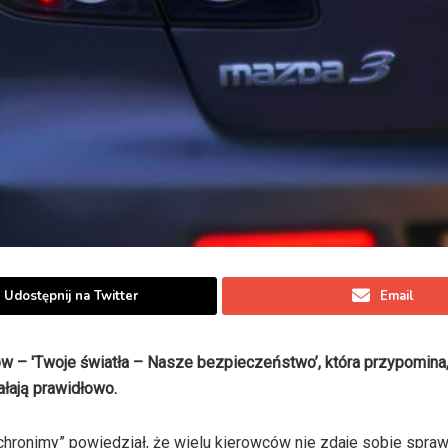
Udostępnij na Twitter
Email
w – 'Twoje światła – Nasze bezpieczeństwo’, która przypomina,
ałają prawidłowo.
chronimy” powiedział, że wielu kierowców nie zdaje sobie sprawy