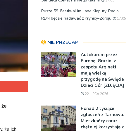
Sandecji czekał na niego latami
17:05
Rusza 59. Festiwal im. Jana Kiepury. Radio
RDN będzie nadawać z Krynicy-Zdroju
17:05
NIE PRZEGAP
Autokarem przez
Europę. Gruzini z
zespołu Argineti
mają wielką
przygodę na Święcie
Dzieci Gór [ZDJĘCIA]
22 LIPCA 2026
 że
Ponad 2 tysiące
zgłoszeń z Tarnowa.
Mieszkańcy coraz
chętniej korzystają z
, że ich