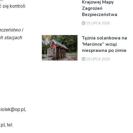
Krajowej Mapy
 się kontroli
Zagrożeń
Bezpieczeństwa
19 LIPCA 2026
eczeństwo i
ch stacjach
Tężnia solankowa na
'Marcince” wciąż
niesprawna po zimie
10 LIPCA 2026
ciolek@op.pl,
l, tel.