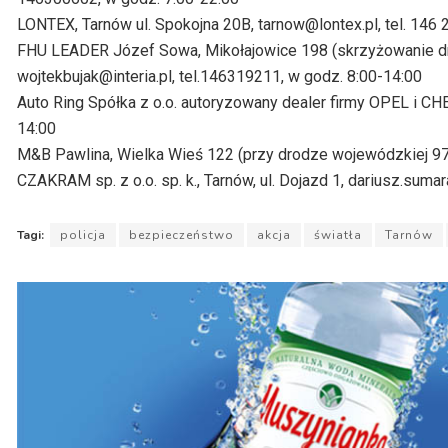
LONTEX, Tarnów ul. Spokojna 20B, tarnow@lontex.pl, tel. 146 
FHU LEADER Józef Sowa, Mikołajowice 198 (skrzyżowanie dro
wojtekbujak@interia.pl, tel.146319211, w godz. 8:00-14:00
Auto Ring Spółka z o.o. autoryzowany dealer firmy OPEL i C
14:00
M&B Pawlina, Wielka Wieś 122 (przy drodze wojewódzkiej 97
CZAKRAM sp. z o.o. sp. k., Tarnów, ul. Dojazd 1, dariusz.sum
Tagi:
policja
bezpieczeństwo
akcja
światła
Tarnów