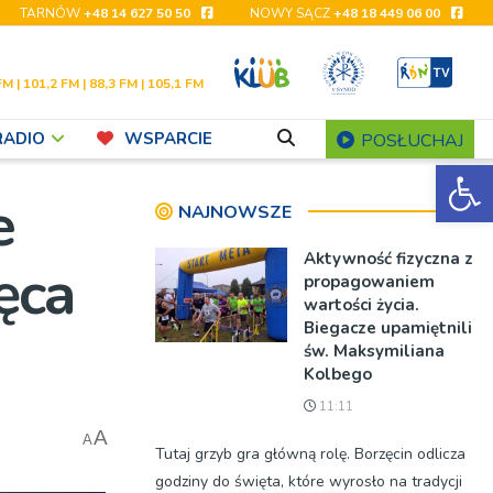
TARNÓW
+48 14 627 50 50
NOWY SĄCZ
+48 18 449 06 00
FM | 101,2 FM | 88,3 FM | 105,1 FM
RADIO
WSPARCIE
POSŁUCHAJ
Ot
e
NAJNOWSZE
Aktywność fizyczna z
ęca
propagowaniem
wartości życia.
Biegacze upamiętnili
św. Maksymiliana
Kolbego
11:11
A
A
Tutaj grzyb gra główną rolę. Borzęcin odlicza
godziny do święta, które wyrosło na tradycji