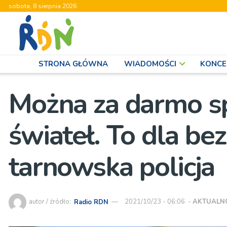
sobota, 8 sierpnia 2026
STRONA GŁÓWNA
WIADOMOŚCI
KONCE
Można za darmo s
świateł. To dla be
tarnowska policja
autor / źródło:
Radio RDN
2021/10/23 - 06:06
-
AKTUALN