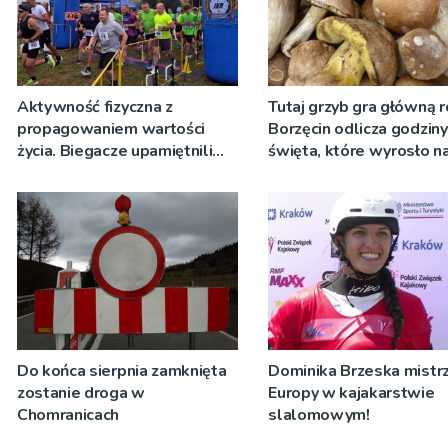
Aktywność fizyczna z
Tutaj grzyb gra główną r
propagowaniem wartości
Borzęcin odlicza godzin
życia. Biegacze upamiętnili
święta, które wyrosło n
św. Maksymiliana Kolbego
tradycji pokoleń
Do końca sierpnia zamknięta
Dominika Brzeska mistrz
zostanie droga w
Europy w kajakarstwie
Chomranicach
slalomowym!