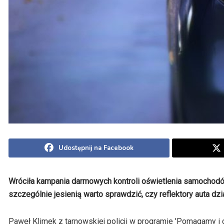
Udostępnij na Facebook
Wróciła kampania darmowych kontroli oświetlenia samochodó
szczególnie jesienią warto sprawdzić, czy reflektory auta dzi
Paweł Klimek z tarnowskiej policji w programie 'Pomagamy i 