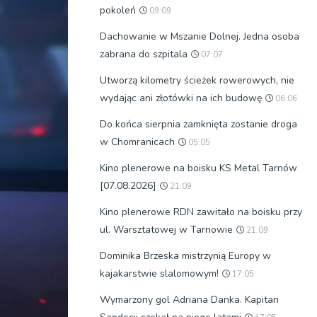
pokoleń
09:09
Dachowanie w Mszanie Dolnej. Jedna osoba
zabrana do szpitala
07:07
Utworzą kilometry ścieżek rowerowych, nie
wydając ani złotówki na ich budowę
06:06
Do końca sierpnia zamknięta zostanie droga
w Chomranicach
05:05
Kino plenerowe na boisku KS Metal Tarnów
[07.08.2026]
21:09
Kino plenerowe RDN zawitało na boisku przy
ul. Warsztatowej w Tarnowie
21:09
Dominika Brzeska mistrzynią Europy w
kajakarstwie slalomowym!
17:05
Wymarzony gol Adriana Danka. Kapitan