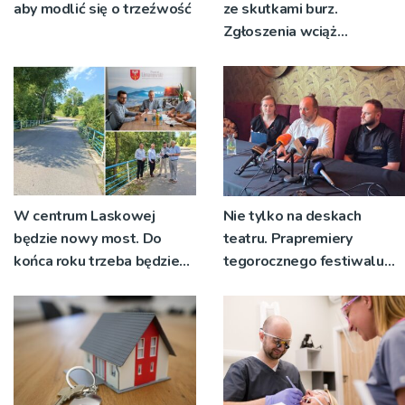
aby modlić się o trzeźwość
ze skutkami burz.
Zgłoszenia wciąż
napływają
W centrum Laskowej
Nie tylko na deskach
będzie nowy most. Do
teatru. Prapremiery
końca roku trzeba będzie
tegorocznego festiwalu
korzystać z objazdów
Talia będą wystawiane w
niecodziennych
okolicznościach