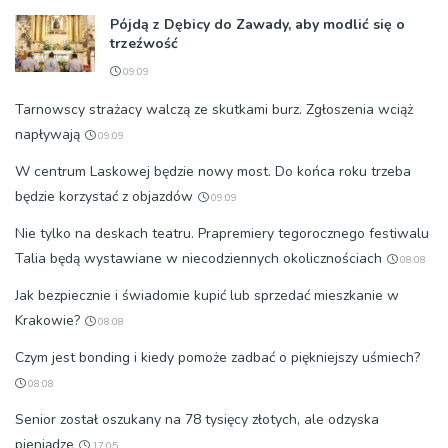
Pójdą z Dębicy do Zawady, aby modlić się o
trzeźwość
09:09
Tarnowscy strażacy walczą ze skutkami burz. Zgłoszenia wciąż
napływają
09:09
W centrum Laskowej będzie nowy most. Do końca roku trzeba
będzie korzystać z objazdów
09:09
Nie tylko na deskach teatru. Prapremiery tegorocznego festiwalu
Talia będą wystawiane w niecodziennych okolicznościach
08:08
Jak bezpiecznie i świadomie kupić lub sprzedać mieszkanie w
Krakowie?
08:08
Czym jest bonding i kiedy pomoże zadbać o piękniejszy uśmiech?
08:08
Senior został oszukany na 78 tysięcy złotych, ale odzyska
pieniądze
17:05