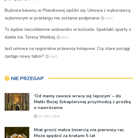
Budowa basenu w Ptaszkowej opóźni się. Umowa z wykonawcą
wyłonionym w przetargu nie zostanie podpisana
15:03
To będzie niecodzienne widowisko w kościele. Spektakl oparty o
dzieła św. Teresy Wielkiej
15:03
Jest umowa na regionalne przewozy kolejowe. Czy stare pociągi
zastąpi nowy tabor?
14:02
NIE PRZEGAP
‘Od mamy zawsze wraca się lepszym’ – do
Matki Bożej Szkaplerznej przychodzą z prośbą
o nawrócenie
10 LIPCA 2026
Miał grozić matce śmiercią nie pierwszy raz.
Może spędzić za kratami 5 lat