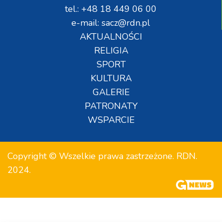
tel.: +48 18 449 06 00
e-mail: sacz@rdn.pl
AKTUALNOŚCI
RELIGIA
SPORT
KULTURA
GALERIE
PATRONATY
WSPARCIE
Copyright © Wszelkie prawa zastrzeżone. RDN.
2024.