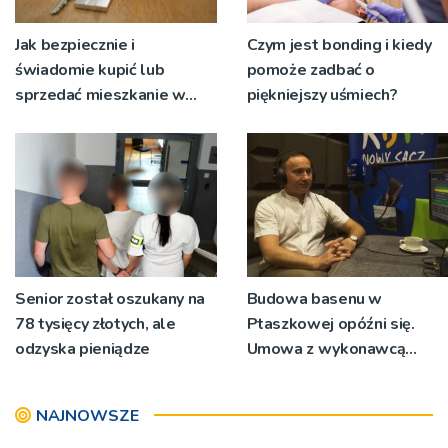
Jak bezpiecznie i
Czym jest bonding i kiedy
świadomie kupić lub
pomoże zadbać o
sprzedać mieszkanie w
piękniejszy uśmiech?
Krakowie?
Senior został oszukany na
Budowa basenu w
78 tysięcy złotych, ale
Ptaszkowej opóźni się.
odzyska pieniądze
Umowa z wykonawcą
wyłonionym w przetargu
nie zostanie podpisana
NAJNOWSZE