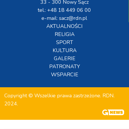
33 - 300 Nowy Sącz
tel.: +48 18 449 06 00
e-mail: sacz@rdn.pl
AKTUALNOŚCI
RELIGIA
SPORT
KULTURA
GALERIE
PATRONATY
WSPARCIE
Copyright © Wszelkie prawa zastrzeżone. RDN.
2024.