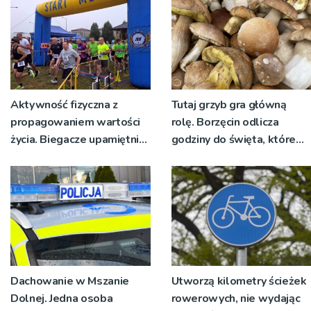
Aktywność fizyczna z
Tutaj grzyb gra główną
propagowaniem wartości
rolę. Borzęcin odlicza
życia. Biegacze upamiętnili
godziny do święta, które
św. Maksymiliana Kolbego
wyrosło na tradycji
pokoleń
Dachowanie w Mszanie
Utworzą kilometry ścieżek
Dolnej. Jedna osoba
rowerowych, nie wydając