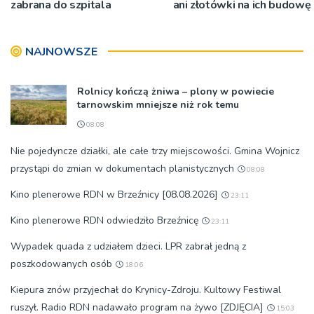
zabrana do szpitala
ani złotówki na ich budowę
NAJNOWSZE
Rolnicy kończą żniwa – plony w powiecie
tarnowskim mniejsze niż rok temu
08:08
Nie pojedyncze działki, ale całe trzy miejscowości. Gmina Wojnicz
przystąpi do zmian w dokumentach planistycznych
08:08
Kino plenerowe RDN w Brzeźnicy [08.08.2026]
23:11
Kino plenerowe RDN odwiedziło Brzeźnicę
23:11
Wypadek quada z udziałem dzieci. LPR zabrał jedną z
poszkodowanych osób
18:06
Kiepura znów przyjechał do Krynicy-Zdroju. Kultowy Festiwal
ruszył. Radio RDN nadawało program na żywo [ZDJĘCIA]
15:03