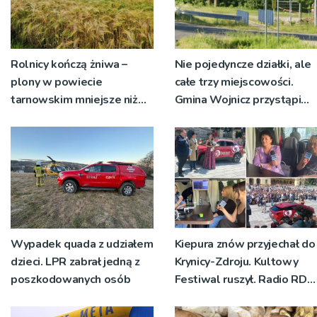
Rolnicy kończą żniwa –
Nie pojedyncze działki, ale
plony w powiecie
całe trzy miejscowości.
tarnowskim mniejsze niż
Gmina Wojnicz przystąpi
rok temu
do zmian w dokumentach
planistycznych
Wypadek quada z udziałem
Kiepura znów przyjechał do
dzieci. LPR zabrał jedną z
Krynicy-Zdroju. Kultowy
poszkodowanych osób
Festiwal ruszył. Radio RDN
nadawało program na
żywo [ZDJĘCIA]