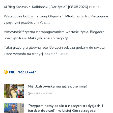
XI Bieg Koszycko-Kolbiański „Dar życia” [08.08.2026]
12:12
Wszedł bez butów na Górę Objawień. Młodzi wrócili z Medjugorie
z pięknymi przeżyciami
12:12
Aktywność fizyczna z propagowaniem wartości życia. Biegacze
upamiętnili św. Maksymiliana Kolbego
11:11
Tutaj grzyb gra główną rolę. Borzęcin odlicza godziny do święta,
które wyrosło na tradycji pokoleń
09:09
NIE PRZEGAP
Miś Uzdrowiska ma już swoje imię!
5 SIERPNIA 2026
’Przypominamy sobie o naszych tradycjach, i
bardzo dobrze!’ – w Lisiej Górze zagości