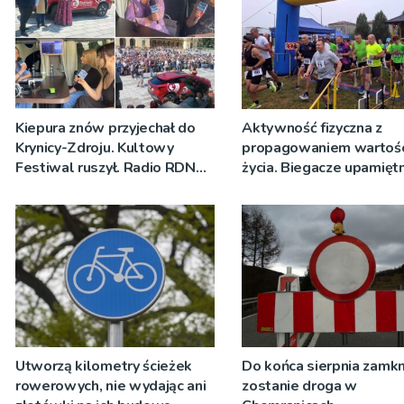
Kiepura znów przyjechał do
Aktywność fizyczna z
Krynicy-Zdroju. Kultowy
propagowaniem wartośc
Festiwal ruszył. Radio RDN
życia. Biegacze upamiętn
nadawało program na żywo
św. Maksymiliana Kolbe
[ZDJĘCIA]
Utworzą kilometry ścieżek
Do końca sierpnia zamkn
rowerowych, nie wydając ani
zostanie droga w