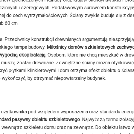
orodzinnych i szeregowych. Podstawowym surowcem konstrukcyjn
nej do cech wytrzymałościowych. Ściany zwykle buduje się z des
ub 60 cm.
e. Przeciwnicy konstrukcji drewnianych argumentują niesprzyjaj
ybkiego tempa budowy.
Miłośnicy domów szkieletowych zachwyc
wygodną eksploatacją.
Osobom, które nie chcą mieszkać w dre
ie muszą zostać drewniane. Zewnętrzne ściany można otynkowa
yć płytkami klinkierowymi i dom otrzyma efekt obiektu o ścian
e wykończyć, by otrzymać niepowtarzalny budynek.
a użytkownika pod względem wyposażenia oraz standardu energ
ndard pasywny obiektu szkieletowego
. Najwyższą termoizolacy
: wewnątrz szkieletu domu oraz na zewnątrz. Do obiektu łatwo