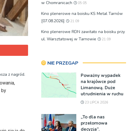
w Chomranicach
05:05
Kino plenerowe na boisku KS Metal Tarnów
[07.08.2026]
21:09
Kino plenerowe RDN zawitało na boisku przy
ul. Warsztatowej w Tarnowie
21:09
NIE PRZEGAP
,
sza z nagród.
Poważny wypadek
na krajówce pod
owania,
Limanową. Duże
 by
utrudnienia w ruchu
23 LIPCA 2026
„To dla nas
przełomowa
decyzja”.
je się ją do