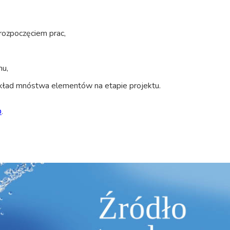
rozpoczęciem prac,
mu,
ozkład mnóstwa elementów na etapie projektu.
o
.