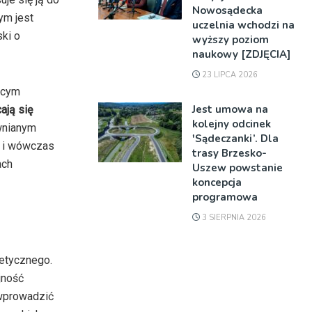
Nowosądecka
ym jest
uczelnia wchodzi na
ki o
wyższy poziom
naukowy [ZDJĘCIA]
23 LIPCA 2026
ącym
Jest umowa na
ają się
kolejny odcinek
wnianym
'Sądeczanki’. Dla
ć i wówczas
trasy Brzesko-
ach
Uszew powstanie
koncepcja
programowa
3 SIERPNIA 2026
etycznego.
jność
 wprowadzić