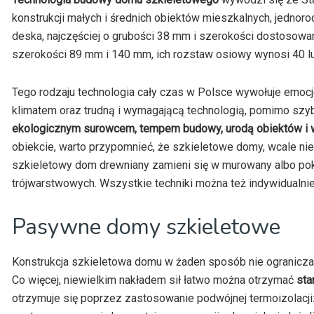
konstrukcji małych i średnich obiektów mieszkalnych, jedn
deska, najczęściej o grubości 38 mm i szerokości dostosowa
szerokości 89 mm i 140 mm, ich rozstaw osiowy wynosi 40 l
Tego rodzaju technologia cały czas w Polsce wywołuje emocj
klimatem oraz trudną i wymagającą technologią, pomimo sz
ekologicznym surowcem, tempem budowy, urodą obiektów i 
obiekcie, warto przypomnieć, że szkieletowe domy, wcale n
szkieletowy dom drewniany zamieni się w murowany albo pokr
trójwarstwowych. Wszystkie techniki można też indywidualni
Pasywne domy szkieletowe
Konstrukcja szkieletowa domu w żaden sposób nie ogranicz
Co więcej, niewielkim nakładem sił łatwo można otrzymać
sta
otrzymuje się poprzez zastosowanie podwójnej termoizolacji