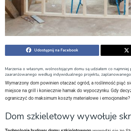
Udostępnij na Facebook
Marzenia o własnym, wolnostojącym domu są udziałem co najmniej p
zaaranżowanego według indywidualnego projektu, zaplanowanego do
Wymarzony dom powinien otaczać ogród, a roślinność piąć si
miejsce na grill i koniecznie hamak do wypoczynku. Gdy decy
ograniczyć do maksimum koszty materiałowe i emocjonalne?
Dom szkieletowy wywołuje skr
Technologia budowy domu szkieletowego
wywodzi się ze Sta