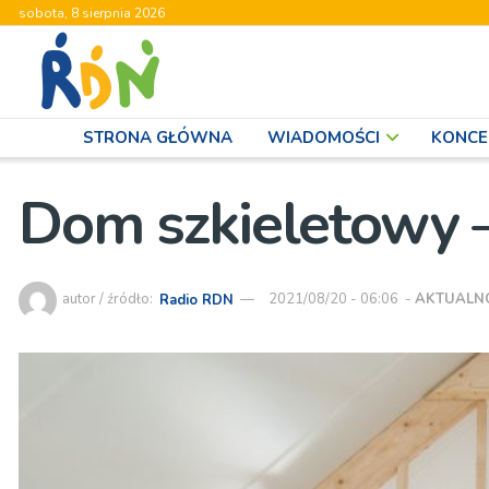
sobota, 8 sierpnia 2026
STRONA GŁÓWNA
WIADOMOŚCI
KONCE
Dom szkieletowy –
autor / źródło:
Radio RDN
2021/08/20 - 06:06
-
AKTUALN