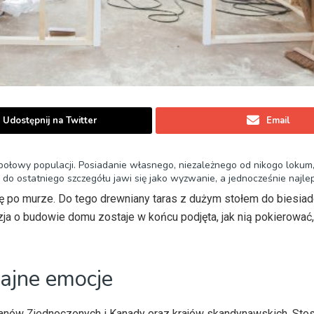
Udostępnij na Twitter
Email
ołowy populacji. Posiadanie własnego, niezależnego od nikogo lokum
 ostatniego szczegółu jawi się jako wyzwanie, a jednocześnie najlep
ę po murze. Do tego drewniany taras z dużym stołem do biesiad
zja o budowie domu zostaje w końcu podjęta, jak nią pokierować,
ajne emocje
nów Zjednoczonych i Kanady oraz krajów skandynawskich. Stosu