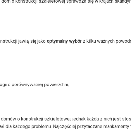
i dom o konstrukcji szkieletowej sprawdza się w krajach skandy
trukcji jawią się jako
optymalny wybór
z kilku ważnych powod
ogii o porównywalnej powierzchni,
 domów o konstrukcji szkieletowej, jednak każda z nich jest st
ań dla każdego problemu. Najczęściej przytaczane mankamenty 