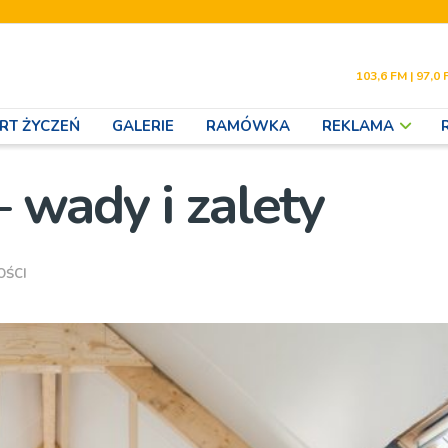
103,6 FM | 97,0 
RT ŻYCZEŃ
GALERIE
RAMÓWKA
REKLAMA
 wady i zalety
OŚCI