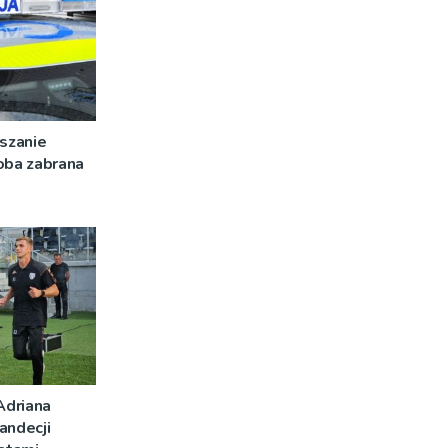
szanie
oba zabrana
Adriana
andecji