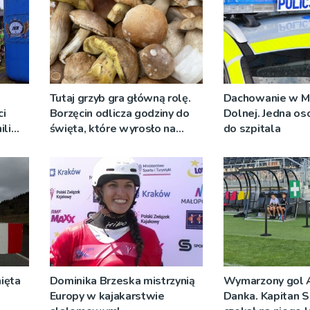
Tutaj grzyb gra główną rolę.
Dachowanie w M
i
Borzęcin odlicza godziny do
Dolnej. Jedna os
ili
święta, które wyrosło na
do szpitala
go
tradycji pokoleń
ięta
Dominika Brzeska mistrzynią
Wymarzony gol 
Europy w kajakarstwie
Danka. Kapitan S