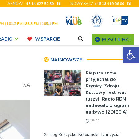
TARNÓW
+48 14 627 50 50
NOWY SĄCZ
+48 18 449 06 00
FM | 101,2 FM | 88,3 FM | 105,1 FM
RADIO
WSPARCIE
POSŁUCHAJ
Ot
NAJNOWSZE
Kiepura znów
przyjechał do
A
Krynicy-Zdroju.
A
Kultowy Festiwal
ruszył. Radio RDN
nadawało program
na żywo [ZDJĘCIA]
15:03
XI Bieg Koszycko-Kolbiański „Dar życia”