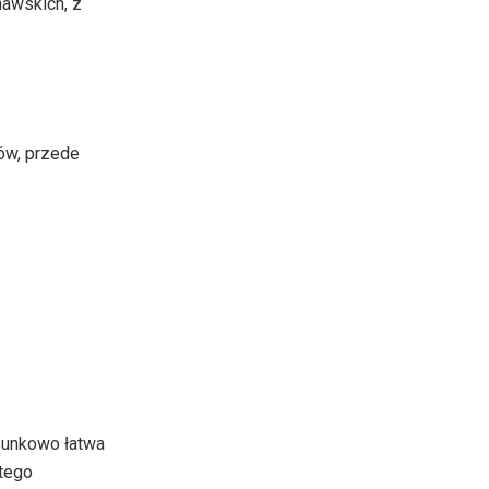
nawskich, z
ów, przede
osunkowo łatwa
tego