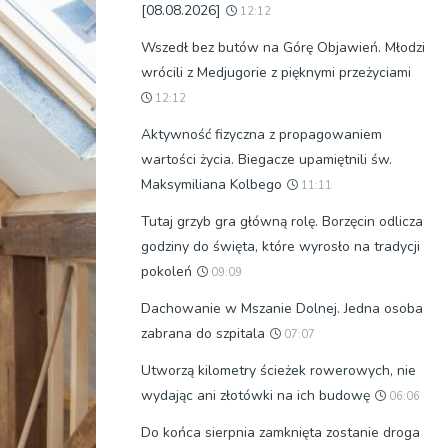
[08.08.2026]
12:12
Wszedł bez butów na Górę Objawień. Młodzi
wrócili z Medjugorie z pięknymi przeżyciami
12:12
Aktywność fizyczna z propagowaniem
wartości życia. Biegacze upamiętnili św.
Maksymiliana Kolbego
11:11
Tutaj grzyb gra główną rolę. Borzęcin odlicza
godziny do święta, które wyrosło na tradycji
pokoleń
09:09
Dachowanie w Mszanie Dolnej. Jedna osoba
zabrana do szpitala
07:07
Utworzą kilometry ścieżek rowerowych, nie
wydając ani złotówki na ich budowę
06:06
Do końca sierpnia zamknięta zostanie droga