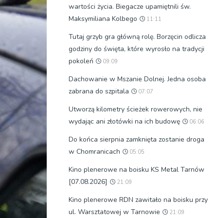
wartości życia. Biegacze upamiętnili św.
Maksymiliana Kolbego
11:11
Tutaj grzyb gra główną rolę. Borzęcin odlicza
godziny do święta, które wyrosło na tradycji
pokoleń
09:09
Dachowanie w Mszanie Dolnej. Jedna osoba
zabrana do szpitala
07:07
Utworzą kilometry ścieżek rowerowych, nie
wydając ani złotówki na ich budowę
06:06
Do końca sierpnia zamknięta zostanie droga
w Chomranicach
05:05
Kino plenerowe na boisku KS Metal Tarnów
[07.08.2026]
21:09
Kino plenerowe RDN zawitało na boisku przy
ul. Warsztatowej w Tarnowie
21:09