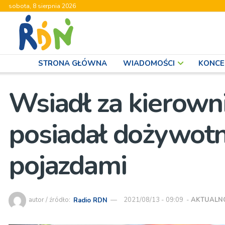
sobota, 8 sierpnia 2026
STRONA GŁÓWNA
WIADOMOŚCI
KONCE
Wsiadł za kierowni
posiadał dożywotn
pojazdami
autor / źródło:
Radio RDN
2021/08/13 - 09:09
-
AKTUALN