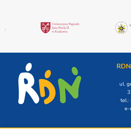
RDN
ul. 
3
tel.
e-