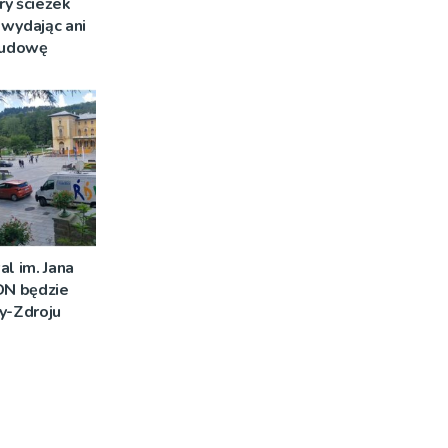
ry ścieżek
wydając ani
 budowę
al im. Jana
DN będzie
y-Zdroju