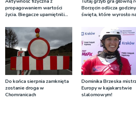
Aktywność fizyczna z
Tutaj grzyb gra główną r
propagowaniem wartości
Borzęcin odlicza godzin
życia. Biegacze upamiętnili
święta, które wyrosło n
św. Maksymiliana Kolbego
tradycji pokoleń
Do końca sierpnia zamknięta
Dominika Brzeska mistrz
zostanie droga w
Europy w kajakarstwie
Chomranicach
slalomowym!