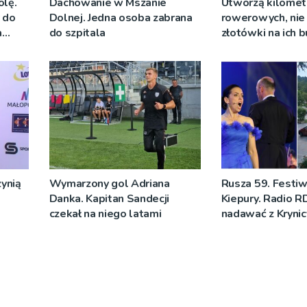
olę.
Dachowanie w Mszanie
Utworzą kilomet
y do
Dolnej. Jedna osoba zabrana
rowerowych, nie 
a
do szpitala
złotówki na ich
ynią
Wymarzony gol Adriana
Rusza 59. Festiw
Danka. Kapitan Sandecji
Kiepury. Radio R
czekał na niego latami
nadawać z Krynic