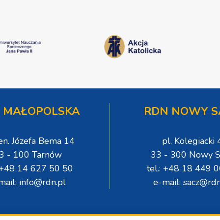
 MAŁOPOLSKA
RDN NOWY S
gen. Józefa Bema 14
pl. Kolegiacki 
3 - 100 Tarnów
33 - 300 Nowy S
: +48 14 627 50 50
tel.: +48 18 449 
mail: info@rdn.pl
e-mail: sacz@rdn