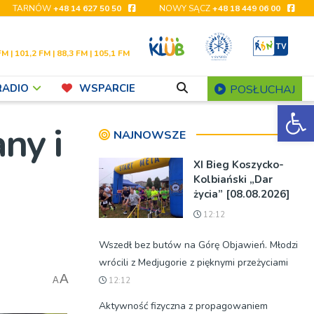
TARNÓW
+48 14 627 50 50
NOWY SĄCZ
+48 18 449 06 00
FM | 101,2 FM | 88,3 FM | 105,1 FM
RADIO
WSPARCIE
POSŁUCHAJ
Ot
ny i
NAJNOWSZE
XI Bieg Koszycko-
Kolbiański „Dar
życia” [08.08.2026]
12:12
Wszedł bez butów na Górę Objawień. Młodzi
wrócili z Medjugorie z pięknymi przeżyciami
A
A
12:12
Aktywność fizyczna z propagowaniem