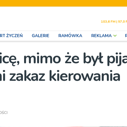
103,6 FM | 97,0 
RT ŻYCZEŃ
GALERIE
RAMÓWKA
REKLAMA
cę, mimo że był pija
i zakaz kierowania
OŚCI