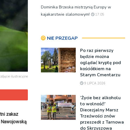
Dominika Brzeska mistrzynią Europy w
kajakarstwie slalomowym!
17:05
NIE PRZEGAP
Po raz pierwszy
będzie można
oglądać kryptę pod
kościółkiem na
Starym Cmentarzu
zdjęcie ilustracyjne
9 LIPCA 2026
’Życie bez alkoholu
to wolność!’
Diecezjalny Marsz
tni zakaz
Trzeźwości znów
l. Nawojowską
przeszedł z Tarnowa
do Skrzyszowa