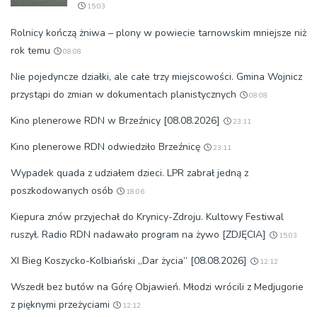
15:03
Rolnicy kończą żniwa – plony w powiecie tarnowskim mniejsze niż
rok temu
08:08
Nie pojedyncze działki, ale całe trzy miejscowości. Gmina Wojnicz
przystąpi do zmian w dokumentach planistycznych
08:08
Kino plenerowe RDN w Brzeźnicy [08.08.2026]
23:11
Kino plenerowe RDN odwiedziło Brzeźnicę
23:11
Wypadek quada z udziałem dzieci. LPR zabrał jedną z
poszkodowanych osób
18:06
Kiepura znów przyjechał do Krynicy-Zdroju. Kultowy Festiwal
ruszył. Radio RDN nadawało program na żywo [ZDJĘCIA]
15:03
XI Bieg Koszycko-Kolbiański „Dar życia” [08.08.2026]
12:12
Wszedł bez butów na Górę Objawień. Młodzi wrócili z Medjugorie
z pięknymi przeżyciami
12:12