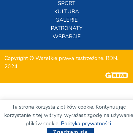
SPORT
KULTURA
GALERIE
PATRONATY
WSPARCIE
Copyright © Wszelkie prawa zastrzeżone. RDN.
2024.
Ta strona korzysta z plików cookie. Kontynuując
korzystanie z tej witryny, wyrażasz zgodę na używani
plików cookie.
Polityka prywatności.
Zgadzam się