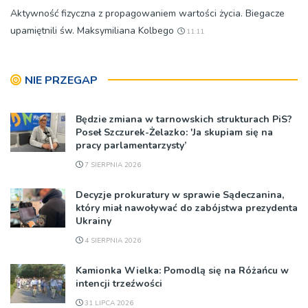
Aktywność fizyczna z propagowaniem wartości życia. Biegacze
upamiętnili św. Maksymiliana Kolbego
11:11
NIE PRZEGAP
Będzie zmiana w tarnowskich strukturach PiS?
Poseł Szczurek-Żelazko: 'Ja skupiam się na
pracy parlamentarzysty’
7 SIERPNIA 2026
Decyzje prokuratury w sprawie Sądeczanina,
który miał nawoływać do zabójstwa prezydenta
Ukrainy
4 SIERPNIA 2026
Kamionka Wielka: Pomodlą się na Różańcu w
intencji trzeźwości
31 LIPCA 2026