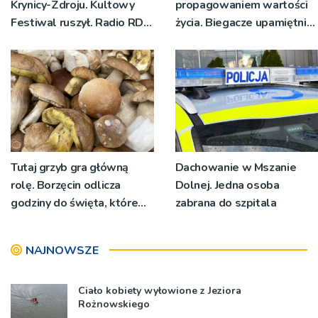
Krynicy-Zdroju. Kultowy
propagowaniem wartości
Festiwal ruszył. Radio RDN
życia. Biegacze upamiętnili
nadawało program na
św. Maksymiliana Kolbego
żywo [ZDJĘCIA]
Tutaj grzyb gra główną
Dachowanie w Mszanie
rolę. Borzęcin odlicza
Dolnej. Jedna osoba
godziny do święta, które
zabrana do szpitala
wyrosło na tradycji
pokoleń
NAJNOWSZE
Ciało kobiety wyłowione z Jeziora
Rożnowskiego