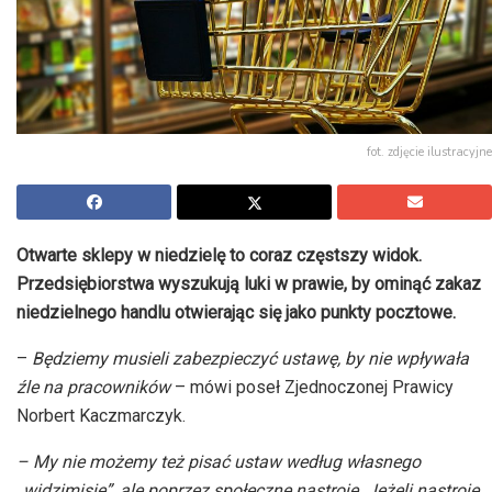
fot. zdjęcie ilustracyjne
Otwarte sklepy w niedzielę to coraz częstszy widok.
Przedsiębiorstwa wyszukują luki w prawie, by ominąć zakaz
niedzielnego handlu otwierając się jako punkty pocztowe.
–
Będziemy musieli zabezpieczyć ustawę, by nie wpływała
źle na pracowników
– mówi poseł Zjednoczonej Prawicy
Norbert Kaczmarczyk.
– My nie możemy też pisać ustaw według własnego
„widzimisię”, ale poprzez społeczne nastroje. Jeżeli nastroje