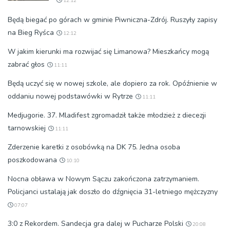
12:12
Będą biegać po górach w gminie Piwniczna-Zdrój. Ruszyły zapisy
na Bieg Ryśca
12:12
W jakim kierunki ma rozwijać się Limanowa? Mieszkańcy mogą
zabrać głos
11:11
Będą uczyć się w nowej szkole, ale dopiero za rok. Opóźnienie w
oddaniu nowej podstawówki w Rytrze
11:11
Medjugorie. 37. Mladifest zgromadził także młodzież z diecezji
tarnowskiej
11:11
Zderzenie karetki z osobówką na DK 75. Jedna osoba
poszkodowana
10:10
Nocna obława w Nowym Sączu zakończona zatrzymaniem.
Policjanci ustalają jak doszło do dźgnięcia 31-letniego mężczyzny
07:07
3:0 z Rekordem. Sandecja gra dalej w Pucharze Polski
20:08