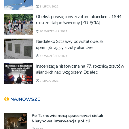
9 LIPCA 2022
Obelisk poświęcony zrzutom alianckim z 1944
roku został poświęcony [ZDJĘCIA]
20 WRZEŚNIA 2021
Niedaleko Szczawy powstał obelisk
upamiętniający zrzuty alianckie
17 WRZEŚNIA 2021
Inscenizacja historyczna na 77. rocznicę zrzutów
alianckich nad wzgórzem Dzielec
9 LIPCA 2021
NAJNOWSZE
Po Tarnowie nocą spacerował cielak.
Nietypowa interwencja policji