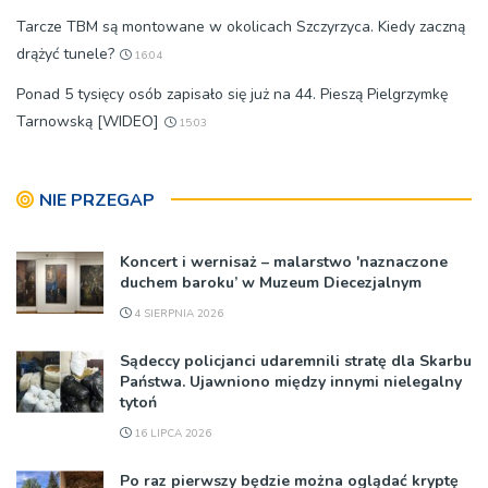
Tarcze TBM są montowane w okolicach Szczyrzyca. Kiedy zaczną
drążyć tunele?
16:04
Ponad 5 tysięcy osób zapisało się już na 44. Pieszą Pielgrzymkę
Tarnowską [WIDEO]
15:03
NIE PRZEGAP
Koncert i wernisaż – malarstwo 'naznaczone
duchem baroku’ w Muzeum Diecezjalnym
4 SIERPNIA 2026
Sądeccy policjanci udaremnili stratę dla Skarbu
Państwa. Ujawniono między innymi nielegalny
tytoń
16 LIPCA 2026
Po raz pierwszy będzie można oglądać kryptę