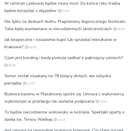
W centrum Laskowej będzie nowy most. Do końca roku trzeba
będzie korzystać z objazdów
09:09
Nie tylko na deskach teatru. Prapremiery tegorocznego festiwalu
Talia będą wystawiane w niecodziennych okolicznościach
08:08
Jak bezpiecznie i świadomie kupić lub sprzedać mieszkanie w
Krakowie?
08:08
Czym jest bonding i kiedy pomoże zadbać o piękniejszy uśmiech?
08:08
Senior został oszukany na 78 tysięcy złotych, ale odzyska
pieniądze
17:05
Budowa basenu w Ptaszkowej opóźni się. Umowa z wykonawcą
wyłonionym w przetargu nie zostanie podpisana
15:03
To będzie niecodzienne widowisko w kościele. Spektakl oparty o
dzieła św. Teresy Wielkiej
15:03
Jest umowa na regionalne przewozy kolejowe. Czy stare pociągi