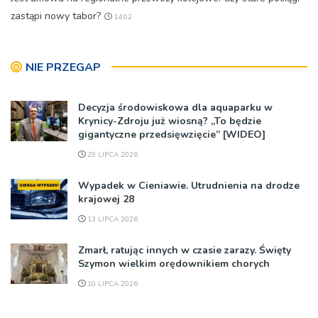
zastąpi nowy tabor?
14:02
NIE PRZEGAP
Decyzja środowiskowa dla aquaparku w
Krynicy-Zdroju już wiosną? „To będzie
gigantyczne przedsięwzięcie” [WIDEO]
29 LIPCA 2026
Wypadek w Cieniawie. Utrudnienia na drodze
krajowej 28
13 LIPCA 2026
Zmarł, ratując innych w czasie zarazy. Święty
Szymon wielkim orędownikiem chorych
10 LIPCA 2026