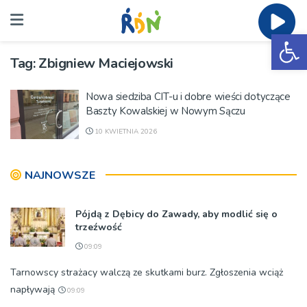
Ot
Tag:
Zbigniew Maciejowski
Nowa siedziba CIT-u i dobre wieści dotyczące
Baszty Kowalskiej w Nowym Sączu
10 KWIETNIA 2026
NAJNOWSZE
Pójdą z Dębicy do Zawady, aby modlić się o
trzeźwość
09:09
Tarnowscy strażacy walczą ze skutkami burz. Zgłoszenia wciąż
napływają
09:09