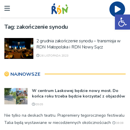
Ot
Tag:
zakończenie synodu
2 grudnia zakończenie synodu – transmisja w
RDN Małopolska i RDN Nowy Sącz
26 LISTOPADA 2023
NAJNOWSZE
W centrum Laskowej będzie nowy most. Do
końca roku trzeba będzie korzystać z objazdów
09:09
Nie tylko na deskach teatru. Prapremiery tegorocznego festiwalu
Talia będą wystawiane w niecodziennych okolicznościach
08:08