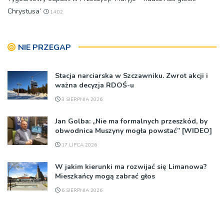
Chrystusa’
14:02
NIE PRZEGAP
Stacja narciarska w Szczawniku. Zwrot akcji i
ważna decyzja RDOŚ-u
3 SIERPNIA 2026
Jan Golba: „Nie ma formalnych przeszkód, by
obwodnica Muszyny mogła powstać” [WIDEO]
17 LIPCA 2026
W jakim kierunki ma rozwijać się Limanowa?
Mieszkańcy mogą zabrać głos
6 SIERPNIA 2026