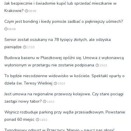
Jak bezpiecznie i świadomie kupić lub sprzedać mieszkanie w
Krakowie?
08:08
Czym jest bonding i kiedy pomoże zadbać o piękniejszy uśmiech?
08:08
Senior został oszukany na 78 tysięcy złotych, ale odzyska
pieniądze
17:05
Budowa basenu w Ptaszkowej opóźni się. Umowa z wykonawcą
wyłonionym w przetargu nie zostanie podpisana
15:03
To będzie niecodzienne widowisko w kościele. Spektakl oparty o
dzieła św. Teresy Wielkiej
15:03
Jest umowa na regionalne przewozy kolejowe. Czy stare pociągi
zastąpi nowy tabor?
14:02
Wojnicz rozbuduje parking przy węźle przesiadkowym. Powstanie
ponad 60 miejsc
14:02
Tygodniowy odpust w Przeczycy. 'Maryjo – naucz nas głosić