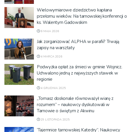
Wielowymiarowe dziedzictwo kapłana
przełomu wieków. Na tarnowskiej konferencji o
ks. Walentym Gadowskim
6 MAJA 2026
Jak zorganizować ALPHA w parafii? Trwają
zapisy na warsztaty
4 MARCA 2026
Podwyżka opłat za śmieci w gminie Wojnicz.
Uchwalono jedną z najwyższych stawek w
regionie
4 GRUDNIA 2025
„Tomasz doskonale równoważył wiarę z
rozumem” – naukowcy dyskutowali w
Tarnowie o świętym z Akwinu
29 LISTOPADA 2025
’Tajemnice tarnowskiej Katedry”. Naukowcy