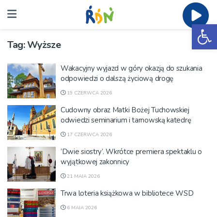
Ot
Tag:
Wyższe
Wakacyjny wyjazd w góry okazją do szukania
odpowiedzi o dalszą życiową drogę
19 CZERWCA 2026
Cudowny obraz Matki Bożej Tuchowskiej
odwiedzi seminarium i tarnowską katedrę
17 CZERWCA 2026
’Dwie siostry’. Wkrótce premiera spektaklu o
wyjątkowej zakonnicy
21 MAJA 2026
Trwa loteria książkowa w bibliotece WSD
6 MAJA 2026