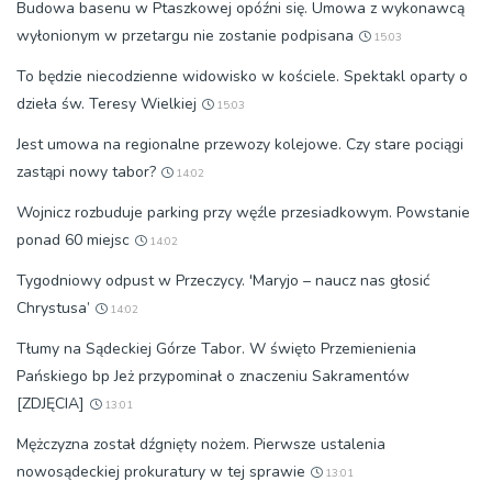
Budowa basenu w Ptaszkowej opóźni się. Umowa z wykonawcą
wyłonionym w przetargu nie zostanie podpisana
15:03
To będzie niecodzienne widowisko w kościele. Spektakl oparty o
dzieła św. Teresy Wielkiej
15:03
Jest umowa na regionalne przewozy kolejowe. Czy stare pociągi
zastąpi nowy tabor?
14:02
Wojnicz rozbuduje parking przy węźle przesiadkowym. Powstanie
ponad 60 miejsc
14:02
Tygodniowy odpust w Przeczycy. 'Maryjo – naucz nas głosić
Chrystusa’
14:02
Tłumy na Sądeckiej Górze Tabor. W święto Przemienienia
Pańskiego bp Jeż przypominał o znaczeniu Sakramentów
[ZDJĘCIA]
13:01
Mężczyzna został dźgnięty nożem. Pierwsze ustalenia
nowosądeckiej prokuratury w tej sprawie
13:01