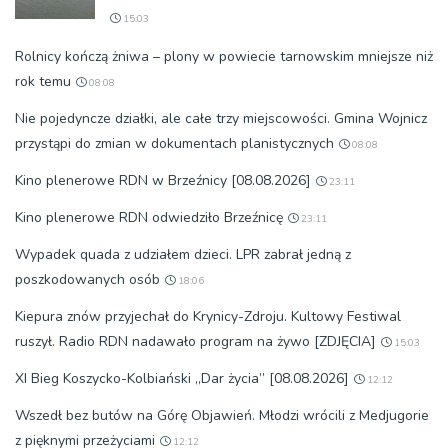
15:03
Rolnicy kończą żniwa – plony w powiecie tarnowskim mniejsze niż
rok temu
08:08
Nie pojedyncze działki, ale całe trzy miejscowości. Gmina Wojnicz
przystąpi do zmian w dokumentach planistycznych
08:08
Kino plenerowe RDN w Brzeźnicy [08.08.2026]
23:11
Kino plenerowe RDN odwiedziło Brzeźnicę
23:11
Wypadek quada z udziałem dzieci. LPR zabrał jedną z
poszkodowanych osób
18:06
Kiepura znów przyjechał do Krynicy-Zdroju. Kultowy Festiwal
ruszył. Radio RDN nadawało program na żywo [ZDJĘCIA]
15:03
XI Bieg Koszycko-Kolbiański „Dar życia” [08.08.2026]
12:12
Wszedł bez butów na Górę Objawień. Młodzi wrócili z Medjugorie
z pięknymi przeżyciami
12:12