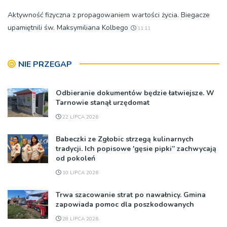
Aktywność fizyczna z propagowaniem wartości życia. Biegacze
upamiętnili św. Maksymiliana Kolbego
11:11
NIE PRZEGAP
Odbieranie dokumentów będzie łatwiejsze. W
Tarnowie stanął urzędomat
22 LIPCA 2026
Babeczki ze Zgłobic strzegą kulinarnych
tradycji. Ich popisowe 'gęsie pipki” zachwycają
od pokoleń
10 LIPCA 2026
Trwa szacowanie strat po nawałnicy. Gmina
zapowiada pomoc dla poszkodowanych
28 LIPCA 2026