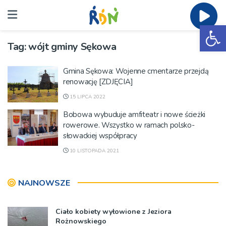
Ot
Tag:
wójt gminy Sękowa
Gmina Sękowa: Wojenne cmentarze przejdą
renowację [ZDJĘCIA]
15 LIPCA 2022
Bobowa wybuduje amfiteatr i nowe ścieżki
rowerowe. Wszystko w ramach polsko-
słowackiej współpracy
10 LISTOPADA 2021
NAJNOWSZE
Ciało kobiety wyłowione z Jeziora
Rożnowskiego