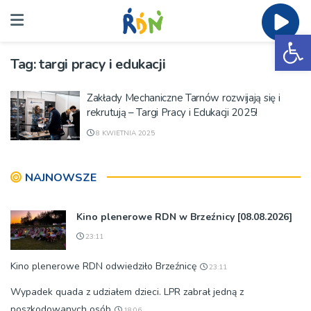
Ot
Tag:
targi pracy i edukacji
Zakłady Mechaniczne Tarnów rozwijają się i
rekrutują – Targi Pracy i Edukacji 2025!
8 KWIETNIA 2025
NAJNOWSZE
Kino plenerowe RDN w Brzeźnicy [08.08.2026]
23:11
Kino plenerowe RDN odwiedziło Brzeźnicę
23:11
Wypadek quada z udziałem dzieci. LPR zabrał jedną z
poszkodowanych osób
18:06