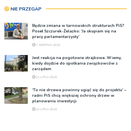
NIE PRZEGAP
Będzie zmiana w tarnowskich strukturach PiS?
Poseł Szczurek-Żelazko: 'Ja skupiam się na
pracy parlamentarzysty’
7 SIERPNIA 2026
Jest reakcja na pogotowie strajkowe. Wiemy,
kiedy dojdzie do spotkania związkowców z
zarządem
21 LIPCA 2026
‘To nie drzewa powinny ugiąć się do projektu’ –
radni PiS chcą większej ochrony drzew w
planowaniu inwestycji
23 LIPCA 2026