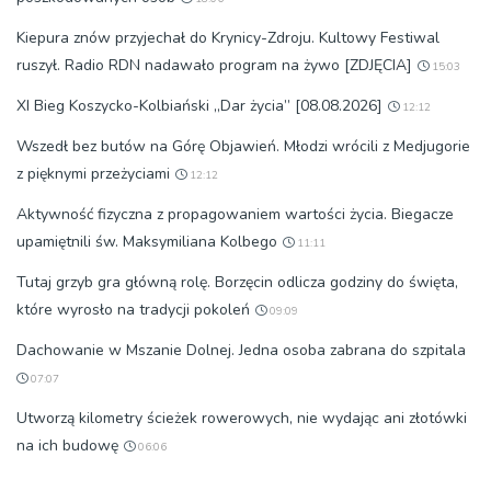
Kiepura znów przyjechał do Krynicy-Zdroju. Kultowy Festiwal
ruszył. Radio RDN nadawało program na żywo [ZDJĘCIA]
15:03
XI Bieg Koszycko-Kolbiański „Dar życia” [08.08.2026]
12:12
Wszedł bez butów na Górę Objawień. Młodzi wrócili z Medjugorie
z pięknymi przeżyciami
12:12
Aktywność fizyczna z propagowaniem wartości życia. Biegacze
upamiętnili św. Maksymiliana Kolbego
11:11
Tutaj grzyb gra główną rolę. Borzęcin odlicza godziny do święta,
które wyrosło na tradycji pokoleń
09:09
Dachowanie w Mszanie Dolnej. Jedna osoba zabrana do szpitala
07:07
Utworzą kilometry ścieżek rowerowych, nie wydając ani złotówki
na ich budowę
06:06