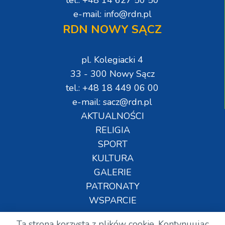
tel.: +48 14 627 50 50
e-mail: info@rdn.pl
RDN NOWY SĄCZ
pl. Kolegiacki 4
33 - 300 Nowy Sącz
tel.: +48 18 449 06 00
e-mail: sacz@rdn.pl
AKTUALNOŚCI
RELIGIA
SPORT
KULTURA
GALERIE
PATRONATY
WSPARCIE
Ta strona korzysta z plików cookie. Kontynuując