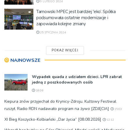
9 LUTEGO 2024
Tarnowski MPEC jest bardziej 'eko’. Spółka
podsumowała ostatnie modernizacje i
zapowiada kolejne zmiany
25 STYCZNIA 2024
POKAŻ WIĘCEJ
NAJNOWSZE
Wypadek quada z udziałem dzieci. LPR zabrał
jedną z poszkodowanych osób
18:06
Kiepura znów przyjechał do Krynicy-Zdroju. Kultowy Festiwal
ruszył. Radio RDN nadawało program na żywo [ZDJĘCIA]
15:03
XI Bieg Koszycko-Kolbiański „Dar życia” [08.08.2026]
12:12