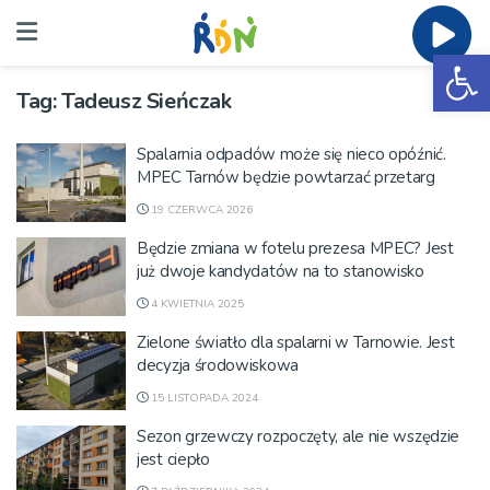
Ot
Tag:
Tadeusz Sieńczak
Spalarnia odpadów może się nieco opóźnić.
MPEC Tarnów będzie powtarzać przetarg
19 CZERWCA 2026
Będzie zmiana w fotelu prezesa MPEC? Jest
już dwoje kandydatów na to stanowisko
4 KWIETNIA 2025
Zielone światło dla spalarni w Tarnowie. Jest
decyzja środowiskowa
15 LISTOPADA 2024
Sezon grzewczy rozpoczęty, ale nie wszędzie
jest ciepło