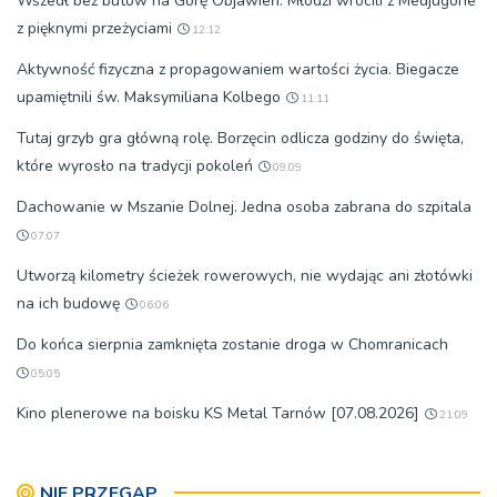
Wszedł bez butów na Górę Objawień. Młodzi wrócili z Medjugorie
z pięknymi przeżyciami
12:12
Aktywność fizyczna z propagowaniem wartości życia. Biegacze
upamiętnili św. Maksymiliana Kolbego
11:11
Tutaj grzyb gra główną rolę. Borzęcin odlicza godziny do święta,
które wyrosło na tradycji pokoleń
09:09
Dachowanie w Mszanie Dolnej. Jedna osoba zabrana do szpitala
07:07
Utworzą kilometry ścieżek rowerowych, nie wydając ani złotówki
na ich budowę
06:06
Do końca sierpnia zamknięta zostanie droga w Chomranicach
05:05
Kino plenerowe na boisku KS Metal Tarnów [07.08.2026]
21:09
NIE PRZEGAP