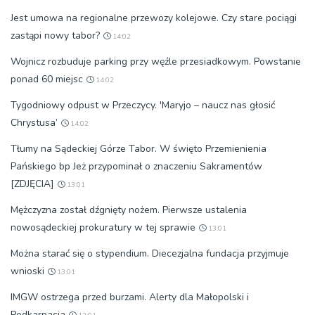
Jest umowa na regionalne przewozy kolejowe. Czy stare pociągi
zastąpi nowy tabor?
14:02
Wojnicz rozbuduje parking przy węźle przesiadkowym. Powstanie
ponad 60 miejsc
14:02
Tygodniowy odpust w Przeczycy. 'Maryjo – naucz nas głosić
Chrystusa’
14:02
Tłumy na Sądeckiej Górze Tabor. W święto Przemienienia
Pańskiego bp Jeż przypominał o znaczeniu Sakramentów
[ZDJĘCIA]
13:01
Mężczyzna został dźgnięty nożem. Pierwsze ustalenia
nowosądeckiej prokuratury w tej sprawie
13:01
Można starać się o stypendium. Diecezjalna fundacja przyjmuje
wnioski
13:01
IMGW ostrzega przed burzami. Alerty dla Małopolski i
Podkarpacia