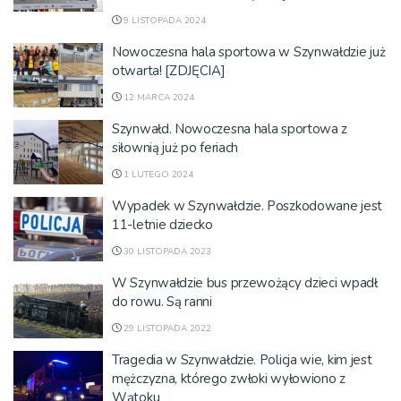
9 LISTOPADA 2024
Nowoczesna hala sportowa w Szynwałdzie już
otwarta! [ZDJĘCIA]
12 MARCA 2024
Szynwałd. Nowoczesna hala sportowa z
siłownią już po feriach
1 LUTEGO 2024
Wypadek w Szynwałdzie. Poszkodowane jest
11-letnie dziecko
30 LISTOPADA 2023
W Szynwałdzie bus przewożący dzieci wpadł
do rowu. Są ranni
29 LISTOPADA 2022
Tragedia w Szynwałdzie. Policja wie, kim jest
mężczyzna, którego zwłoki wyłowiono z
Wątoku