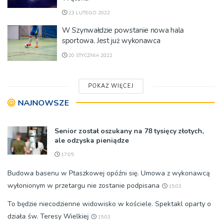
23 LUTEGO 2022
W Szynwałdzie powstanie nowa hala
sportowa. Jest już wykonawca
20 STYCZNIA 2022
POKAŻ WIĘCEJ
NAJNOWSZE
Senior został oszukany na 78 tysięcy złotych,
ale odzyska pieniądze
17:05
Budowa basenu w Ptaszkowej opóźni się. Umowa z wykonawcą
wyłonionym w przetargu nie zostanie podpisana
15:03
To będzie niecodzienne widowisko w kościele. Spektakl oparty o
działa św. Teresy Wielkiej
15:03