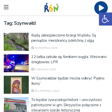
Ot
Tag:
Szynwałd
Będą zabezpieczone brzegi Wątoku. Są
pieniądze, mieszkańcy odetchną z ulgą
16 KWIETNIA 2026
12-latka zatruła się tlenkiem węgla. Wezwano
śmigłowiec LPR
9 GRUDNIA 2025
W Szynwałdzie będzie można odkryć ‘Piękno
Ikony’
18 LISTOPADA 2024
To będzie żywa lekcja historii – uroczystości
patriotyczne w gm. Skrzyszów połączone z
otwarciem ścieżki historycznej