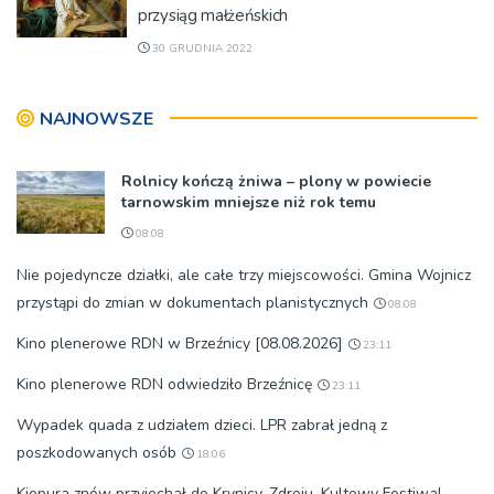
przysiąg małżeńskich
30 GRUDNIA 2022
NAJNOWSZE
Rolnicy kończą żniwa – plony w powiecie
tarnowskim mniejsze niż rok temu
08:08
Nie pojedyncze działki, ale całe trzy miejscowości. Gmina Wojnicz
przystąpi do zmian w dokumentach planistycznych
08:08
Kino plenerowe RDN w Brzeźnicy [08.08.2026]
23:11
Kino plenerowe RDN odwiedziło Brzeźnicę
23:11
Wypadek quada z udziałem dzieci. LPR zabrał jedną z
poszkodowanych osób
18:06
Kiepura znów przyjechał do Krynicy-Zdroju. Kultowy Festiwal