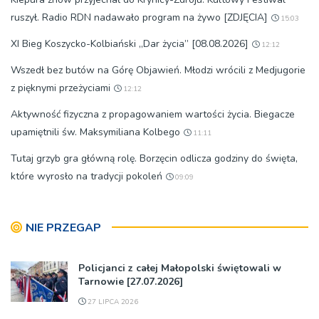
ruszył. Radio RDN nadawało program na żywo [ZDJĘCIA]
15:03
XI Bieg Koszycko-Kolbiański „Dar życia” [08.08.2026]
12:12
Wszedł bez butów na Górę Objawień. Młodzi wrócili z Medjugorie
z pięknymi przeżyciami
12:12
Aktywność fizyczna z propagowaniem wartości życia. Biegacze
upamiętnili św. Maksymiliana Kolbego
11:11
Tutaj grzyb gra główną rolę. Borzęcin odlicza godziny do święta,
które wyrosło na tradycji pokoleń
09:09
NIE PRZEGAP
Policjanci z całej Małopolski świętowali w
Tarnowie [27.07.2026]
27 LIPCA 2026