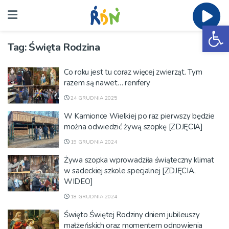
Ot
Tag:
Święta Rodzina
Co roku jest tu coraz więcej zwierząt. Tym
razem są nawet… renifery
24 GRUDNIA 2025
W Kamionce Wielkiej po raz pierwszy będzie
można odwiedzić żywą szopkę [ZDJĘCIA]
19 GRUDNIA 2024
Żywa szopka wprowadziła świąteczny klimat
w sadeckiej szkole specjalnej [ZDJĘCIA,
WIDEO]
18 GRUDNIA 2024
Święto Świętej Rodziny dniem jubileuszy
małżeńskich oraz momentem odnowienia