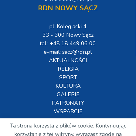
RDN NOWY SĄCZ
pl. Kolegiacki 4
33 - 300 Nowy Sącz
tel.: +48 18 449 06 00
e-mail: sacz@rdn.pl
AKTUALNOŚCI
RELIGIA
SPORT
KULTURA
GALERIE
PATRONATY
WSPARCIE
Ta strona korzysta z plików cookie. Kontynuując
Copyright © Wszelkie prawa zastrzeżone. RDN.
korzystanie z tej witryny, wyrażasz zgodę na