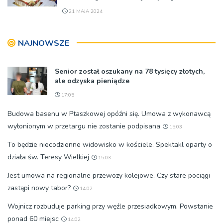
21 MAJA 2024
NAJNOWSZE
Senior został oszukany na 78 tysięcy złotych,
ale odzyska pieniądze
17:05
Budowa basenu w Ptaszkowej opóźni się. Umowa z wykonawcą
wyłonionym w przetargu nie zostanie podpisana
15:03
To będzie niecodzienne widowisko w kościele. Spektakl oparty o
działa św. Teresy Wielkiej
15:03
Jest umowa na regionalne przewozy kolejowe. Czy stare pociągi
zastąpi nowy tabor?
14:02
Wojnicz rozbuduje parking przy węźle przesiadkowym. Powstanie
ponad 60 miejsc
14:02