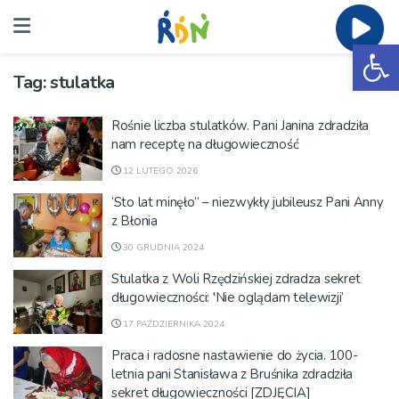
Ot
Tag:
stulatka
Rośnie liczba stulatków. Pani Janina zdradziła
nam receptę na długowieczność
12 LUTEGO 2026
’Sto lat minęło” – niezwykły jubileusz Pani Anny
z Błonia
30 GRUDNIA 2024
Stulatka z Woli Rzędzińskiej zdradza sekret
długowieczności: 'Nie oglądam telewizji’
17 PAŹDZIERNIKA 2024
Praca i radosne nastawienie do życia. 100-
letnia pani Stanisława z Bruśnika zdradziła
sekret długowieczności [ZDJĘCIA]