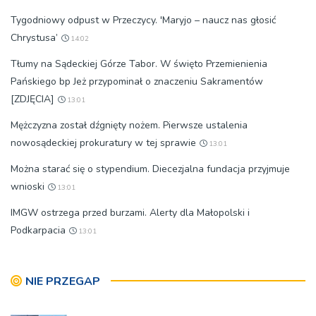
Tygodniowy odpust w Przeczycy. 'Maryjo – naucz nas głosić
Chrystusa’
14:02
Tłumy na Sądeckiej Górze Tabor. W święto Przemienienia
Pańskiego bp Jeż przypominał o znaczeniu Sakramentów
[ZDJĘCIA]
13:01
Mężczyzna został dźgnięty nożem. Pierwsze ustalenia
nowosądeckiej prokuratury w tej sprawie
13:01
Można starać się o stypendium. Diecezjalna fundacja przyjmuje
wnioski
13:01
IMGW ostrzega przed burzami. Alerty dla Małopolski i
Podkarpacia
13:01
NIE PRZEGAP