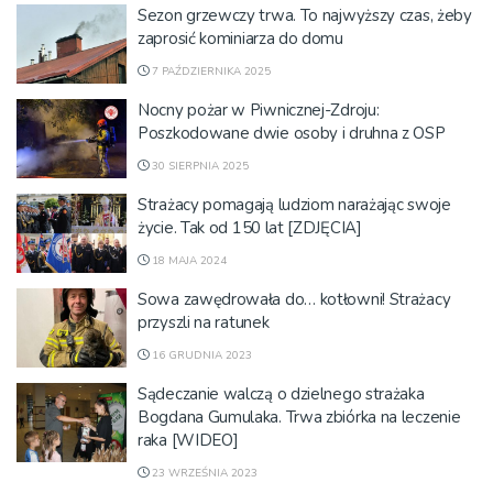
Sezon grzewczy trwa. To najwyższy czas, żeby
zaprosić kominiarza do domu
7 PAŹDZIERNIKA 2025
Nocny pożar w Piwnicznej-Zdroju:
Poszkodowane dwie osoby i druhna z OSP
30 SIERPNIA 2025
Strażacy pomagają ludziom narażając swoje
życie. Tak od 150 lat [ZDJĘCIA]
18 MAJA 2024
Sowa zawędrowała do… kotłowni! Strażacy
przyszli na ratunek
16 GRUDNIA 2023
Sądeczanie walczą o dzielnego strażaka
Bogdana Gumulaka. Trwa zbiórka na leczenie
raka [WIDEO]
23 WRZEŚNIA 2023