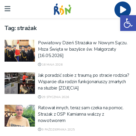
Ot
Tag:
strażak
Powiatowy Dzień Strażaka w Nowym Sączu.
Msza Święta w bazylice św. Małgorzaty
[16.05.2026]
16 MAJA 2026
Jak poradzić sobie z traumą po stracie rodzica?
Wsparcie dla rodzin funkcjonariuszy zmarłych
na służbie [ZDJĘCIA]
29 STYCZNIA 2026
Ratował innych, teraz sam czeka na pomoc.
Strażak z OSP Kamianna walczy z
nowotworem
9 PAŹDZIERNIKA 2025