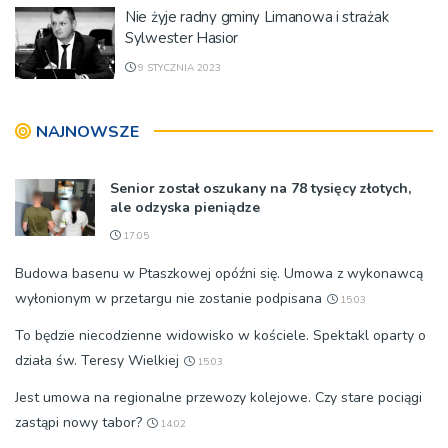
Nie żyje radny gminy Limanowa i strażak
Sylwester Hasior
9 STYCZNIA 2023
NAJNOWSZE
Senior został oszukany na 78 tysięcy złotych,
ale odzyska pieniądze
17:05
Budowa basenu w Ptaszkowej opóźni się. Umowa z wykonawcą
wyłonionym w przetargu nie zostanie podpisana
15:03
To będzie niecodzienne widowisko w kościele. Spektakl oparty o
działa św. Teresy Wielkiej
15:03
Jest umowa na regionalne przewozy kolejowe. Czy stare pociągi
zastąpi nowy tabor?
14:02