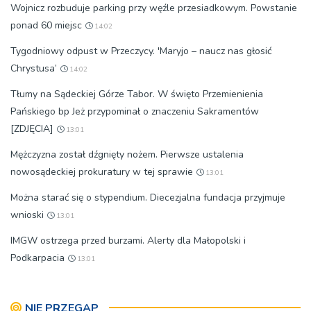
Wojnicz rozbuduje parking przy węźle przesiadkowym. Powstanie
ponad 60 miejsc
14:02
Tygodniowy odpust w Przeczycy. 'Maryjo – naucz nas głosić
Chrystusa’
14:02
Tłumy na Sądeckiej Górze Tabor. W święto Przemienienia
Pańskiego bp Jeż przypominał o znaczeniu Sakramentów
[ZDJĘCIA]
13:01
Mężczyzna został dźgnięty nożem. Pierwsze ustalenia
nowosądeckiej prokuratury w tej sprawie
13:01
Można starać się o stypendium. Diecezjalna fundacja przyjmuje
wnioski
13:01
IMGW ostrzega przed burzami. Alerty dla Małopolski i
Podkarpacia
13:01
NIE PRZEGAP