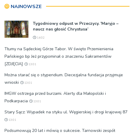
NAJNOWSZE
Tygodniowy odpust w Przeczycy. 'Maryjo –
naucz nas głosić Chrystusa’
14:02
Tłumy na Sądeckiej Górze Tabor. W święto Przemienienia
Pańskiego bp Jeż przypominał o znaczeniu Sakramentów
[ZDJĘCIA]
13:01
Można starać się o stypendium. Diecezjalna fundacja przyjmuje
wnioski
13:01
IMGW ostrzega przed burzami. Alerty dla Małopolski i
Podkarpacia
13:01
Stary Sącz: Wypadek na styku ul. Węgierskiej i drogi krajowej 87
13:01
Podsumowują 20 lat i mówią o sukcesie. Tarnowski zespół