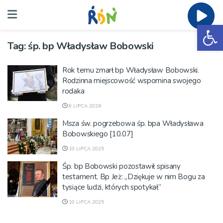
Ot
Tag:
śp. bp Władysław Bobowski
Rok temu zmarł bp Władysław Bobowski.
Rodzinna miejscowość wspomina swojego
rodaka
8 LIPCA 2026
Msza św. pogrzebowa śp. bpa Władysława
Bobowskiego [10.07]
10 LIPCA 2025
Śp. bp Bobowski pozostawił spisany
testament. Bp Jeż: „Dziękuje w nim Bogu za
tysiące ludzi, których spotykał”
10 LIPCA 2025