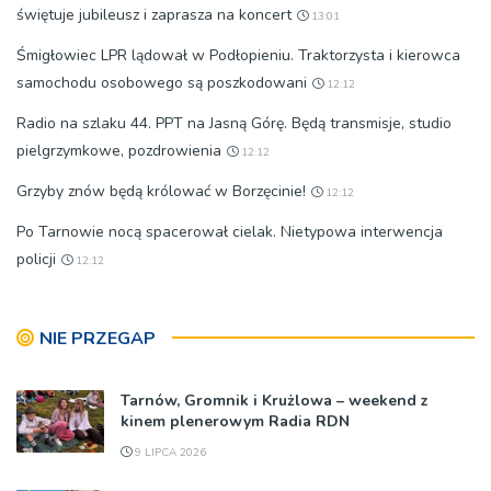
świętuje jubileusz i zaprasza na koncert
13:01
Śmigłowiec LPR lądował w Podłopieniu. Traktorzysta i kierowca
samochodu osobowego są poszkodowani
12:12
Radio na szlaku 44. PPT na Jasną Górę. Będą transmisje, studio
pielgrzymkowe, pozdrowienia
12:12
Grzyby znów będą królować w Borzęcinie!
12:12
Po Tarnowie nocą spacerował cielak. Nietypowa interwencja
policji
12:12
NIE PRZEGAP
Tarnów, Gromnik i Krużlowa – weekend z
kinem plenerowym Radia RDN
9 LIPCA 2026