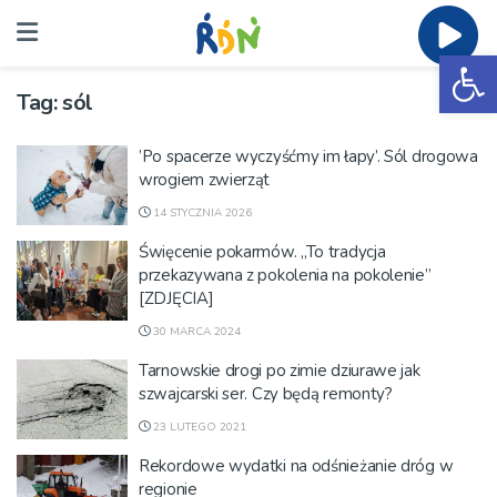
Ot
Tag:
sól
’Po spacerze wyczyśćmy im łapy’. Sól drogowa
wrogiem zwierząt
14 STYCZNIA 2026
Święcenie pokarmów. „To tradycja
przekazywana z pokolenia na pokolenie”
[ZDJĘCIA]
30 MARCA 2024
Tarnowskie drogi po zimie dziurawe jak
szwajcarski ser. Czy będą remonty?
23 LUTEGO 2021
Rekordowe wydatki na odśnieżanie dróg w
regionie