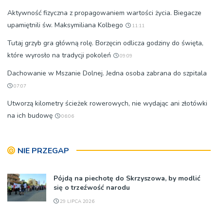
Aktywność fizyczna z propagowaniem wartości życia. Biegacze
upamiętnili św. Maksymiliana Kolbego
11:11
Tutaj grzyb gra główną rolę. Borzęcin odlicza godziny do święta,
które wyrosło na tradycji pokoleń
09:09
Dachowanie w Mszanie Dolnej. Jedna osoba zabrana do szpitala
07:07
Utworzą kilometry ścieżek rowerowych, nie wydając ani złotówki
na ich budowę
06:06
NIE PRZEGAP
Pójdą na piechotę do Skrzyszowa, by modlić
się o trzeźwość narodu
29 LIPCA 2026