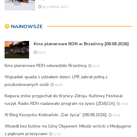
19 LUTEGO 2021
NAJNOWSZE
Kino plenerowe RDN w Brzeźnicy [08.08.2026]
23:11
Kino plenerowe RDN odwiedziło Brzeźnicę
23:11
Wypadek quada z udziałem dzieci. LPR zabrał jedną z
poszkodowanych osób
18:06
Kiepura znów przyjechał do Krynicy-Zdroju. Kultowy Festiwal
ruszył. Radio RDN nadawało program na żywo [ZDJĘCIA]
15:03
XI Bieg Koszycko-Kolbiański „Dar życia” [08.08.2026]
12:12
Wszedł bez butów na Górę Objawień. Młodzi wrócili z Medjugorie
z pięknymi przeżyciami
12:12