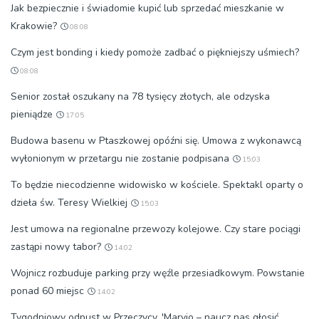
Jak bezpiecznie i świadomie kupić lub sprzedać mieszkanie w
Krakowie?
08:08
Czym jest bonding i kiedy pomoże zadbać o piękniejszy uśmiech?
08:08
Senior został oszukany na 78 tysięcy złotych, ale odzyska
pieniądze
17:05
Budowa basenu w Ptaszkowej opóźni się. Umowa z wykonawcą
wyłonionym w przetargu nie zostanie podpisana
15:03
To będzie niecodzienne widowisko w kościele. Spektakl oparty o
dzieła św. Teresy Wielkiej
15:03
Jest umowa na regionalne przewozy kolejowe. Czy stare pociągi
zastąpi nowy tabor?
14:02
Wojnicz rozbuduje parking przy węźle przesiadkowym. Powstanie
ponad 60 miejsc
14:02
Tygodniowy odpust w Przeczycy. 'Maryjo – naucz nas głosić