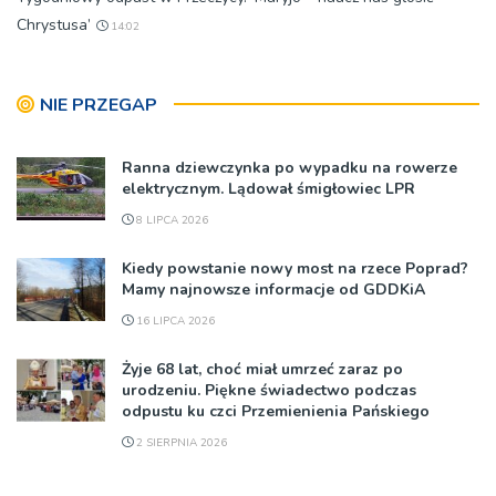
Chrystusa’
14:02
NIE PRZEGAP
Ranna dziewczynka po wypadku na rowerze
elektrycznym. Lądował śmigłowiec LPR
8 LIPCA 2026
Kiedy powstanie nowy most na rzece Poprad?
Mamy najnowsze informacje od GDDKiA
16 LIPCA 2026
Żyje 68 lat, choć miał umrzeć zaraz po
urodzeniu. Piękne świadectwo podczas
odpustu ku czci Przemienienia Pańskiego
2 SIERPNIA 2026