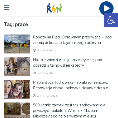
Ot
Tag:
prace
Roboty na Placu Drzewnym przerwane – pod
ziemią dokonano tajemniczego odkrycia
28 LIPCA 2026
Nikt nie wiedział, co jeszcze kryje się pod
posadzką tarnowskiej katedry
14 LIPCA 2026
Matka Boża Tuchowska nabrała rumieńców.
Renowacja obrazu odkrywa ciekawe detale
13 MARCA 2026
500-letnie zabytki zostaną zachowane dla
przyszłych pokoleń. Wniosek Muzeum
Diecezjalnego na pierwszym miejscu