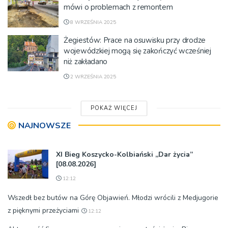
mówi o problemach z remontem
8 WRZEŚNIA 2025
Żegiestów: Prace na osuwisku przy drodze
wojewódzkiej mogą się zakończyć wcześniej
niż zakładano
2 WRZEŚNIA 2025
POKAŻ WIĘCEJ
NAJNOWSZE
XI Bieg Koszycko-Kolbiański „Dar życia”
[08.08.2026]
12:12
Wszedł bez butów na Górę Objawień. Młodzi wrócili z Medjugorie
z pięknymi przeżyciami
12:12