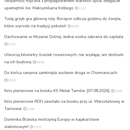
Aktywność fizyczna z propagowaniem wartości życia. Biegacze
upamiętnili św. Maksymiliana Kolbego
11:11
Tutaj grzyb gra główną rolę. Borzęcin odlicza godziny do święta,
które wyrosło na tradycji pokoleń
09:09
Dachowanie w Mszanie Dolnej. Jedna osoba zabrana do szpitala
07:07
Utworzą kilometry ścieżek rowerowych, nie wydając ani złotówki
na ich budowę
06:06
Do końca sierpnia zamknięta zostanie droga w Chomranicach
05:05
Kino plenerowe na boisku KS Metal Tarnów [07.08.2026]
21:09
Kino plenerowe RDN zawitało na boisku przy ul. Warsztatowej w
Tarnowie
21:09
Dominika Brzeska mistrzynią Europy w kajakarstwie
slalomowym!
17:05