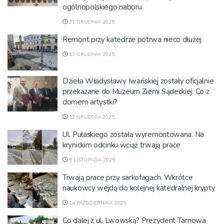
ogólnopolskiego naboru
31 GRUDNIA 2025
Remont przy katedrze potrwa nieco dłużej
17 GRUDNIA 2025
Dzieła Władysławy Iwańskiej zostały oficjalnie
przekazane do Muzeum Ziemi Sądeckiej. Co z
domem artystki?
12 GRUDNIA 2025
Ul. Pułaskiego została wyremontowana. Na
krynickim odcinku wciąż trwają prace
5 LISTOPADA 2025
Trwają prace przy sarkofagach. Wkrótce
naukowcy wejdą do kolejnej katedralnej krypty
14 PAŹDZIERNIKA 2025
Co dalej z ul. Lwowską? Prezydent Tarnowa