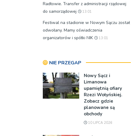
Radłowie. Transfer z administracji rządowej
do samorządowej
13:01
Festiwal na stadionie w Nowym Sączu został
odwołany. Mamy oświadczenia
organizatorów i spółki NIK
13:01
NIE PRZEGAP
Nowy Sącz i
Limanowa
upamiętnią ofiary
Rzezi Wołyńskiej.
Zobacz gdzie
planowane są
obchody
10 LIPCA 2026