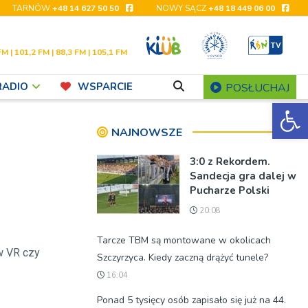
TARNÓW
+48 14 627 50 50
NOWY SĄCZ
+48 18 449 06 00
FM | 101,2 FM | 88,3 FM | 105,1 FM
RADIO
WSPARCIE
POSŁUCHAJ
Ot
NAJNOWSZE
3:0 z Rekordem.
Sandecja gra dalej w
Pucharze Polski
20:08
Tarcze TBM są montowane w okolicach
w VR czy
Szczyrzyca. Kiedy zaczną drążyć tunele?
16:04
Ponad 5 tysięcy osób zapisało się już na 44.