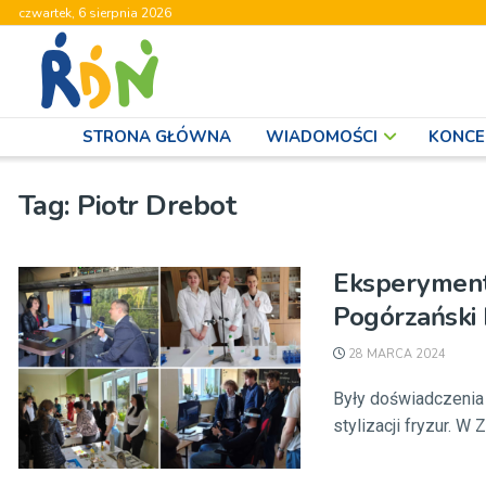
czwartek, 6 sierpnia 2026
STRONA GŁÓWNA
WIADOMOŚCI
KONCE
Tag:
Piotr Drebot
Eksperymenty
Pogórzański 
28 MARCA 2024
Były doświadczenia
stylizacji fryzur. 