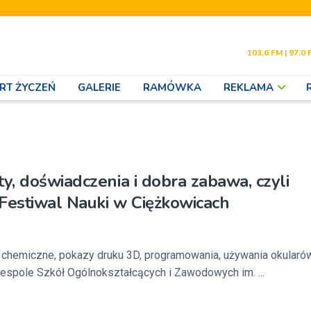
103,6 FM | 97,0 
RT ŻYCZEŃ
GALERIE
RAMÓWKA
REKLAMA
, doświadczenia i dobra zabawa, czyli
Festiwal Nauki w Ciężkowicach
 chemiczne, pokazy druku 3D, programowania, używania okularó
W Zespole Szkół Ogólnokształcących i Zawodowych im. ...