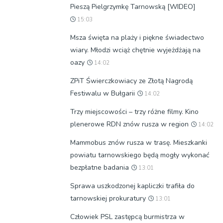
Pieszą Pielgrzymkę Tarnowską [WIDEO]
15:03
Msza święta na plaży i piękne świadectwo
wiary. Młodzi wciąż chętnie wyjeżdżają na
oazy
14:02
ZPiT Świerczkowiacy ze Złotą Nagrodą
Festiwalu w Bułgarii
14:02
Trzy miejscowości – trzy różne filmy. Kino
plenerowe RDN znów rusza w region
14:02
Mammobus znów rusza w trasę. Mieszkanki
powiatu tarnowskiego będą mogły wykonać
bezpłatne badania
13:01
Sprawa uszkodzonej kapliczki trafiła do
tarnowskiej prokuratury
13:01
Człowiek PSL zastępcą burmistrza w