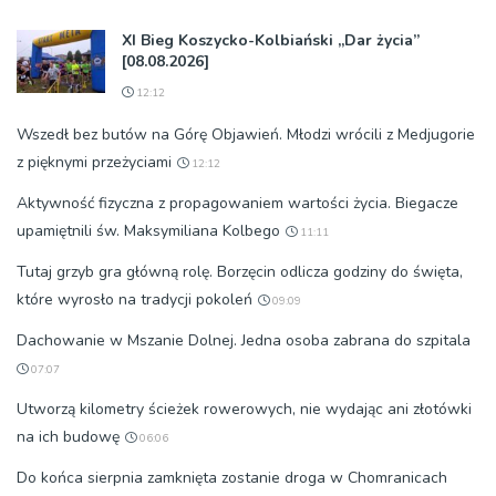
XI Bieg Koszycko-Kolbiański „Dar życia”
[08.08.2026]
12:12
Wszedł bez butów na Górę Objawień. Młodzi wrócili z Medjugorie
z pięknymi przeżyciami
12:12
Aktywność fizyczna z propagowaniem wartości życia. Biegacze
upamiętnili św. Maksymiliana Kolbego
11:11
Tutaj grzyb gra główną rolę. Borzęcin odlicza godziny do święta,
które wyrosło na tradycji pokoleń
09:09
Dachowanie w Mszanie Dolnej. Jedna osoba zabrana do szpitala
07:07
Utworzą kilometry ścieżek rowerowych, nie wydając ani złotówki
na ich budowę
06:06
Do końca sierpnia zamknięta zostanie droga w Chomranicach