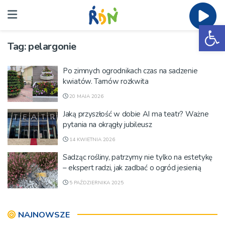
Ot
Tag:
pelargonie
Po zimnych ogrodnikach czas na sadzenie
kwiatów. Tarnów rozkwita
20 MAJA 2026
Jaką przyszłość w dobie AI ma teatr? Ważne
pytania na okrągły jubileusz
14 KWIETNIA 2026
Sadząc rośliny, patrzymy nie tylko na estetykę
– ekspert radzi, jak zadbać o ogród jesienią
5 PAŹDZIERNIKA 2025
NAJNOWSZE