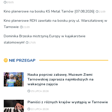
05:05
Kino plenerowe na boisku KS Metal Tarnów [07.08.2026]
21:09
Kino plenerowe RDN zawitało na boisku przy ul. Warsztatowej w
Tarnowie
21:09
Dominika Brzeska mistrzynią Europy w kajakarstwie
slalomowym!
17:05
NIE PRZEGAP
Nauka poprzez zabawę. Muzeum Ziemi
Tarnowskiej zaprasza najmłodszych na
wakacyjne zajęcia
15 LIPCA 2026
Pianiści z różnych krajów wystąpią w Tarnowie
22 LIPCA 2026