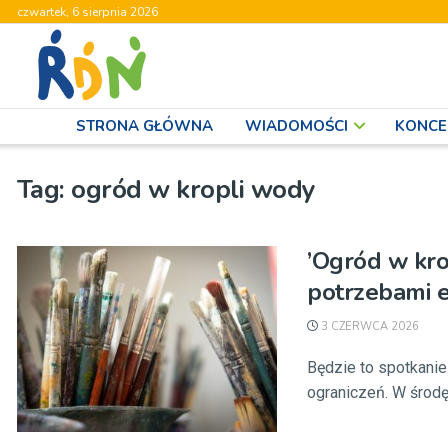
czwartek, 6 sierpnia 2026
STRONA GŁÓWNA
WIADOMOŚCI
KONCE
Tag:
ogród w kropli wody
’Ogród w kro
potrzebami 
3 CZERWCA 2026
Będzie to spotkani
ograniczeń. W środę 