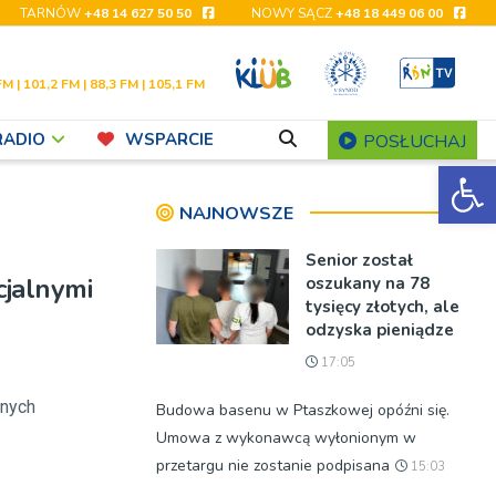
TARNÓW
+48 14 627 50 50
NOWY SĄCZ
+48 18 449 06 00
FM | 101,2 FM | 88,3 FM | 105,1 FM
RADIO
WSPARCIE
POSŁUCHAJ
Ot
NAJNOWSZE
Senior został
cjalnymi
oszukany na 78
tysięcy złotych, ale
odzyska pieniądze
17:05
lnych
Budowa basenu w Ptaszkowej opóźni się.
Umowa z wykonawcą wyłonionym w
przetargu nie zostanie podpisana
15:03