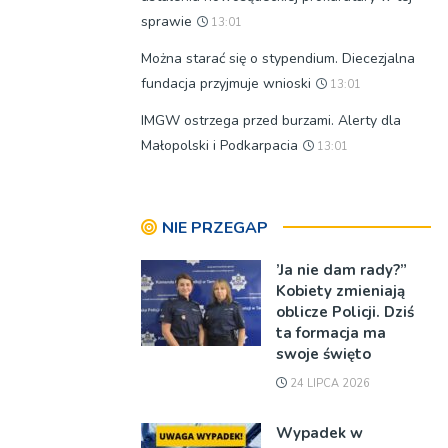
sprawie
13:01
Można starać się o stypendium. Diecezjalna
fundacja przyjmuje wnioski
13:01
IMGW ostrzega przed burzami. Alerty dla
Małopolski i Podkarpacia
13:01
NIE PRZEGAP
’Ja nie dam rady?”
Kobiety zmieniają
oblicze Policji. Dziś
ta formacja ma
swoje święto
24 LIPCA 2026
Wypadek w