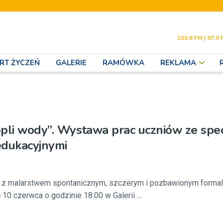
103,6 FM | 97,0 
RT ŻYCZEŃ
GALERIE
RAMÓWKA
REKLAMA
pli wody”. Wystawa prac uczniów ze spe
edukacyjnymi
e z malarstwem spontanicznym, szczerym i pozbawionym forma
10 czerwca o godzinie 18.00 w Galerii ...