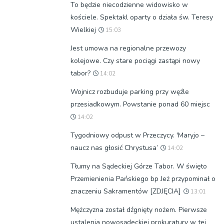
To będzie niecodzienne widowisko w
kościele. Spektakl oparty o działa św. Teresy
Wielkiej
15:03
Jest umowa na regionalne przewozy
kolejowe. Czy stare pociągi zastąpi nowy
tabor?
14:02
Wojnicz rozbuduje parking przy węźle
przesiadkowym. Powstanie ponad 60 miejsc
14:02
Tygodniowy odpust w Przeczycy. 'Maryjo –
naucz nas głosić Chrystusa’
14:02
Tłumy na Sądeckiej Górze Tabor. W święto
Przemienienia Pańskiego bp Jeż przypominał o
znaczeniu Sakramentów [ZDJĘCIA]
13:01
Mężczyzna został dźgnięty nożem. Pierwsze
ustalenia nowosądeckiej prokuratury w tej