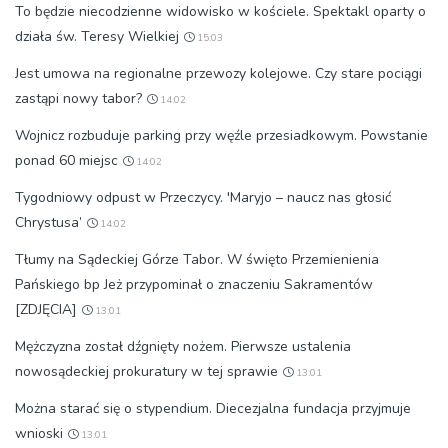
To będzie niecodzienne widowisko w kościele. Spektakl oparty o
działa św. Teresy Wielkiej
15:03
Jest umowa na regionalne przewozy kolejowe. Czy stare pociągi
zastąpi nowy tabor?
14:02
Wojnicz rozbuduje parking przy węźle przesiadkowym. Powstanie
ponad 60 miejsc
14:02
Tygodniowy odpust w Przeczycy. 'Maryjo – naucz nas głosić
Chrystusa’
14:02
Tłumy na Sądeckiej Górze Tabor. W święto Przemienienia
Pańskiego bp Jeż przypominał o znaczeniu Sakramentów
[ZDJĘCIA]
13:01
Mężczyzna został dźgnięty nożem. Pierwsze ustalenia
nowosądeckiej prokuratury w tej sprawie
13:01
Można starać się o stypendium. Diecezjalna fundacja przyjmuje
wnioski
13:01