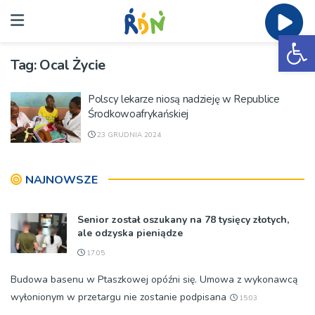
Ot
Tag:
Ocal Życie
Polscy lekarze niosą nadzieję w Republice
Środkowoafrykańskiej
23 GRUDNIA 2024
NAJNOWSZE
Senior został oszukany na 78 tysięcy złotych,
ale odzyska pieniądze
17:05
Budowa basenu w Ptaszkowej opóźni się. Umowa z wykonawcą
wyłonionym w przetargu nie zostanie podpisana
15:03