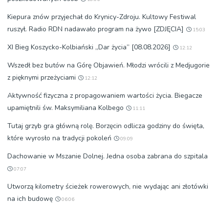
Kiepura znów przyjechał do Krynicy-Zdroju. Kultowy Festiwal
ruszył. Radio RDN nadawało program na żywo [ZDJĘCIA]
15:03
XI Bieg Koszycko-Kolbiański „Dar życia” [08.08.2026]
12:12
Wszedł bez butów na Górę Objawień. Młodzi wrócili z Medjugorie
z pięknymi przeżyciami
12:12
Aktywność fizyczna z propagowaniem wartości życia. Biegacze
upamiętnili św. Maksymiliana Kolbego
11:11
Tutaj grzyb gra główną rolę. Borzęcin odlicza godziny do święta,
które wyrosło na tradycji pokoleń
09:09
Dachowanie w Mszanie Dolnej. Jedna osoba zabrana do szpitala
07:07
Utworzą kilometry ścieżek rowerowych, nie wydając ani złotówki
na ich budowę
06:06