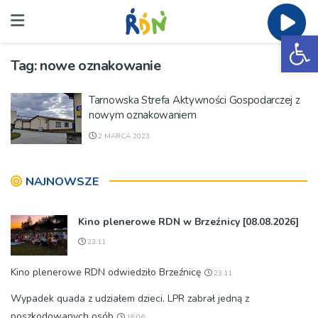
Ot
Tag:
nowe oznakowanie
Tarnowska Strefa Aktywności Gospodarczej z
nowym oznakowaniem
2 MARCA 2023
NAJNOWSZE
Kino plenerowe RDN w Brzeźnicy [08.08.2026]
23:11
Kino plenerowe RDN odwiedziło Brzeźnicę
23:11
Wypadek quada z udziałem dzieci. LPR zabrał jedną z
poszkodowanych osób
18:06