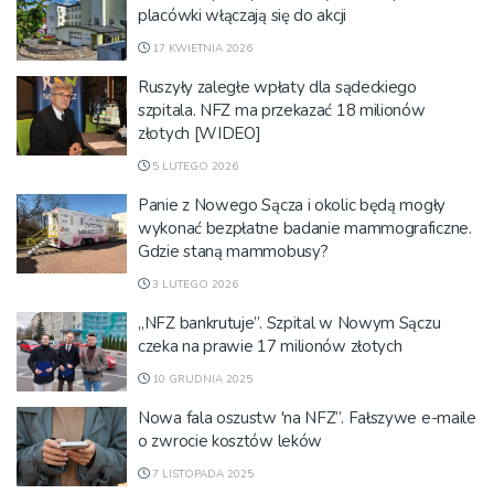
placówki włączają się do akcji
17 KWIETNIA 2026
Ruszyły zaległe wpłaty dla sądeckiego
szpitala. NFZ ma przekazać 18 milionów
złotych [WIDEO]
5 LUTEGO 2026
Panie z Nowego Sącza i okolic będą mogły
wykonać bezpłatne badanie mammograficzne.
Gdzie staną mammobusy?
3 LUTEGO 2026
„NFZ bankrutuje”. Szpital w Nowym Sączu
czeka na prawie 17 milionów złotych
10 GRUDNIA 2025
Nowa fala oszustw 'na NFZ”. Fałszywe e-maile
o zwrocie kosztów leków
7 LISTOPADA 2025