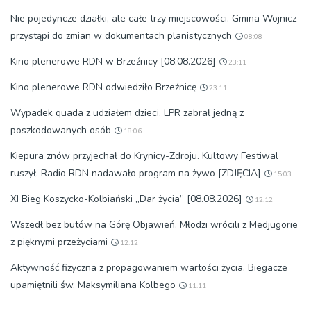
Nie pojedyncze działki, ale całe trzy miejscowości. Gmina Wojnicz
przystąpi do zmian w dokumentach planistycznych
08:08
Kino plenerowe RDN w Brzeźnicy [08.08.2026]
23:11
Kino plenerowe RDN odwiedziło Brzeźnicę
23:11
Wypadek quada z udziałem dzieci. LPR zabrał jedną z
poszkodowanych osób
18:06
Kiepura znów przyjechał do Krynicy-Zdroju. Kultowy Festiwal
ruszył. Radio RDN nadawało program na żywo [ZDJĘCIA]
15:03
XI Bieg Koszycko-Kolbiański „Dar życia” [08.08.2026]
12:12
Wszedł bez butów na Górę Objawień. Młodzi wrócili z Medjugorie
z pięknymi przeżyciami
12:12
Aktywność fizyczna z propagowaniem wartości życia. Biegacze
upamiętnili św. Maksymiliana Kolbego
11:11