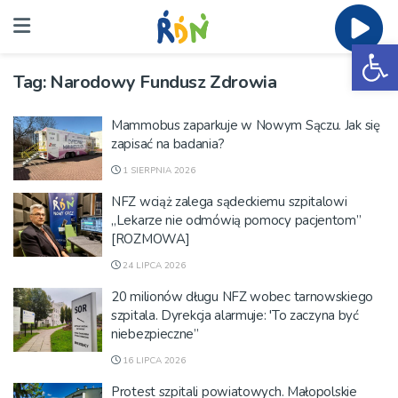
Ot
Tag:
Narodowy Fundusz Zdrowia
Mammobus zaparkuje w Nowym Sączu. Jak się
zapisać na badania?
1 SIERPNIA 2026
NFZ wciąż zalega sądeckiemu szpitalowi
„Lekarze nie odmówią pomocy pacjentom”
[ROZMOWA]
24 LIPCA 2026
20 milionów długu NFZ wobec tarnowskiego
szpitala. Dyrekcja alarmuje: 'To zaczyna być
niebezpieczne”
16 LIPCA 2026
Protest szpitali powiatowych. Małopolskie