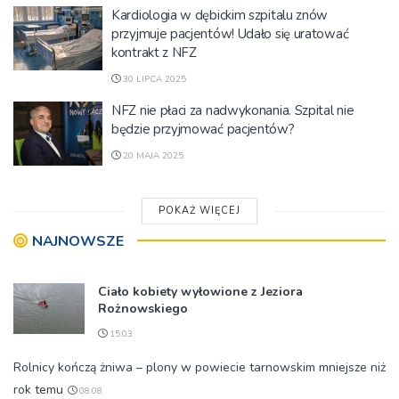
Kardiologia w dębickim szpitalu znów
przyjmuje pacjentów! Udało się uratować
kontrakt z NFZ
30 LIPCA 2025
NFZ nie płaci za nadwykonania. Szpital nie
będzie przyjmować pacjentów?
20 MAJA 2025
POKAŻ WIĘCEJ
NAJNOWSZE
Ciało kobiety wyłowione z Jeziora
Rożnowskiego
15:03
Rolnicy kończą żniwa – plony w powiecie tarnowskim mniejsze niż
rok temu
08:08