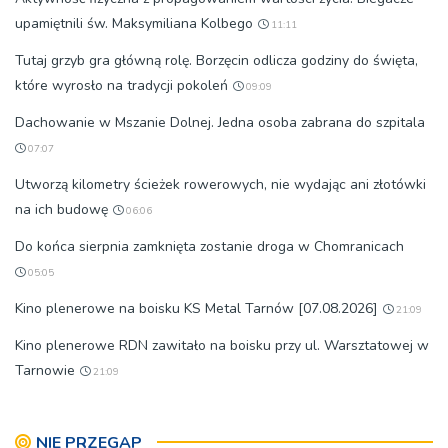
upamiętnili św. Maksymiliana Kolbego
11:11
Tutaj grzyb gra główną rolę. Borzęcin odlicza godziny do święta,
które wyrosło na tradycji pokoleń
09:09
Dachowanie w Mszanie Dolnej. Jedna osoba zabrana do szpitala
07:07
Utworzą kilometry ścieżek rowerowych, nie wydając ani złotówki
na ich budowę
06:06
Do końca sierpnia zamknięta zostanie droga w Chomranicach
05:05
Kino plenerowe na boisku KS Metal Tarnów [07.08.2026]
21:09
Kino plenerowe RDN zawitało na boisku przy ul. Warsztatowej w
Tarnowie
21:09
NIE PRZEGAP