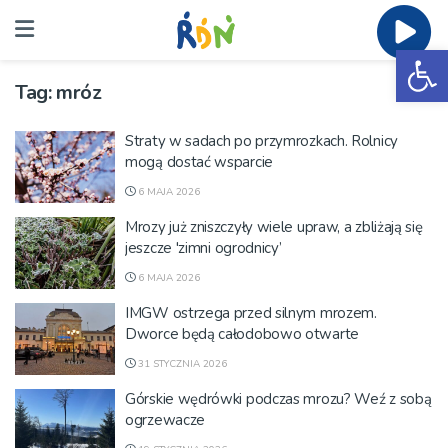
Ot
Tag:
mróz
Straty w sadach po przymrozkach. Rolnicy
mogą dostać wsparcie
6 MAJA 2026
Mrozy już zniszczyły wiele upraw, a zbliżają się
jeszcze 'zimni ogrodnicy’
6 MAJA 2026
IMGW ostrzega przed silnym mrozem.
Dworce będą całodobowo otwarte
31 STYCZNIA 2026
Górskie wędrówki podczas mrozu? Weź z sobą
ogrzewacze