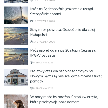
19 STYCZNIA 2026
Mróz na Sądecczyźnie jeszcze nie ustąpi.
Szczególnie nocami
19 STYCZNIA 2026
Silny mróz powraca. Ostrzeżenie dla całej
Małopolski
17 STYCZNIA 2026
Mróz nawet do minus 20 stopni Celsjusza.
IMGW ostrzega
9 STYCZNIA 2026
Niełatwy czas dla osób bezdomnych. W
Nowym Sączu są miejsca, gdzie można szukać
pomocy
8 STYCZNIA 2026
W nocy może by mroźno. Chroń zwierzęta,
które przebywają poza domem