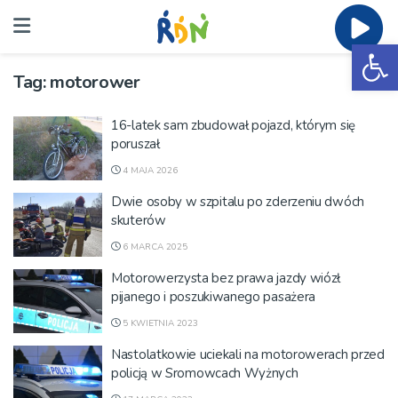
Ot
Tag:
motorower
16-latek sam zbudował pojazd, którym się
poruszał
4 MAJA 2026
Dwie osoby w szpitalu po zderzeniu dwóch
skuterów
6 MARCA 2025
Motorowerzysta bez prawa jazdy wiózł
pijanego i poszukiwanego pasażera
5 KWIETNIA 2023
Nastolatkowie uciekali na motorowerach przed
policją w Sromowcach Wyżnych