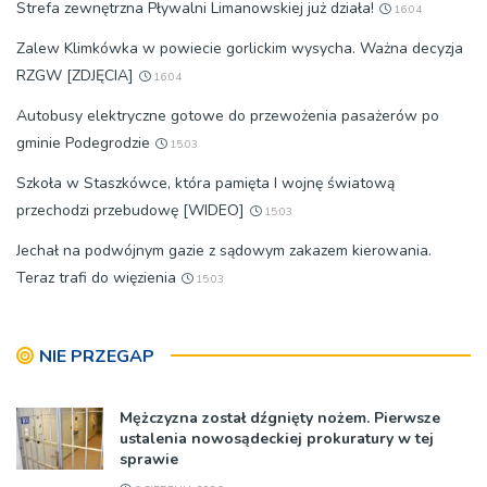
Strefa zewnętrzna Pływalni Limanowskiej już działa!
16:04
Zalew Klimkówka w powiecie gorlickim wysycha. Ważna decyzja
RZGW [ZDJĘCIA]
16:04
Autobusy elektryczne gotowe do przewożenia pasażerów po
gminie Podegrodzie
15:03
Szkoła w Staszkówce, która pamięta I wojnę światową
przechodzi przebudowę [WIDEO]
15:03
Jechał na podwójnym gazie z sądowym zakazem kierowania.
Teraz trafi do więzienia
15:03
NIE PRZEGAP
Mężczyzna został dźgnięty nożem. Pierwsze
ustalenia nowosądeckiej prokuratury w tej
sprawie