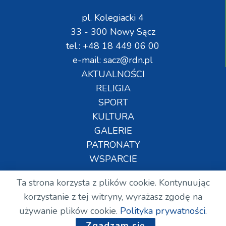
pl. Kolegiacki 4
33 - 300 Nowy Sącz
tel.: +48 18 449 06 00
e-mail: sacz@rdn.pl
AKTUALNOŚCI
RELIGIA
SPORT
KULTURA
GALERIE
PATRONATY
WSPARCIE
Ta strona korzysta z plików cookie. Kontynuując
Copyright © Wszelkie prawa zastrzeżone. RDN.
korzystanie z tej witryny, wyrażasz zgodę na
2024.
używanie plików cookie.
Polityka prywatności.
Zgadzam się