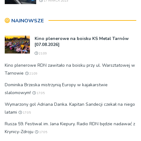
17 MARCA 2023
NAJNOWSZE
Kino plenerowe na boisku KS Metal Tarnów
[07.08.2026]
21:09
Kino plenerowe RDN zawitało na boisku przy ul. Warsztatowej w
Tarnowie
21:09
Dominika Brzeska mistrzynią Europy w kajakarstwie
slalomowym!
17:05
Wymarzony gol Adriana Danka. Kapitan Sandecji czekał na niego
latami
17:05
Rusza 59. Festiwal im. Jana Kiepury. Radio RDN będzie nadawać z
Krynicy-Zdroju
17:05