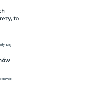
ch
rezy, to
iły się
rnów
arnowie.