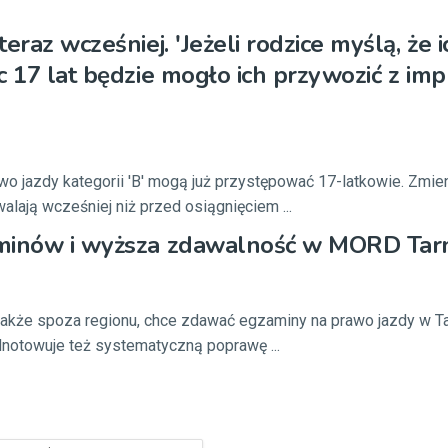
eraz wcześniej. 'Jeżeli rodzice myślą, że i
c 17 lat będzie mogło ich przywozić z imp
o jazdy kategorii 'B' mogą już przystępować 17-latkowie. Zmien
alają wcześniej niż przed osiągnięciem ...
minów i wyższa zdawalność w MORD Ta
także spoza regionu, chce zdawać egzaminy na prawo jazdy w T
otowuje też systematyczną poprawę ...