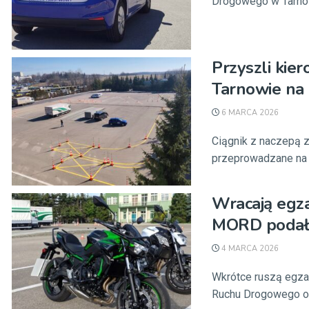
Drogowego w Tarnowi
Przyszli kie
Tarnowie na
6 MARCA 2026
Ciągnik z naczepą 
przeprowadzane na 
Wracają egza
MORD podał
4 MARCA 2026
Wkrótce ruszą egza
Ruchu Drogowego obs