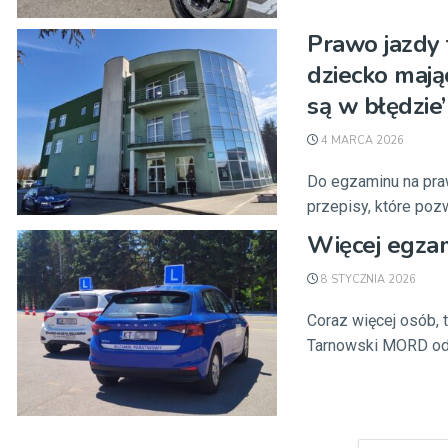
Prawo jazdy t
dziecko mają
są w błędzie’
4 MARCA 2026
Do egzaminu na praw
przepisy, które pozw
Więcej egza
8 STYCZNIA 2026
Coraz więcej osób, 
Tarnowski MORD odn