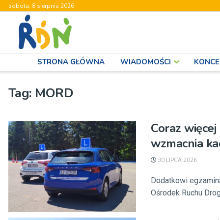
sobota, 8 sierpnia 2026
STRONA GŁÓWNA
WIADOMOŚCI
KONCE
Tag:
MORD
Coraz więce
wzmacnia kad
30 LIPCA 2026
Dodatkowi egzamina
Ośrodek Ruchu Drog