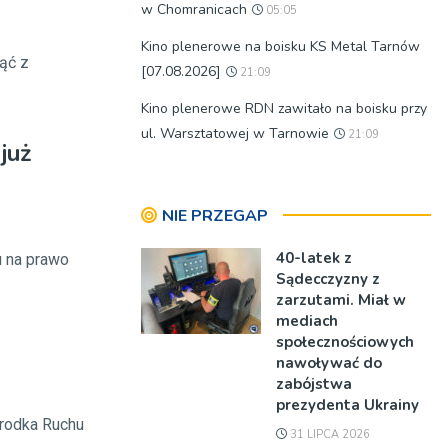
w Chomranicach
05:05
Kino plenerowe na boisku KS Metal Tarnów
ąć z
[07.08.2026]
21:09
Kino plenerowe RDN zawitało na boisku przy
ul. Warsztatowej w Tarnowie
21:09
 już
NIE PRZEGAP
40-latek z
 na prawo
Sądecczyzny z
zarzutami. Miał w
mediach
społecznościowych
nawoływać do
zabójstwa
prezydenta Ukrainy
środka Ruchu
31 LIPCA 2026