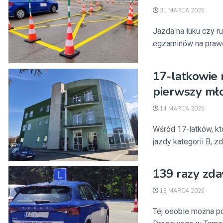
31 MARCA 2026
Jazda na łuku czy 
egzaminów na prawo 
17-latkowie r
pierwszy mł
14 MARCA 2026
Wśród 17-latków, k
jazdy kategorii B, z
139 razy zda
13 MARCA 2026
Tej osobie można po