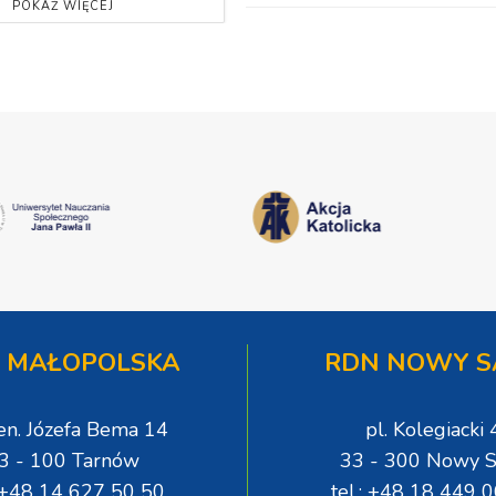
POKAŻ WIĘCEJ
 MAŁOPOLSKA
RDN NOWY S
gen. Józefa Bema 14
pl. Kolegiacki 
3 - 100 Tarnów
33 - 300 Nowy S
: +48 14 627 50 50
tel.: +48 18 449 