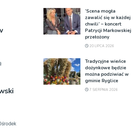
’Scena mogła
zawalić się w każdej
chwili’ – koncert
w
Patrycji Markowskiej
przełożony
20 LIPCA 2026
Tradycyjne wieńce
ą
dożynkowe będzie
można podziwiać w
gminie Ryglice
wski
7 SIERPNIA 2026
 Ośrodek