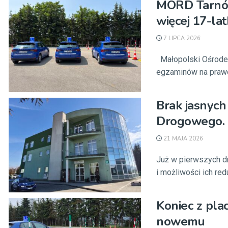
MORD Tarnów
więcej 17-l
7 LIPCA 2026
Małopolski Ośrodek
egzaminów na prawo 
Brak jasnych
Drogowego. Z
21 MAJA 2026
Już w pierwszych d
i możliwości ich red
Koniec z pl
nowemu