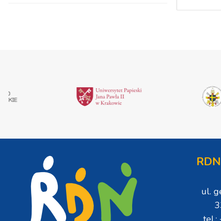
RDN
ul. 
3
tel.