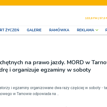
103,6 FM | 97,0 
RT ŻYCZEŃ
GALERIE
RAMÓWKA
REKLAMA
j chętnych na prawo jazdy. MORD w Tarn
rę i organizuje egzaminy w soboty
torzy i egzaminy organizowane dwa razy częściej w soboty - t
owego w Tarnowie odpowiada na ...