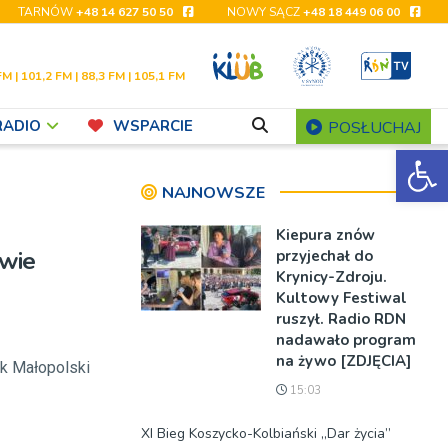
TARNÓW
+48 14 627 50 50
NOWY SĄCZ
+48 18 449 06 00
FM | 101,2 FM | 88,3 FM | 105,1 FM
RADIO
WSPARCIE
POSŁUCHAJ
Ot
NAJNOWSZE
Kiepura znów
owie
przyjechał do
Krynicy-Zdroju.
Kultowy Festiwal
ruszył. Radio RDN
nadawało program
na żywo [ZDJĘCIA]
ak Małopolski
15:03
XI Bieg Koszycko-Kolbiański „Dar życia”