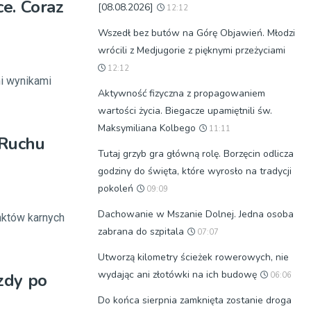
e. Coraz
[08.08.2026]
12:12
Wszedł bez butów na Górę Objawień. Młodzi
wrócili z Medjugorie z pięknymi przeżyciami
12:12
i wynikami
Aktywność fizyczna z propagowaniem
wartości życia. Biegacze upamiętnili św.
Maksymiliana Kolbego
11:11
 Ruchu
Tutaj grzyb gra główną rolę. Borzęcin odlicza
godziny do święta, które wyrosło na tradycji
pokoleń
09:09
Dachowanie w Mszanie Dolnej. Jedna osoba
nktów karnych
zabrana do szpitala
07:07
Utworzą kilometry ścieżek rowerowych, nie
wydając ani złotówki na ich budowę
zdy po
06:06
Do końca sierpnia zamknięta zostanie droga