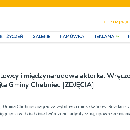
103,6 FM | 97,0 
RT ŻYCZEŃ
GALERIE
RAMÓWKA
REKLAMA
rtowcy i międzynarodowa aktorka. Wręcz
ta Gminy Chełmiec [ZDJĘCIA]
ęć: Gmina Chełmiec nagradza wybitnych mieszkańców. Rozdane z
iągnięcia w dziedzinie twórczości artystycznej, upowszechniania 