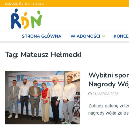
sobota, 8 sierpnia 2026
STRONA GŁÓWNA
WIADOMOŚCI
KONCE
Tag:
Mateusz Hełmecki
Wybitni spo
Nagrody Wój
31 MARCA 2026
Zobacz galerię zdj
nagrody wójta za os