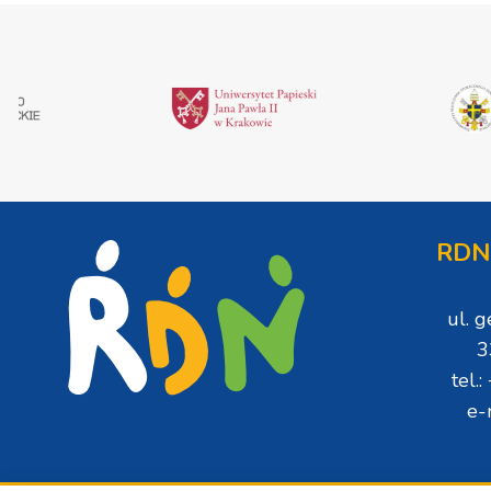
RDN
ul. 
3
tel.
e-