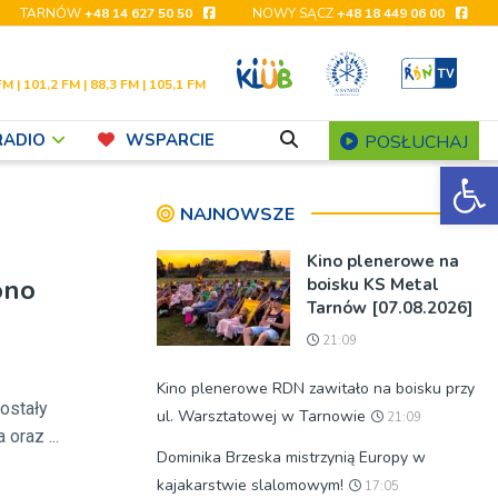
TARNÓW
+48 14 627 50 50
NOWY SĄCZ
+48 18 449 06 00
FM | 101,2 FM | 88,3 FM | 105,1 FM
RADIO
WSPARCIE
POSŁUCHAJ
Ot
NAJNOWSZE
Kino plenerowe na
ono
boisku KS Metal
Tarnów [07.08.2026]
21:09
Kino plenerowe RDN zawitało na boisku przy
ostały
ul. Warsztatowej w Tarnowie
21:09
oraz ...
Dominika Brzeska mistrzynią Europy w
kajakarstwie slalomowym!
17:05