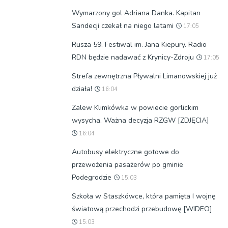
Wymarzony gol Adriana Danka. Kapitan
Sandecji czekał na niego latami
17:05
Rusza 59. Festiwal im. Jana Kiepury. Radio
RDN będzie nadawać z Krynicy-Zdroju
17:05
Strefa zewnętrzna Pływalni Limanowskiej już
działa!
16:04
Zalew Klimkówka w powiecie gorlickim
wysycha. Ważna decyzja RZGW [ZDJĘCIA]
16:04
Autobusy elektryczne gotowe do
przewożenia pasażerów po gminie
Podegrodzie
15:03
Szkoła w Staszkówce, która pamięta I wojnę
światową przechodzi przebudowę [WIDEO]
15:03