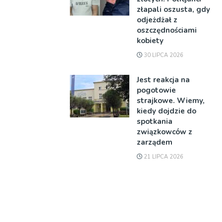
złapali oszusta, gdy
odjeżdżał z
oszczędnościami
kobiety
30 LIPCA 2026
Jest reakcja na
pogotowie
strajkowe. Wiemy,
kiedy dojdzie do
spotkania
związkowców z
zarządem
21 LIPCA 2026