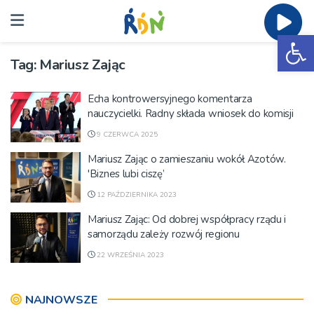
Ot
Tag:
Mariusz Zając
Echa kontrowersyjnego komentarza
nauczycielki. Radny składa wniosek do komisji
9 CZERWCA 2025
Mariusz Zając o zamieszaniu wokół Azotów.
'Biznes lubi ciszę’
12 PAŹDZIERNIKA 2023
Mariusz Zając: Od dobrej współpracy rządu i
samorządu zależy rozwój regionu
22 WRZEŚNIA 2023
NAJNOWSZE