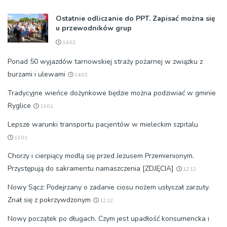
Ostatnie odliczanie do PPT. Zapisać można się
u przewodników grup
14:02
Ponad 50 wyjazdów tarnowskiej straży pożarnej w związku z
burzami i ulewami
14:02
Tradycyjne wieńce dożynkowe będzie można podziwiać w gminie
Ryglice
13:01
Lepsze warunki transportu pacjentów w mieleckim szpitalu
13:01
Chorzy i cierpiący modlą się przed Jezusem Przemienionym.
Przystępują do sakramentu namaszczenia [ZDJĘCIA]
12:12
Nowy Sącz: Podejrzany o zadanie ciosu nożem usłyszał zarzuty.
Znał się z pokrzywdzonym
12:12
Nowy początek po długach. Czym jest upadłość konsumencka i