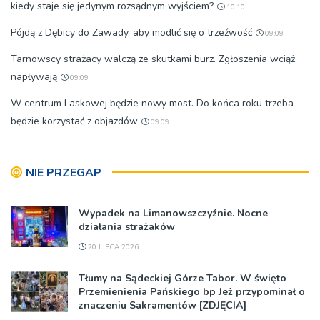
kiedy staje się jedynym rozsądnym wyjściem?
10:10
Pójdą z Dębicy do Zawady, aby modlić się o trzeźwość
09:09
Tarnowscy strażacy walczą ze skutkami burz. Zgłoszenia wciąż
napływają
09:09
W centrum Laskowej będzie nowy most. Do końca roku trzeba
będzie korzystać z objazdów
09:09
NIE PRZEGAP
Wypadek na Limanowszczyźnie. Nocne
działania strażaków
20 LIPCA 2026
Tłumy na Sądeckiej Górze Tabor. W święto
Przemienienia Pańskiego bp Jeż przypominał o
znaczeniu Sakramentów [ZDJĘCIA]